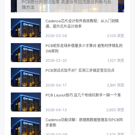
PCB跨分割避坑指南 高速信号回流路径判断与处
理方法
Cadence芯片设计软件高效教程：从入门到精
通，提升芯片设计效率
2026-02-06
2,105 浏览
PCB蛇形走线补偿量多少才算对 避免时序错乱的
3W原则
2026-02-20
1,527 浏览
PCB测试点加不对？实测三步搞定常见坑点
2026-04-17
2,891 浏览
PCB Layout技巧 这几个布线坑新手一踩一个准
2026-04-13
2,653 浏览
Cadence功能详解：原理图数据管理及与PCB同
步更新
2026-03-08
2,474 浏览