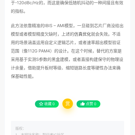
于-120dBc/Hz的，而这是确保低随机抖动的一种间接且有效
的指标。
此方法依靠精准的IBIS – AMI模型，一旦碰到芯片厂商没给出
模型或者模型精度欠缺时，上述的
仿真优化
就会失效。不适
用的场景涵盖运用自定义逻辑芯片，或者速率超出模型验证
范围（像112G PAM4）的设计。在这个时候，替代的方案是
采用基于实测S参数的黑盒建模，或者直接构建保守的物理设
计余量，借助提升板材等级、缩短链路长度等硬性办法来确
保基础性能。
赏
收藏
0
点赞
0
版权：
1、本网站名称：智行者IC社区