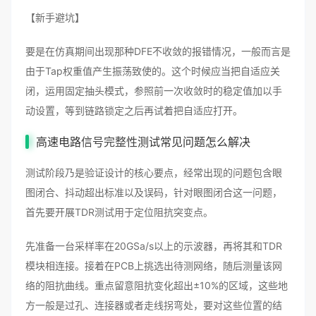
【新手避坑】
要是在仿真期间出现那种DFE不收敛的报错情况，一般而言是
由于Tap权重值产生振荡致使的。这个时候应当把自适应关
闭，运用固定抽头模式，参照前一次收敛时的稳定值加以手
动设置，等到链路锁定之后再试着把自适应打开。
高速电路
信号完整性
测试常见问题怎么解决
测试阶段乃是验证设计的核心要点，经常出现的问题包含眼
图闭合、抖动超出标准以及误码，针对眼图闭合这一问题，
首先要开展TDR测试用于定位阻抗突变点。
先准备一台采样率在20GSa/s以上的示波器，再将其和TDR
模块相连接。接着在PCB上挑选出待测网络，随后测量该网
络的阻抗曲线。重点留意阻抗变化超出±10%的区域，这些地
方一般是过孔、连接器或者走线拐弯处，要对这些位置的结