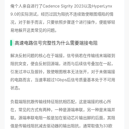
俺个人亲自进行了Cadence Sigrity 2023以及HyperLynx
9.0的实际测试，经历过因为阻抗不连续致使眼图塌陷的情
况，对于新手而言，只要依照步骤逐个进行操作，便能够轻
易地躲开这类常见的问题。
高速电路
信号完整性
为什么需要
端接电阻
解决反射问题的核心在于端接，信号倘若在传输线末端碰到
阻抗突变，便会反射回源端，进而与后续信号叠加在一起，
引发过冲以及振铃，致使眼图根本无法张开，对于未做端接
的电路而言，当速率超过1Gbps后信号质量基本处于不可用
状态。
负载端阻抗跟传输线特征阻抗相匹配，这是端接的核心所
在，常见的方式有两种，一种是源端串联，另一种是末端并
联。源端串联电阻一般是加在驱动芯片输出脚的后面，其阻
值是传输线阻抗减去驱动器的输出阻抗，通常取值为33欧