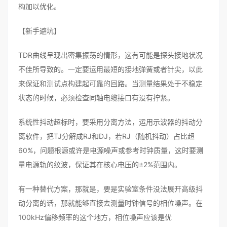
构加以优化。
【新手避坑】
TDR曲线呈现出密集振荡的情形，这有可能是探头接地状况
不佳所导致的。一定要运用最短的接地弹簧或者针尖，以此
来保证和测试点构建起可靠的回路。当测量结果处于不稳定
状态的时候，必须检查同轴电缆接口有没有拧紧。
系统性抖动超标时，要采用分离方法，运用示波器的抖动分
离软件，把TJ分解成RJ和DJ，若RJ（随机抖动）占比超
60%，问题根源或许是电源噪声或参考时钟质量，这时要测
量电源轨的纹波，保证其在核心电压的±2%范围内。
有一种替代方案，那就是，要是实验室条件没法展开高级抖
动分离的话，那就能够直接去测量时钟信号的相位噪声。在
100kHz偏移频率的这个地方，相位噪声应该是优