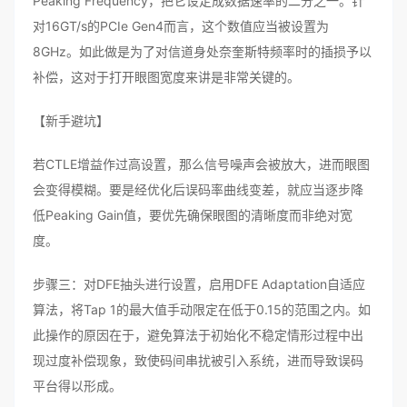
Peaking Frequency，把它设定成数据速率的二分之一。针
对16GT/s的PCIe Gen4而言，这个数值应当被设置为
8GHz。如此做是为了对信道身处奈奎斯特频率时的插损予以
补偿，这对于打开眼图宽度来讲是非常关键的。
【新手避坑】
若CTLE增益作过高设置，那么信号噪声会被放大，进而眼图
会变得模糊。要是经优化后误码率曲线变差，就应当逐步降
低Peaking Gain值，要优先确保眼图的清晰度而非绝对宽
度。
步骤三：对DFE抽头进行设置，启用DFE Adaptation自适应
算法，将Tap 1的最大值手动限定在低于0.15的范围之内。如
此操作的原因在于，避免算法于初始化不稳定情形过程中出
现过度补偿现象，致使码间串扰被引入系统，进而导致误码
平台得以形成。