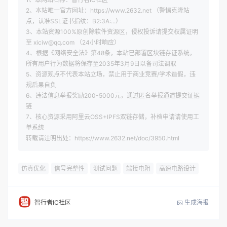
2、本站唯一官方网址：https://www.2632.net （警惕克隆站
点，认准SSL证书指纹：B2:3A:...）
3、本站资源100%原创除软件资源区，侵权投诉请提交权属证明
至 xiciw@qq.com （24小时响应）
4、根据《网络安全法》第48条，本站已部署区块链存证系统，
所有用户行为数据将保存至2035年3月9日以备司法调取
5、资源观点不代表本站立场，禁止用于商业竞赛/学术造假，违
规后果自负
6、违法信息举报奖励200-5000元，通过匿名举报通道提交证据
链
7、核心资源采用阿里云OSS+IPFS双链存储，补档申请请使用工
单系统
转载请注明出处：https://www.2632.net/doc/3950.html
仿真优化
信号完整性
测试问题
端接电阻
高速电路设计
生成海报
智行者IC社区