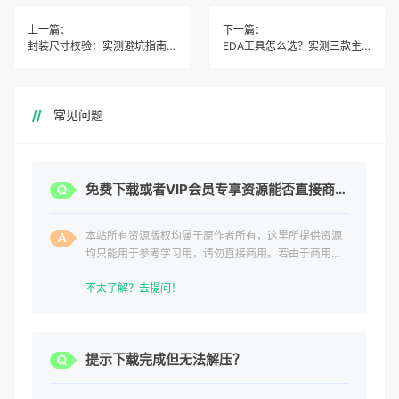
上一篇：
下一篇：
封装尺寸校验：实测避坑指南与最佳参数设置
EDA工具怎么选？实测三款主流软件避坑指南
常见问题
免费下载或者VIP会员专享资源能否直接商用？
本站所有资源版权均属于原作者所有，这里所提供资源
均只能用于参考学习用，请勿直接商用。若由于商用引
起版权纠纷，一切责任均由使用者承担。
不太了解？去提问！
提示下载完成但无法解压？