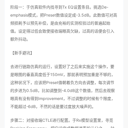
阶段一：于仿真软件内找寻到Tx EQ设置条目。挑选De-
emphasis模式，把Preset数值设定成-3.5dB。此数值可对高
频损耗予以预先补偿，是由充裕的实测校验过的普遍起始
值。设定得过低会致使接收端眼高欠缺，过高的话便会引入
额外抖动。
【新手避坑】
去进行链路仿真的运行，设置好了之后来实施这个操作，要
是眼图的垂直高度低于150mV，那就表明预加重是不够的，
这种状况下，应该把Preset值朝着负方向去调整，每次调节
的步进为0.5dB，比如调整到-4.0dB这个数值，然后去观察
眼高有没有得到Improvement，不过调整的时候有个限度，
不能超过-6dB，不然的话是要过度放大噪声的。
步骤二：对接收端CTLE进行配置。于Rx模型设置里，寻觅