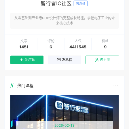
智行者IC社区
管理员
从零基础到专业级PCB设计师的完整成长路径，掌握电子工业的未
来核心技术
文章
评论
人气
粉丝
1451
6
4411545
9
关注Ta
发私信
进主页
热门课程
2026-02-13