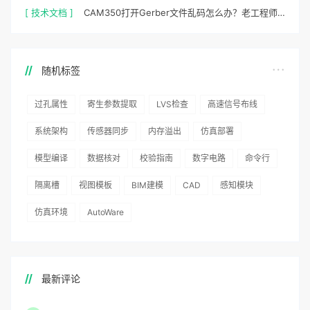
[ 技术文档 ]
CAM350打开Gerber文件乱码怎么办？老工程师实测避坑指南
随机标签
过孔属性
寄生参数提取
LVS检查
高速信号布线
系统架构
传感器同步
内存溢出
仿真部署
模型编译
数据核对
校验指南
数字电路
命令行
隔离槽
视图模板
BIM建模
CAD
感知模块
仿真环境
AutoWare
最新评论