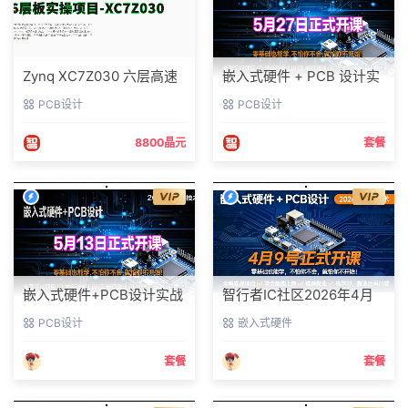
Zynq XC7Z030 六层高速
嵌入式硬件 + PCB 设计实
板 Cadence 精讲视频 含
训营【20260527 期】5 月
PCB设计
PCB设计
叠层阻抗、DDR 布线、
27 日正式开课
EMC 全套资料包
8800晶元
套餐
嵌入式硬件+PCB设计实战
智行者IC社区2026年4月
班 | 2026刚需技术，5月
PCB+嵌入式硬件实训,4月
PCB设计
嵌入式硬件
13日开课，零基础直达就
9日开课
业
套餐
套餐