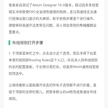
笔者亲自测试了Altium Designer 19.0版本，踩过因多条线宽
相互冲突致使DRC全呈绿色报错的陷阱，走过高速线无法通
行就弹出窗口提示的大麻烦，新手依照步骤逐个进行操作，
便能够轻易避开这类常见问题，深入领会常用的
布线规则
设
置要点。
布线规则
打开步骤
1. 于顶部菜单栏之中，点击设计这个选项，而后寻得下拉菜
单里的规则即Routing Rules这个入口，并且进入到布线规则
的总的配置面板，于左侧分类栏处，径直将Width通用线宽规
则项选中。
让保持着默认面板展开状态的所有子选项都不进行折叠，直
接于顶部的名称栏那儿，把原本默认的all修改成普通信号线
规则。