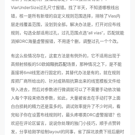
ViarUnderSize过孔尺寸报错。找了半天，不知道哪根线出
错，核一是所有新增的自定义规则范围选择，排除了Vias内
层走线覆盖范围，没划到全部。解决办法是，打开对应布线
规则，勾选全部适用过孔，过孔范围点选“all vias”，匹配就能
消掉DRC海量虚警报错，不用逐个删，调整过孔一个个改。
有这么些情况存在，这套方法是有例外的，它不适用出现于
高频射频板的50欧姆
阻抗匹配
场景，那种情况之下，是不能
直接将6mil线宽进行固定的，其替代办法是有的，就在规则
库把厂商所给出的、针对成熟阻抗算出来的线宽模板文件给
导入进去，然后对参数进行微调就可以了不需要手动依次输
入每个字段来修改参数，如此，大量被省去在手动打字上面
白白损耗的精力还是蛮多的。调试效率提升了不少时间，看
完帖子你在设置布线规则时，最头疼哪类DRC虚警报错？也
欢迎在评论区留言，说说你处理的独门小技巧，顺手点赞转
发，分享给刚学绘制layout的同事，省了踩坑浪费下班后磨时