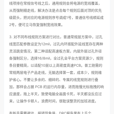
线项排在常规信号线之后，通用规则会将电源的宽线覆盖，
从而强制细走线，解决办法是点击每个规则后面对顶的优先
级箭头，把对应的电源规则序号调成1号，普通信号线顺延成
2号，便可立马恢复强制宽线效果。
3. 对不同布线规则方案进行对比，普通常规层方案中，过孔
线宽匹配参数设定为12mil，过孔内环搭配外延线宽存在两种
灵活跳变情况，第二种适配高速板方案，内层外层过孔外径
各强制区分，选择16/8mil，全过孔全平台方案资源少，规则
条目要精简，以适配10层以上高密度高速PCB。普工刚需的
常规两层电子产品走线，无脑选择第一套，成本少，规则维
护省心。不要让多余的、细碎的、专属的线宽规则进行叠
加，那样会占据 PCB 的运行内存量，进而拖慢光标拖拽的响
应速度，拖上半天，致使电脑全画面卡死，半天都没反应过
来，让操作卡顿人，浪费时间，很耽误整货的加班进度。
有新手需要避坑，报错现象是，DRC报告里有上千个