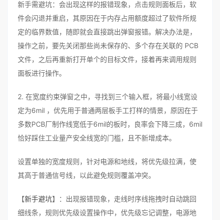
新手需避坑：会出现这样的报错现象，点击规则面板后，软
件会闪退并重启，其原因在于内存占用额度超过了软件所规
定的临界数值，随即就会直接跳出弹窗报错。解决办法是，
操作之前，要先关闭那些尚未保存的、多个存在关联的 PCB
文件，之后再重新打开单个的目标文件，接着再来调用规则
面板进行操作。
2. 在宽度约束弹窗之中，寻找到三个输入框，将最小线宽设
定为6mil ，优先用于普通两层板手工打样的情景，原因在于
多数PCB厂制作线宽低于6mil的板时，良率会下降三成，6mil
恰好踩住工业量产安全线宽的门槛，且不新增成本。
设置单独的宽度规则，针对电源和地线，将优先级拉满，使
其高于普通信号线，以此避免规则覆盖冲突。
【
新手避坑
】：出现报错现象，走线时序线拖拽时自动跳回
细线条，规则优先级设置操作中，优先级忘记调整，电源地