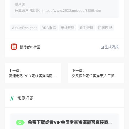
单系统
转载请注明出处：https://www.2632.net/doc/3896.html
AltiumDesigner
DRC报错
布线规则
新手避坑
阻抗匹配
生成海报
智行者IC社区
上一篇：
下一篇：
高速电路 PCB 走线实操指南 新手避坑少走弯路
交叉探针定位实操干货 三步到位避开常见报错
常见问题
免费下载或者VIP会员专享资源能否直接商用？