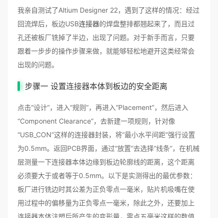
我亲自测试了Altium Designer 22，遇到了这样的情况：经过
回流焊后，板边USB
连接器
的焊盘整排都翘起来了，而且过
孔还被板厂铣掉了半边，出现了问题。对于新手而言，只要
跟着一步步的操作步骤来做，就能够轻松地避开这类经常会
出现的问题。
步骤一 设置
连接器
本体到板边的安全距离
点击“设计”，进入“规则”，再进入“Placement”，然后进入
“Component Clearance”，去新建一项规则，针对像
“USB_CON”这样的连接器封装，将“最小水平间距”强行设置
为0.5mm。返回PCB界面，通过“放置”去选择“线条”，在机械
层测量一下连接器本体边缘到板边轮廓线的距离，这个距离
必须要大于或者等于0.5mm。以下是实测得出的最优参数：
板厂进行铣边时其公差为正负零点一毫米，贴片机吸嘴在使
用过程中的偏移量为正负零点一毫米，除此之外，还要加上
连接器本体注塑后所产生的变形量，零点五毫米这样的数值