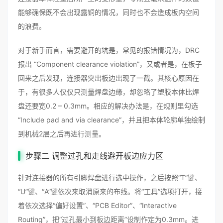
能够确保既不会出现露铜的情况，同时也不会造成板内空间
的浪费。
对于新手而言，需要避开的坑是，常见的报错情况为，DRC
报出 “Component clearance violation”，又或者是，在板子
回来之后发现，连接器突出板边出现了一截。其核心原因在
于，有很多人仅仅只测量焊盘边缘，却忽略了塑胶本体比焊
盘还要宽0.2 – 0.3mm。相应的解决办法是，在规则里勾选
“Include pad and via clearance”，并且把本体轮廓单独绘制
到机械2层之后再进行测量。
步骤二 调整过孔和走线避开板边应力区
针对连接器的所有引脚焊盘进行选中操作，之后按照“T”键、
“U”键、“A”键依次来取消原来的布线。将“工具”选项打开，接
着依次选择“偏好设置”、“PCB Editor”、“Interactive
Routing”，把“过孔最小到板边距离”设制作定为0.3mm。进