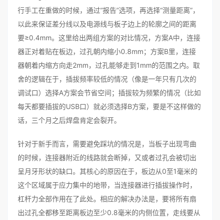
行手工在重做的时候，通过“报告”选项，再选择“测量距离”，
以此来保证差分线以及电源线与板子边上的轮廓之间的距离
要≥0.4mm。这里给出两组方案的对比情况，方案A中，连接
器正对着贴在板边，过孔朝内缩小0.8mm；方案B里，连接
器朝着内缩方向走2mm，过孔能够走到1mm的范围之内。取
舍的逻辑在于，插拔频率较低的情况（像是一年只有几次的
调试口）选择A方案会节省空间；插拔较为频繁的情况（比如
每天都要插拔的USB口）就必须选择B方案，要是不这样做的
话，三个月之后焊盘肯定会裂开。
针对于新手而言，需要避免踩坑的情况是，当板子出现弯曲
的时候，连接器附近的线路就会断掉，又或者过孔会被切出
呈月牙形状的缺口。其核心的原因在于，板边从0至1毫米的
这个区域属于应力集中的地带，当连接器进行插拔操作时，
杠杆力全部作用在了此处。相应的解决办法是，要将所有扇
出过孔全都移至距离板边至少0.8毫米的内侧位置，走线要从