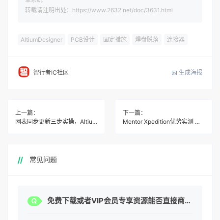
转载请注明出处：https://www.2632.net/doc/3631.html
AltiumDesigner
PCB设计
固定措施
焊盘脱落
连接器
生成海报
智行者IC社区
上一篇：
下一篇：
网表同步更新三步实操，Altium新手必避的3个大坑
Mentor Xpedition优势实测 三步搞定高速PCB不崩溃
常见问题
免费下载或者VIP会员专享资源能否直接商用？