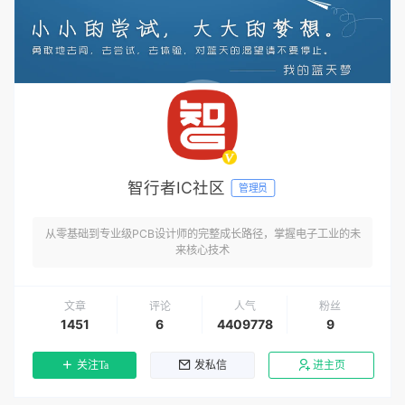
智行者IC社区
管理员
从零基础到专业级PCB设计师的完整成长路径，掌握电子工业的未
来核心技术
文章
评论
人气
粉丝
1451
6
4409778
9
关注Ta
发私信
进主页