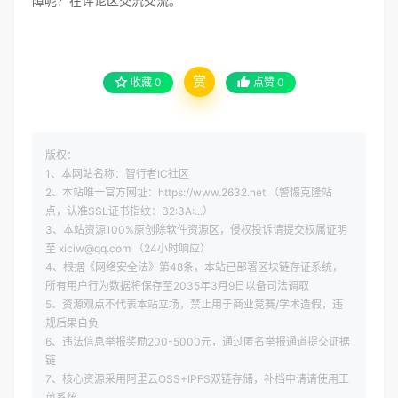
障呢？在评论区交流交流。
赏
收藏
0
点赞
0
版权：
1、本网站名称：智行者IC社区
2、本站唯一官方网址：https://www.2632.net （警惕克隆站
点，认准SSL证书指纹：B2:3A:...）
3、本站资源100%原创除软件资源区，侵权投诉请提交权属证明
至 xiciw@qq.com （24小时响应）
4、根据《网络安全法》第48条，本站已部署区块链存证系统，
所有用户行为数据将保存至2035年3月9日以备司法调取
5、资源观点不代表本站立场，禁止用于商业竞赛/学术造假，违
规后果自负
6、违法信息举报奖励200-5000元，通过匿名举报通道提交证据
链
7、核心资源采用阿里云OSS+IPFS双链存储，补档申请请使用工
单系统