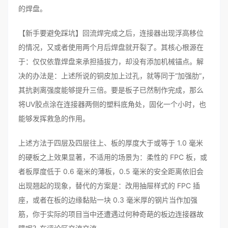
的焊盘。
【新手要避免踩坑】回流焊完成之后，连接器出现浮高移位
的情况，又或者使用两个月后焊盘就开裂了。其核心根源在
于：仅仅依靠焊盘来承担插拔力，却没有添加机械锚点。解
决的办法是：上述所说的铜皮加上过孔，就等同于“加强肋”，
其抗剥离强度能够提升三倍。要是板子已然制作完成，那么
将UV胶点涂在连接器两侧的塑料底角处，固化一个小时，也
能够发挥救急的作用。
上述方法于四层及四层往上、板的厚度大于或等于 1.0 毫米
的硬板之上效果显著，不适用的场景为：柔性的 FPC 板，或
者板厚度低于 0.6 毫米的薄板，0.5 毫米的安全距离依旧会
出现翘起的现象，替代的方案是：改用抽屉样式的 FPC 插
座，或者在板的边缘黏贴一块 0.3 毫米厚的钢片当作加强
筋，你于实际的项目当中还遭遇过何种奇葩的板边连接器故