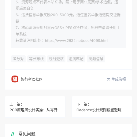
5、资源观点不代表本站立场，禁止用于商业竞赛/学术造假，违
规后果自负
6、违法信息举报奖励200-5000元，通过匿名举报通道提交证据
链
7、核心资源采用阿里云OSS+IPFS双链存储，补档申请请使用工
单系统
转载请注明出处：https://www.2632.net/doc/4098.html
差分对
等长布线
绕线避坑
阻抗匹配
高频信号
生成海报
智行者IC社区
上一篇：
下一篇：
PCB原理图设计实操：从零开始画板避坑指南
Cadence设计规则设置避坑指南 实测DRC设置错误全解决
常见问题