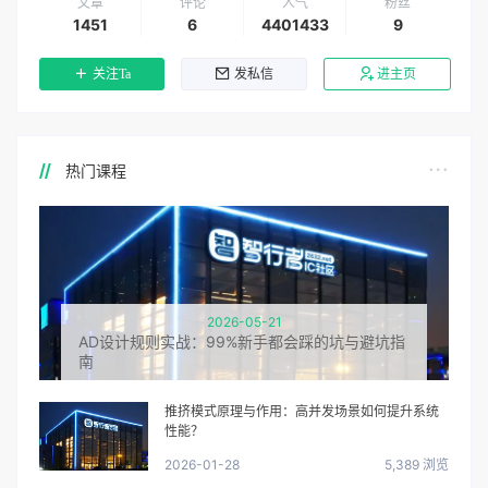
文章
评论
人气
粉丝
1451
6
4401433
9
关注Ta
发私信
进主页
热门课程
2026-05-21
AD设计规则实战：99%新手都会踩的坑与避坑指
南
推挤模式原理与作用：高并发场景如何提升系统
性能？
2026-01-28
5,389 浏览