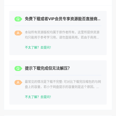
免费下载或者VIP会员专享资源能否直接商用？
本站所有资源版权均属于原作者所有，这里所提供资源
均只能用于参考学习用，请勿直接商用。若由于商用引
起版权纠纷，一切责任均由使用者承担。
不太了解？去提问！
提示下载完成但无法解压？
最常见的情况是下载不完整: 可对比下载完压缩包的与网
盘上的容量，若小于网盘提示的容量则是这个原因。这
是浏览器下载的bug
不太了解？去提问！