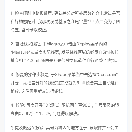
1. 检查印刷电路板叠层, 确认差分对所处层数的介电常量是否
和好构想配对, 我那次发觉基层之介电常量把四点二变为了四
点五, 当时予以校正。
2. 查验线宽线距, 于Allegro之中借由Display菜单内的
“Measure”去量度实际线宽, 发觉绕线区域的线宽自5mil被拉
扯变细至4.2mil, 缘由是乃是绕线之际软件自行调整了线宽。
3. 修复的操作步骤是, 于Shape菜单当中去选择“Constrain”,
并要手动把差分对的线宽锁定成就为5mil,还要禁止自动进行
缩放, 之后再重新去进行绕线。
4. 校验: 再度开展TDR测试, 阻抗回升至98Ω , 信号眼图的眼
高由0．8V升至1．2V, 问题得以解决。
所提及的这个报错, 其最为坑人的地方在于, 该软件并不会主