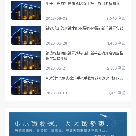
电子工程师招聘面试现场 手把手教你避坑筛选
2026-06-08
3,040 浏览
铺铜规则怎么设才能不漏铜不报错 新手设置实战
2026-06-28
1,405 浏览
铜皮推挤功能设置避坑指南 新手正确开启铜皮推
挤的实操步骤
2026-05-21
2,860 浏览
AD设计案例实操：手把手教你避开这3个核心坑
2026-04-01
3,871 浏览