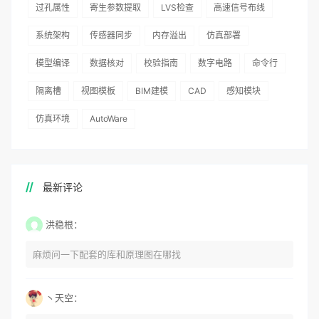
过孔属性
寄生参数提取
LVS检查
高速信号布线
系统架构
传感器同步
内存溢出
仿真部署
模型编译
数据核对
校验指南
数字电路
命令行
隔离槽
视图模板
BIM建模
CAD
感知模块
仿真环境
AutoWare
最新评论
洪稳根：
麻烦问一下配套的库和原理图在哪找
丶天空：