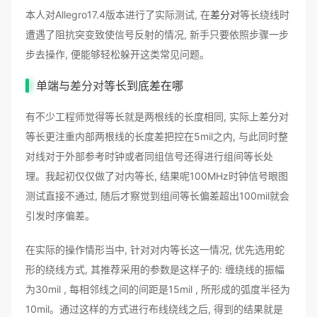
本人对Allegro17.4版本进行了实际测试, 在
差分对
等长绕线时
遭遇了阻抗突变致使信号反射的情况, 新手只要依照步骤一步
步去操作, 便能够轻松躲开这类常见问题。
单端与
差分对
等长到底差在哪
有不少工程师觉得等长就是两根线的长度相同, 实际上差分对
等长更注重内部两根线的长度差把控在5mil之内, 与此同时整
对线对于外部参考时钟或者同组信号还得进行组间等长处
理。我起初仅仅做了对内等长, 结果呢100MHz时钟信号眼图
测试直接不通过, 随后才察觉到组间等长偏差超出100mil就会
引发时序偏差。
在实际的操作情形当中, 针对对内等长这一情况, 优先选用蛇
形的绕线方式, 其推荐采用的参数是这样子的: 缠绕线的振幅
为30mil , 每相邻线之间的间距是15mil , 所形成的弧度半径为
10mil。通过这样的方式进行布线绕线之后, 得到的结果就是