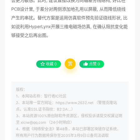
会更为敏感。此时, 建议直接改换为同轴差分线结构, 好比在
PCB设计里, 于差分对两侧添加地孔用以屏蔽, 从而降低绕线
产生的串扰。替代方案是运用仿真软件预先验证绕线形状, 比
如说利用HyperLynx开展三维电磁场仿真, 在确认阻抗变化能
够接受之后再出图。
赏
收藏
0
点赞
0
版权：
1、本网站名称：智行者IC社区
2、本站唯一官方网址：https://www.2632.net （警惕克隆站
点，认准SSL证书指纹：B2:3A:...）
3、本站资源100%原创除软件资源区，侵权投诉请提交权属证明
至 xiciw@qq.com （24小时响应）
4、根据《网络安全法》第48条，本站已部署区块链存证系统，
所有用户行为数据将保存至2035年3月9日以备司法调取