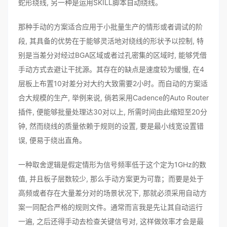
蛇形绕线, 另一种是运用SKILL脚本自动绕线。
那种手动的方案适合应用于小批量生产的情形或者调试的阶
段, 其具备的优势在于能够灵活地对绕线的形状予以控制, 特
别是当差分对经过BGA区域或者过孔密集的区域时, 能够凭借
手动方式去避让干扰源。其存在的缺点是速度较为缓慢, 在4
层板上布置10对差分对大约大致需要2小时。而自动的方案适
合大规模的生产, 举例来说, 倘若采用Cadence的Auto Router
插件, 便能够批量处理达30对以上, 所需时间由此缩短至20分
钟, 然而绕线的质量依赖于规则的设置, 要是最小线宽设置错
误, 便易于绕出直角。
一种取舍逻辑是假定情形为信号频率低于这个定为1GHz的数
值, 并且板子层数较少, 那么手动方案更为可靠；而要是处于
高频或者存在大量差分对的场景状况下, 那就必须采用自动方
案一同配合严格的规则文件。通常而言我是先让其自动运行
一遍, 之后还得手动去检查关键信号对, 这样做效率才会是最