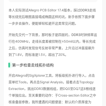
本人实际测试Allegro PCB Editor 17.4版本，踩过
DDR3
走线
等长绕完后眼图直接塌成椭圆这样的坑，新手依照下面步骤
一步步去操作，便能够轻松避开这类常见问题。
开始先交代一下背景，那时板子是四层的，
DDR3
时钟频率运
行在400MHz，走线长度差被控制在±50mil以内，等长完成
之后，仿真时发现信号反射非常严重，上升沿过冲直接飙升
到了1.8V，而标准是1.5V，超出了20%。
第一步检查走线拓扑结构
开启Allegro的SigXplorer工具，将板级拓扑进行导入，点击
菜单栏Tools，再点击Signal Analysis，接着点击Topology
Extraction，挑出DDR3数据线组，把DQ0至DQ7这8根线逐
个单独拉出。至关重要的动作：于Cross-section Editor之中
核查叠层参数，我所遭遇的问题便是：默认的介质厚度为