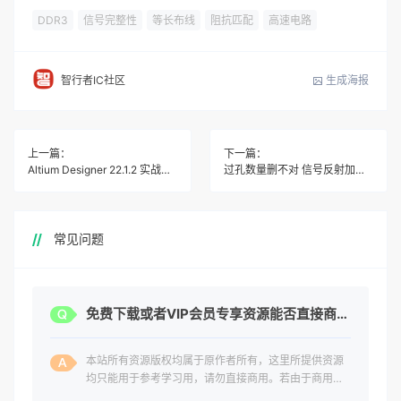
DDR3
信号完整性
等长布线
阻抗匹配
高速电路
生成海报
智行者IC社区
上一篇：
下一篇：
Altium Designer 22.1.2 实战：新手画板必须避开的10个EDA操作坑
过孔数量删不对 信号反射加抖动 实测教你稳如狗
常见问题
免费下载或者VIP会员专享资源能否直接商用？
本站所有资源版权均属于原作者所有，这里所提供资源
均只能用于参考学习用，请勿直接商用。若由于商用引
起版权纠纷，一切责任均由使用者承担。