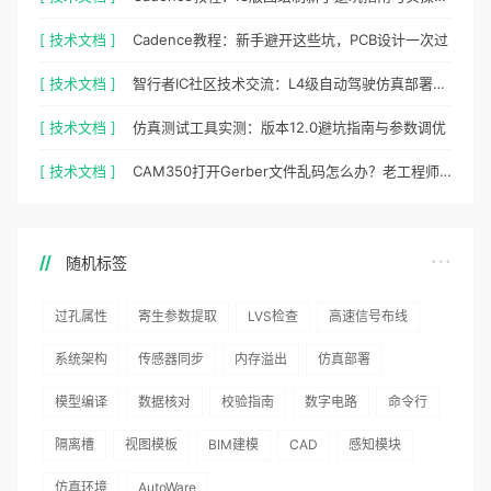
[ 技术文档 ]
Cadence教程：新手避开这些坑，PCB设计一次过
[ 技术文档 ]
智行者IC社区技术交流：L4级自动驾驶仿真部署实操指南
[ 技术文档 ]
仿真测试工具实测：版本12.0避坑指南与参数调优
[ 技术文档 ]
CAM350打开Gerber文件乱码怎么办？老工程师实测避坑指南
随机标签
过孔属性
寄生参数提取
LVS检查
高速信号布线
系统架构
传感器同步
内存溢出
仿真部署
模型编译
数据核对
校验指南
数字电路
命令行
隔离槽
视图模板
BIM建模
CAD
感知模块
仿真环境
AutoWare