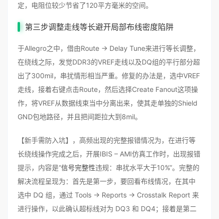
定，电阻位较少节省了120平方毫米的空间。
第三步调整走线等长避开局部布线密度陷阱
于Allegro之中，借由Route → Delay Tune来进行等长调整，
在绕线之际，发觉DDR3的VREF走线以及DQ组的平行部分超
出了300mil，串扰情形相当严重。修复的办法是，选中VREF
走线，接着右键点击Route，然后选择Create Fanout这项操
作，将VREF从数据线束当中分离出来，使其走单独的Shield
GND包地路径，并且把间距拉大到8mil。
【新手需防入坑】，高频出现的完整报错情况为，在进行等
长绕线操作完成之后，开展IBIS – AMI仿真工作时，出现报错
提示，内容是“
信号完整性
违规：串扰水平大于10%”。完整的
解决流程呈现为：首先是第一步，要回看布线情况，在其中
选中 DQ 组，通过 Tools → Reports → Crosstalk Report 来
进行操作，以此确认超标线对为 DQ3 和 DQ4；接着是第二