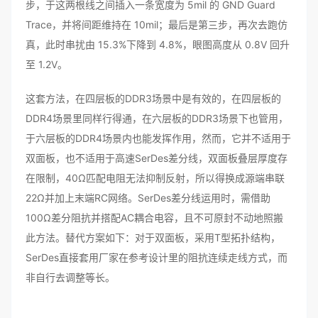
步，于这两根线之间插入一条宽度为 5mil 的 GND Guard
Trace，并将间距维持在 10mil；最后是第三步，再次去跑仿
真，此时串扰由 15.3%下降到 4.8%，眼图高度从 0.8V 回升
至 1.2V。
这套方法，在四层板的DDR3场景中是有效的，在四层板的
DDR4场景里同样行得通，在六层板的DDR3场景下也管用，
于六层板的DDR4场景内也能发挥作用，然而，它并不适用于
双面板，也不适用于高速SerDes差分线，双面板叠层厚度存
在限制，40Ω匹配电阻无法抑制反射，所以得换成源端串联
22Ω并加上末端RC网络。SerDes差分线运用时，需借助
100Ω差分阻抗并搭配AC耦合电容，且不可原封不动地照搬
此方法。替代方案如下：对于双面板，采用T型拓扑结构，
SerDes直接套用厂家在参考设计里的阻抗连续走线方式，而
非自行去调整等长。