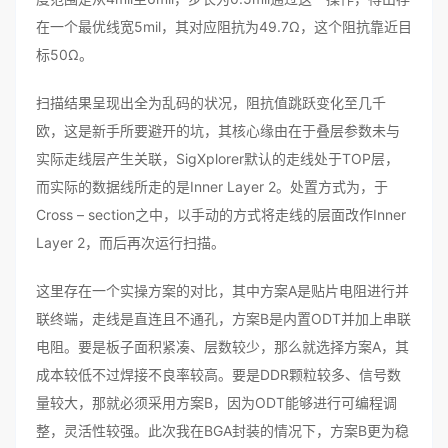
在一个最优线宽5mil，其对应阻抗为49.7Ω，这个阻抗靠近目
标50Ω。
扫描结果呈现出全为乱码的状况，阻抗值跳跃变化至几千
欧，这是新手所要避开的坑，其核心缘由在于叠层参数未与
实际走线层产生关联，SigXplorer默认的走线处于TOP层，
而实际的数据线所走的是Inner Layer 2。处置方式为，于
Cross – section之中，以手动的方式将走线的层面改作Inner
Layer 2，而后再次运行扫描。
这里存在一个实操方案的对比，其中方案A是贴片电阻进行并
联终端，走线是直连且不通孔，方案B是内置ODT并加上串联
电阻。要是板子面积紧凑、层数较少，那么就选择方案A，其
成本较低不过焊接不良率较高。要是DDR颗粒较多、信号数
量较大，那就必须采用方案B，因为ODT能够进行可编程调
整，灵活性较强。此次我在BGA封装的情况下，方案B更为稳