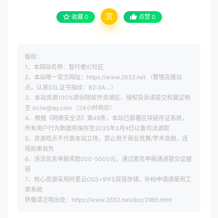
赏
收藏
0
点赞
0
版权：
1、本网站名称：智行者IC社区
2、本站唯一官方网址：https://www.2632.net （警惕克隆站
点，认准SSL证书指纹：B2:3A:...）
3、本站资源100%原创除软件资源区，侵权投诉请提交权属证明
至 xiciw@qq.com （24小时响应）
4、根据《网络安全法》第48条，本站已部署区块链存证系统，
所有用户行为数据将保存至2035年3月9日以备司法调取
5、资源观点不代表本站立场，禁止用于商业竞赛/学术造假，违
规后果自负
6、违法信息举报奖励200-5000元，通过匿名举报通道提交证据
链
7、核心资源采用阿里云OSS+IPFS双链存储，补档申请请使用工
单系统
转载请注明出处：https://www.2632.net/doc/3965.html