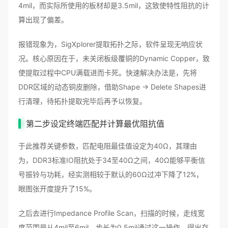
4mil，而实际所使用的板材却是3.5mil，这致使特性阻抗的计
算出现了偏差。
报错现象为，SigXplorer提取拓扑之际，软件呈现无响应状
况。核心原因在于，未关闭板级覆铜的Dynamic Copper，致
使提取过程中CPU满载进而卡死。快速解决办法是，先将
DDR区域的动态铜皮删除，借助Shape → Delete Shapes进
行清理，待拓扑提取完毕后再予以恢复。
第二步设定终端匹配并计算最优阻抗值
于此推荐关键参数，匹配电阻最佳值设定为40Ω，其理由
为，DDR3标准IO阻抗处于34至40Ω之间，40Ω能够平衡信
号振铃与功耗，经实测相较于默认的60Ω过冲下降了12%，
眼图张开度提升了15%。
之后去进行Impedance Profile Scan，扫描的时候，走线宽
度范围是从4mil至6mil，步长为0.5mil通过这一操作，得出存