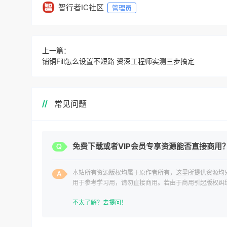
智行者IC社区
管理员
上一篇：
铺铜Fill怎么设置不短路 资深工程师实测三步搞定
常见问题
免费下载或者VIP会员专享资源能否直接商用
本站所有资源版权均属于原作者所有，这里所提供资源均
用于参考学习用，请勿直接商用。若由于商用引起版权纠
一切责任均由使用者承担。
不太了解？去提问！