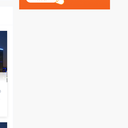
丶天空：
测试
0