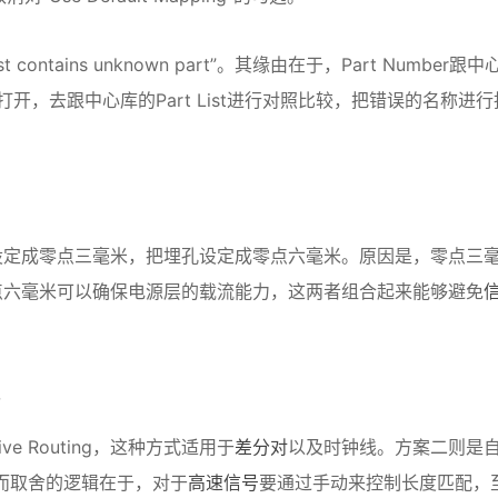
ntains unknown part”。其缘由在于，Part Number跟中
开，去跟中心库的Part List进行对照比较，把错误的名称进行
m
设定成零点三毫米，把埋孔设定成零点六毫米。原因是，零点三
点六毫米可以确保电源层的载流能力，这两者组合起来能够避免
线
ive Routing，这种方式适用于
差分对
以及时钟线。方案二则是
总线。而取舍的逻辑在于，对于
高速信号
要通过手动来控制长度匹配，