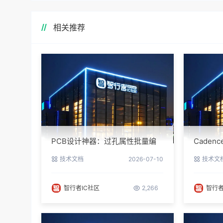
相关推荐
PCB设计神器：过孔属性批量编
Cade
辑实战指南
避坑指
技术文档
2026-07-10
技术文
智行者IC社区
2,266
智行者