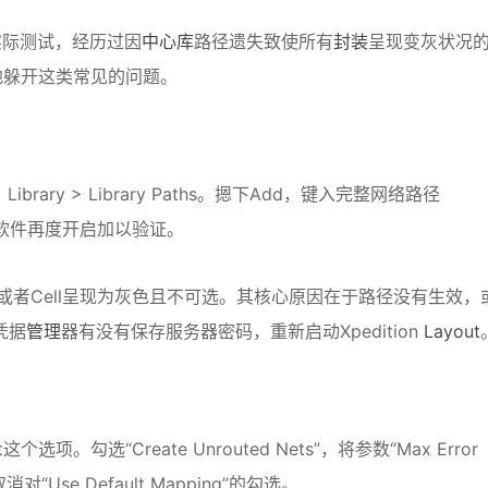
10的实际测试，经历过因
中心库
路径遗失致使所有
封装
呈现变灰状况
地躲开这类常见的问题。
gs > Library > Library Paths。摁下Add，键入完整网络路径
成1。关掉软件再度开启加以验证。
l或者Cell呈现为灰色且不可选。其核心原因在于路径没有生效，
凭据
管理
器有没有保存服务器密码，重新启动Xpedition
Layout
port这个选项。勾选“Create Unrouted Nets”，将参数“Max Error
“Use Default Mapping”的勾选。