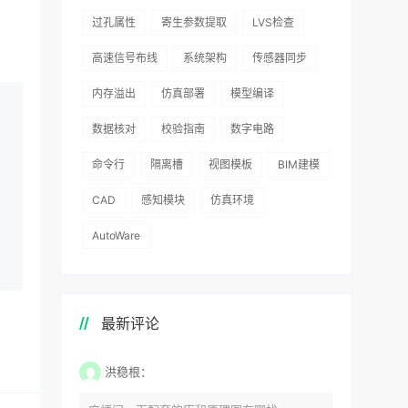
过孔属性
寄生参数提取
LVS检查
高速信号布线
系统架构
传感器同步
内存溢出
仿真部署
模型编译
数据核对
校验指南
数字电路
命令行
隔离槽
视图模板
BIM建模
CAD
感知模块
仿真环境
AutoWare
最新评论
洪稳根：