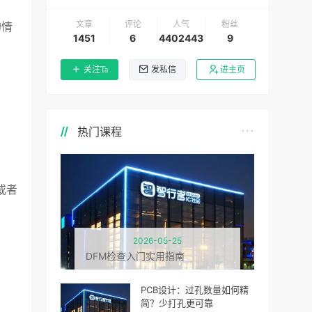
文章
评论
人气
粉丝
的情
1451
6
4402443
9
关注Ta
发私信
进主页
热门课程
或者
。
2026-05-25
DFM检查入门实用指南
PCB设计：过孔数量如何精
简？少打孔更可靠