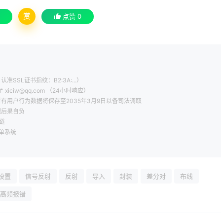
赏
点赞
0
认准SSL证书指纹：B2:3A:...）
ciw@qq.com （24小时响应）
有用户行为数据将保存至2035年3月9日以备司法调取
规后果自负
链
工单系统
设置
信号反射
反射
导入
封装
差分对
布线
高频报错