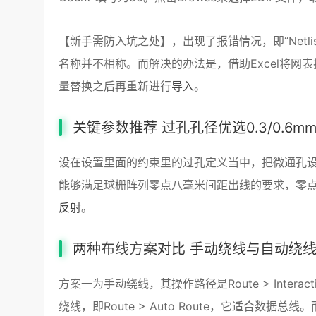
【新手需防入坑之处】，出现了报错情况，即“Netlist co
名称并不相称。而解决的办法是，借助Excel将网表打
量替换之后再重新进行
导入
。
关键参数推荐
过孔
孔径优选0.3/0.6m
设在设置里面的约束里的过孔定义当中，把微通孔
能够满足球栅阵列零点八毫米间距出线的要求，零
反射
。
两种
布线方案
对比 手动绕线与自动绕
方案一为手动绕线，其操作路径是Route > Interact
绕线，即Route > Auto Route，它适合数据