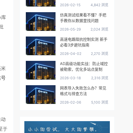
2026-02-15
4,842 浏览
仿真测试结果看不懂？手把
心库
手教你从数据里找问题
批
2026-05-29
2,024 浏览
高速电路阻抗控制实测 新手
必看3步避坑指南
2026-04-02
2,270 浏览
AD高级功能实战：防止域控
毫米
被勒索，优化多站点复制
信号
2026-03-18
2,316 浏览
网表导入失败怎么办？常见
格式与排查方法
2026-02-06
5,100 浏览
自动
至于