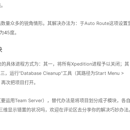
线。
量众多的锐角情形。其解决办法为：于Auto Route这项设置
定为
4
5度。
决
的具体进程方式为：其一，将所有Xpedition进程予以关闭；其
行“Database Cleanup”工具（其路径为Start Menu >
s）；其四，再次把项目打开。
用Team Server），替代办法是将项目划分成子模块，各
过三维显示错置的状况吗，欢迎在评论区去分享你的解决巧妙办法