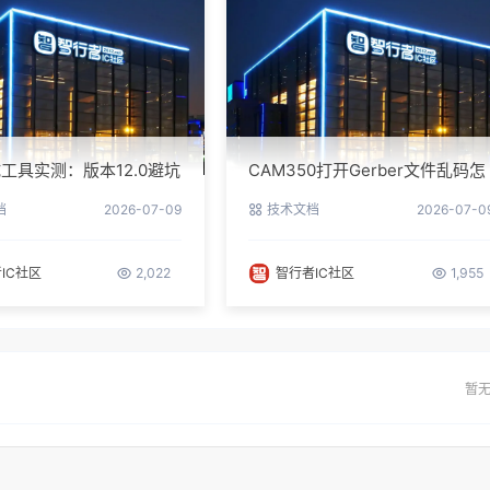
工具实测：版本12.0避坑
CAM350打开Gerber文件乱码怎
参数调优
么办？老工程师实测避坑指南
档
2026-07-09
技术文档
2026-07-0
IC社区
2,022
智行者IC社区
1,955
暂