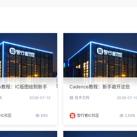
nce教程：IC版图绘制新手
Cadence教程：新手避开这些
南与实操细节
坑，PCB设计一次过
档
2026-07-10
技术文档
2026-07-1
IC社区
895
智行者IC社区
2,698