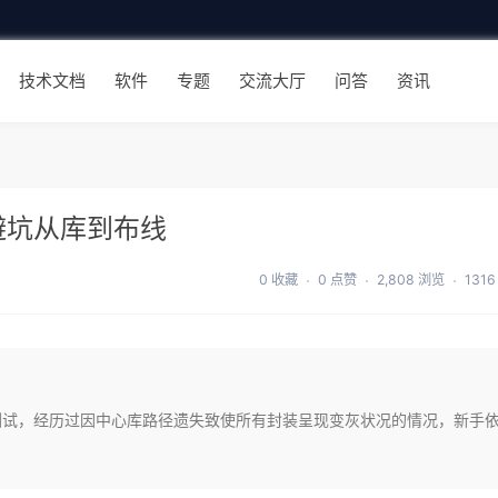
技术文档
软件
专题
交流大厅
问答
资讯
三步避坑从库到布线
0 收藏
0 点赞
2,808 浏览
131
2.10的实际测试，经历过因中心库路径遗失致使所有封装呈现变灰状况的情况，新手