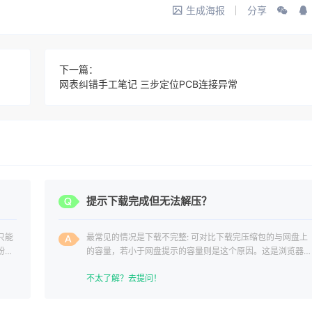
生成海报
分享
下一篇：
网表纠错手工笔记 三步定位PCB连接异常
？
提示下载完成但无法解压？
只能
最常见的情况是下载不完整: 可对比下载完压缩包的与网盘上
纷，
的容量，若小于网盘提示的容量则是这个原因。这是浏览器下
载的bug
不太了解？去提问！