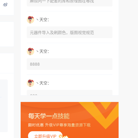
麻烦问一下配套的库和原理图在哪找
丶天空：
元器件导入及刷颜色，版图视觉规范
丶天空：
8888
丶天空：
666
丶天空：
555
立即升级VIP