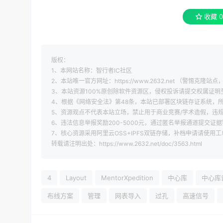
收藏
0
版权：
1、本网站名称：智行者IC社区
2、本站唯一官方网址：https://www.2632.net （警惕克隆站点，
3、本站资源100%原创除软件资源区，侵权投诉请提交权属证明至 xi
4、根据《网络安全法》第48条，本站已部署区块链存证系统，所
5、资源观点不代表本站立场，禁止用于商业竞赛/学术造假，违
6、违法信息举报奖励200-5000元，通过匿名举报通道提交证据
7、核心资源采用阿里云OSS+IPFS双链存储，补档申请请使用
转载请注明出处：https://www.2632.net/doc/3563.html
4
Layout
MentorXpedition
中心库
中心库
布线方案
管理
网表导入
过孔
高速信号