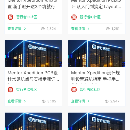
Mentor Xpedition 实战设
Mentor Xpedition PCB设
置 新手避开这3个坑就行
计 从入门到搞定 Layout实
操避坑
智行者IC社区
智行者IC社区
查看详情
2,324
查看详情
1,261
Mentor Xpedition PCB设
Mentor Xpedition设计规
计常见坑点与实操步骤详
则设置避坑指南 手把手教
解
你搞定规则配置
智行者IC社区
智行者IC社区
查看详情
3,195
查看详情
2,947