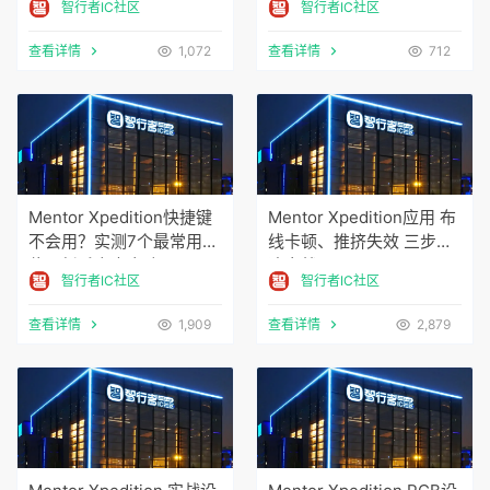
智行者IC社区
智行者IC社区
查看详情
1,072
查看详情
712
Mentor Xpedition快捷键
Mentor Xpedition应用 布
不会用？实测7个最常用键
线卡顿、推挤失效 三步解
位，新手少走弯路
决实战
智行者IC社区
智行者IC社区
查看详情
1,909
查看详情
2,879