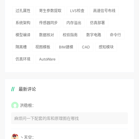
过孔属性
寄生参数提取
LVS检查
高速信号布线
系统架构
传感器同步
内存溢出
仿真部署
模型编译
数据核对
校验指南
数字电路
命令行
隔离槽
视图模板
BIM建模
CAD
感知模块
仿真环境
AutoWare
最新评论
洪稳根：
麻烦问一下配套的库和原理图在哪找
丶天空：