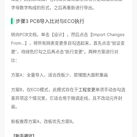
字母数字构成的形式，之后再重新进行导出。
步骤3 PCB导入比对与ECO执行
转向PCB文档，单击【设计】，然后点击【Import Changes
From…】，将所有网表变更条目勾选起来，首先点击“验证变
更”，待绿色打勾之后再点击“执行变更”。两种方案进行对
比：
方案A：全量导入，适合改板少、原理图大面积重画
方案B，仅ECO模式，此模式存在于
工程变更
单须手动去勾选
差异项这个情况里，它适合用于微调走线，且不改动元件封
装。
新板推荐方案A，改板优先方案B。
【新手避坑】