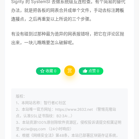
Sigrity 的 SystemSI 去做系统级互连检查。有个简易的替代
办法，就是把各板的网表合并成单个文件，手动去标注
跨板
连接
点，之后再重复以上所说的三个步骤。
有没有碰到过那种最为诡异的网表报错呀，把它在评论区抛
出来，一块儿瞧瞧要怎么破解呢。
赏
收藏
0
点赞
0
版权：
1、本网站名称：智行者IC社区
2、本站唯一官方网址：https://www.2632.net （警惕克隆站
点，认准SSL证书指纹：B2:3A:...）
3、本站资源100%原创除软件资源区，侵权投诉请提交权属证明
至 xiciw@qq.com （24小时响应）
4、根据《网络安全法》第48条，本站已部署区块链存证系统，