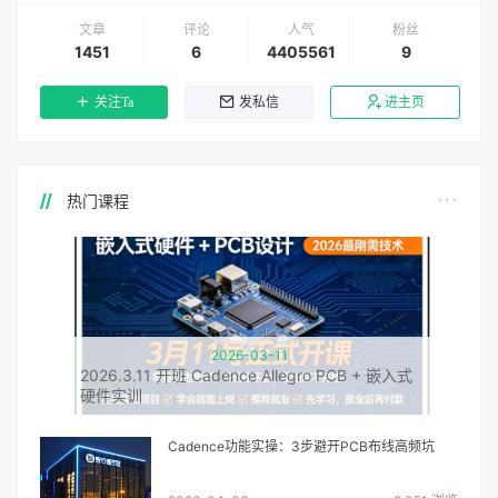
文章
评论
人气
粉丝
1451
6
4405561
9
关注Ta
发私信
进主页
热门课程
2026-03-11
2026.3.11 开班 Cadence Allegro PCB + 嵌入式
硬件实训
Cadence功能实操：3步避开PCB布线高频坑