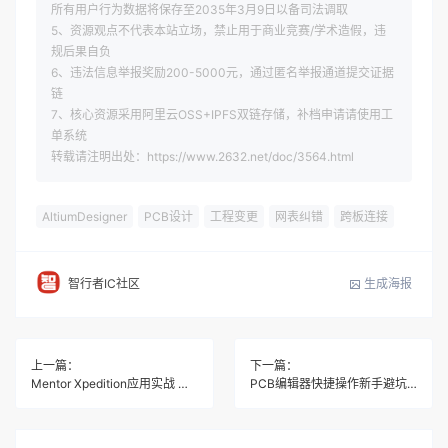
所有用户行为数据将保存至2035年3月9日以备司法调取
5、资源观点不代表本站立场，禁止用于商业竞赛/学术造假，违
规后果自负
6、违法信息举报奖励200-5000元，通过匿名举报通道提交证据
链
7、核心资源采用阿里云OSS+IPFS双链存储，补档申请请使用工
单系统
转载请注明出处：https://www.2632.net/doc/3564.html
AltiumDesigner
PCB设计
工程变更
网表纠错
跨板连接
生成海报
智行者IC社区
上一篇：
下一篇：
Mentor Xpedition应用实战 三步避坑从库到布线
PCB编辑器快捷操作新手避坑 三步搞定快捷键设置