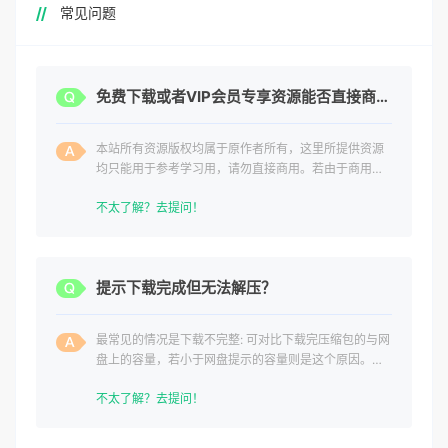
常见问题
免费下载或者VIP会员专享资源能否直接商用？
本站所有资源版权均属于原作者所有，这里所提供资源
均只能用于参考学习用，请勿直接商用。若由于商用引
起版权纠纷，一切责任均由使用者承担。
不太了解？去提问！
提示下载完成但无法解压？
最常见的情况是下载不完整: 可对比下载完压缩包的与网
盘上的容量，若小于网盘提示的容量则是这个原因。这
是浏览器下载的bug
不太了解？去提问！