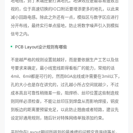
地电线，到了末端还要打满地孔。地弹效应是最容易遭致忽
视的，位于高速切换的IO口附近要增添更多的地孔，以此来
减小回路电感。除此之外还有一点，模拟区与数字区应进行
分开布线，最终实行单点接地，防止将数字噪声引入到模拟
信号之内。
PCB Layout
设计规则
有哪些
不是越严格的规则设置就越好，而是要依据生产工艺以及信
号要求来确定，最小线宽线距得看板厂的能力，常规的话
4mil、6mil都是可行的，然而BGA出线或许需要在3mil以下，
孔的大小也是存在讲究的，过孔越小所占空间就越少，不过
成本高且可靠性稍微差一些，阻焊桥、丝印位置这些制造规
则同样必须检查，不能让丝印压到焊盘从而影响焊接，铜皮
到板边的距离要预留充足，以此防止翘曲或者短路，建议先
设定好通用规则，随后针对特殊网络单独添加约束。
平时你在Layout期间所碰到的最难缠的问题究竟是绕等长，