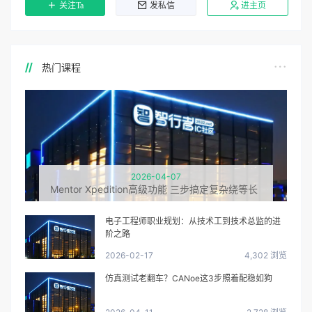
关注Ta
发私信
进主页
热门课程
2026-04-07
Mentor Xpedition高级功能 三步搞定复杂绕等长
电子工程师职业规划：从技术工到技术总监的进
阶之路
2026-02-17
4,302 浏览
仿真测试老翻车？CANoe这3步照着配稳如狗