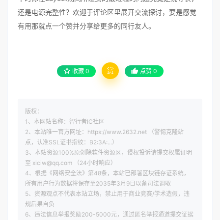
还是电源完整性？欢迎于评论区里展开交流探讨，要是感觉
有用那就点一个赞并分享给更多的同行友人。
赏
收藏
0
点赞
0
版权：
1、本网站名称：智行者IC社区
2、本站唯一官方网址：https://www.2632.net （警惕克隆站
点，认准SSL证书指纹：B2:3A:...）
3、本站资源100%原创除软件资源区，侵权投诉请提交权属证明
至 xiciw@qq.com （24小时响应）
4、根据《网络安全法》第48条，本站已部署区块链存证系统，
所有用户行为数据将保存至2035年3月9日以备司法调取
5、资源观点不代表本站立场，禁止用于商业竞赛/学术造假，违
规后果自负
6、违法信息举报奖励200-5000元，通过匿名举报通道提交证据