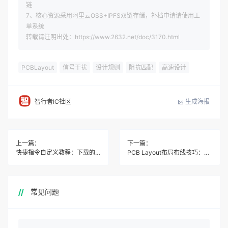
链
7、核心资源采用阿里云OSS+IPFS双链存储，补档申请请使用工
单系统
转载请注明出处：https://www.2632.net/doc/3170.html
PCBLayout
信号干扰
设计规则
阻抗匹配
高速设计
生成海报
智行者IC社区
上一篇：
下一篇：
快捷指令自定义教程：下载的指令用不了？教你修改和制作自己的快捷指令
PCB Layout布局布线技巧：信号干扰、电源地线处理方法
常见问题