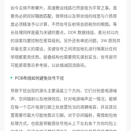
如今主频不断攀升，高速敷设线路已然是极为平常之事。首
要务必把控好
阻抗匹配
，微带线以及带状线的线宽与介质厚
度必须精准予以计算，不然信号反射将会损耗你的眼图。等
长处理同样是最为关键的要点，DDR 数据线组、差分对以内
的误差均要控制在密耳级别。另外还有串扰问题，3W 原则并
非毫无意义的摆设，关键信号之间添加地孔进行隔离比任何
举措都更具优势。层叠结构也需要预先谋划妥当，信号层尽
可能紧密靠近参考层，以此缩减回流路径。
PCB布线如何避免
信号干扰
导致干扰出现的源头主要涵盖三个方向，它们分别是电源噪
声、空间辐射以及地弹效应。针对电源噪声这一情况，能够
在每一个芯片电源引脚之处放置恰当的退耦电容，并且其位
置需要尽最大可能地靠近引脚。对于空间辐射，需借助包地
处理方式，也就是将敏感信号地从上下左右各个方向均包上