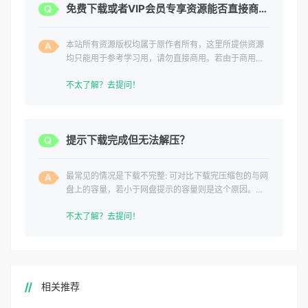
免费下载或者VIP会员专享资源能否直接商用？
本站所有资源版权均属于原作者所有，这里所提供资源
均只能用于参考学习用，请勿直接商用。若由于商用引
起版权纠纷，一切责任均由使用者承担。
不太了解？去提问！
提示下载完成但无法解压？
最常见的情况是下载不完整: 可对比下载完压缩包的与网
盘上的容量，若小于网盘提示的容量则是这个原因。这
是浏览器下载的bug
不太了解？去提问！
相关推荐