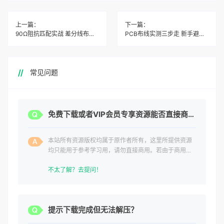
上一篇：
下一篇：
90Ω阻抗匹配实战 差分线布线三步搞定
PCB布线实测三步走 新手避坑指南
常见问题
免费下载或者VIP会员专享资源能否直接商用？
本站所有资源版权均属于原作者所有，这里所提供资源
均只能用于参考学习用，请勿直接商用。若由于商用引
起版权纠纷，一切责任均由使用者承担。
不太了解？去提问！
提示下载完成但无法解压？