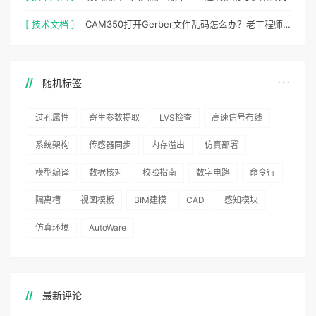
[ 技术文档 ]
CAM350打开Gerber文件乱码怎么办？老工程师实测避坑指南
随机标签
过孔属性
寄生参数提取
LVS检查
高速信号布线
系统架构
传感器同步
内存溢出
仿真部署
模型编译
数据核对
校验指南
数字电路
命令行
隔离槽
视图模板
BIM建模
CAD
感知模块
仿真环境
AutoWare
最新评论