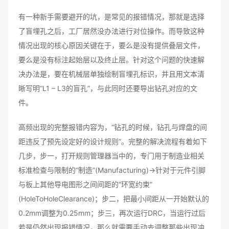
有一种新手需要避开的坑，是常见的报错情况，那就是选择
了盲埋孔之后，工厂居然没办法进行对位操作。而导致这种
情况出现的核心原因关键在于，要么是没有提供叠层文件，
要么是没有标注起始层以及终止层。针对这个问题的快速解
决办法是，要在机械层单独绘制盲埋孔标识，并且用文本清
晰写明“L1 – L3的盲孔”，与此同时还要导出钻孔对应的文
件。
高频出现的完整报错内容为，“钻孔的时候，钻孔与焊盘的间
距违反了预先设定好的设计规则”。完整的解决流程有着如下
几步，步一，打开规则管理器当中的，专门用于制造业相关
标准检查与限制的“制造”(Manufacturing)→针对于元件引脚
与板上其他导电图形之间间距的“环宽约束”
(HoleToHoleClearance)；步二，把最小间距从一开始默认的
0.2mm调整为0.25mm；步三，再次运行DRC，当运行过后
若是仍然出现报错情况，那么就需要手动去调整那些出现冲