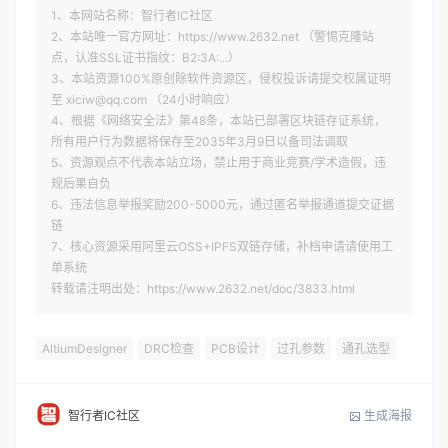
1、本网站名称：智行者IC社区
2、本站唯一官方网址：https://www.2632.net （警惕克隆站
点，认准SSL证书指纹：B2:3A:...）
3、本站资源100%原创除软件资源区，侵权投诉请提交权属证明
至 xiciw@qq.com （24小时响应）
4、根据《网络安全法》第48条，本站已部署区块链存证系统，
所有用户行为数据将保存至2035年3月9日以备司法调取
5、资源观点不代表本站立场，禁止用于商业竞赛/学术造假，违
规后果自负
6、违法信息举报奖励200-5000元，通过匿名举报通道提交证据
链
7、核心资源采用阿里云OSS+IPFS双链存储，补档申请请使用工
单系统
转载请注明出处：https://www.2632.net/doc/3833.html
AltiumDesigner
DRC检查
PCB设计
过孔参数
通孔选型
生成海报
智行者IC社区