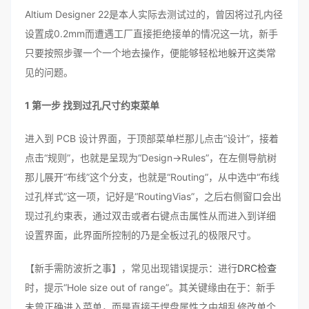
Altium Designer 22是本人实际去测试过的，曾因将过孔内径
设置成0.2mm而遭遇工厂直接拒绝接单的情况这一坑，新手
只要按照步骤一个一个地去操作，便能够轻松地躲开这类常
见的问题。
1 第一步 找到过孔尺寸约束菜单
进入到 PCB 设计界面，于顶部菜单栏那儿点击“设计”，接着
点击“规则”，也就是呈现为“Design→Rules”，在左侧导航树
那儿展开“布线”这个分支，也就是“Routing”，从中选中“布线
过孔样式”这一项，记好是“RoutingVias”，之后右侧窗口会出
现过孔约束表，通过双击或者右键点击属性从而进入到详细
设置界面，此界面所控制的乃是全板过孔的极限尺寸。
【新手需防波折之事】，常见出现错误提示：进行
DRC检查
时，提示“Hole size out of range”。其关键缘由在于：新手
未曾正确进入菜单，而是直接于焊盘属性之中胡乱修改单个