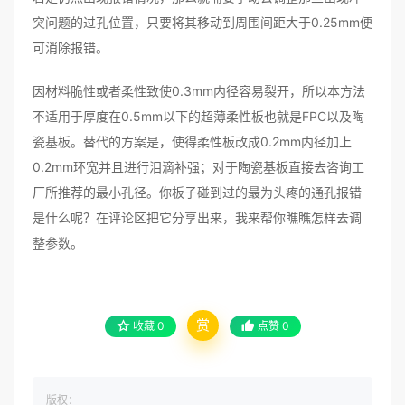
突问题的过孔位置，只要将其移动到周围间距大于0.25mm便
可消除报错。
因材料脆性或者柔性致使0.3mm内径容易裂开，所以本方法
不适用于厚度在0.5mm以下的超薄柔性板也就是FPC以及陶
瓷基板。替代的方案是，使得柔性板改成0.2mm内径加上
0.2mm环宽并且进行泪滴补强；对于陶瓷基板直接去咨询工
厂所推荐的最小孔径。你板子碰到过的最为头疼的通孔报错
是什么呢？在评论区把它分享出来，我来帮你瞧瞧怎样去调
整参数。
赏
收藏
0
点赞
0
版权：