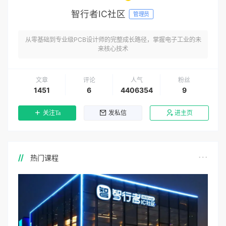
智行者IC社区
管理员
从零基础到专业级PCB设计师的完整成长路径，掌握电子工业的未
来核心技术
文章
评论
人气
粉丝
1451
6
4406354
9
关注Ta
发私信
进主页
热门课程