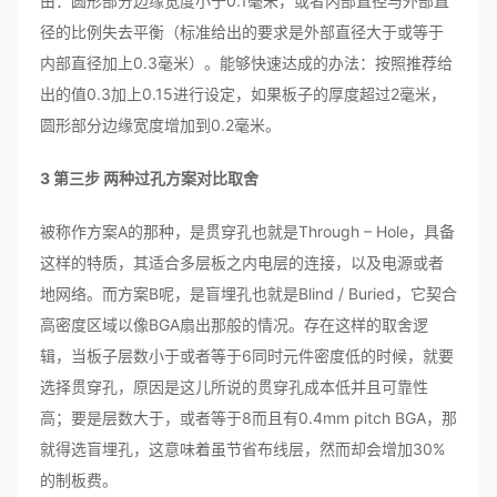
由：圆形部分边缘宽度小于0.1毫米，或者内部直径与外部直
径的比例失去平衡（标准给出的要求是外部直径大于或等于
内部直径加上0.3毫米）。能够快速达成的办法：按照推荐给
出的值0.3加上0.15进行设定，如果板子的厚度超过2毫米，
圆形部分边缘宽度增加到0.2毫米。
3 第三步 两种过孔方案对比取舍
被称作方案A的那种，是贯穿孔也就是Through – Hole，具备
这样的特质，其适合多层板之内电层的连接，以及电源或者
地网络。而方案B呢，是盲埋孔也就是Blind / Buried，它契合
高密度区域以像BGA扇出那般的情况。存在这样的取舍逻
辑，当板子层数小于或者等于6同时元件密度低的时候，就要
选择贯穿孔，原因是这儿所说的贯穿孔成本低并且可靠性
高；要是层数大于，或者等于8而且有0.4mm pitch BGA，那
就得选盲埋孔，这意味着虽节省布线层，然而却会增加30%
的制板费。