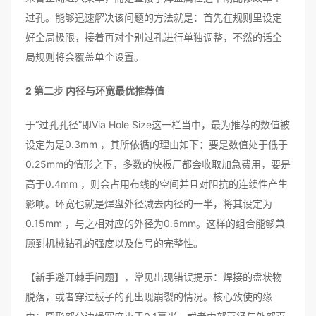
过孔。能够迅速解决该问题的方法就是：首先在规则里设定
好全局极限，接着再对个别过孔进行单独调整，不然的话全
局规则将会覆盖单个设置。
2 第二步 内径与环宽最优推荐值
于“过孔孔径”即Via Hole Size这一栏当中，最为推荐的数值被
设定为是0.3mm ，其所依循的理由如下：要是数值处于低于
0.25mm的情形之下，多数的快板厂都会收取加急费用，要是
高于0.4mm ，则会占用布线的空间并且对阻抗的连续性产生
影响。环宽也就是焊盘外径减去内径的一半，将其设定为
0.15mm ，与之相对应的外径为0.6mm。这样的组合能够兼
顾到机械钻孔的强度以及信号的完整性。
【新手避开棘手问题】，常见出现错误提示：焊接的盘状物
脱落，或者穿过板子的孔出现崩裂的情况。核心致使的缘