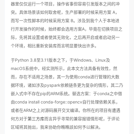
器里仅仅运行一个项目，操作省事但容易引发版本之间的冲
突。具体场景该如何取舍呢，生产部署的时候采用方案 A，
而写一次性脚本的时候采用方案 B。涉及到我个人于本地进
行开发操作的时候，始终都会选用方案A，毕竟在切换项目之
际，先将其设置或者使其无效化，之后再开启或者启动另一
个环境，相比重新安装库而言明显要快出许多。
于Python 3.8至3.11版本之下，于Windows、Linux及
macOS系统中，经实测所示，此本文方法具备有效性，然
而，存在不适用之场景，其一为使用conda进行管理的大数
据环境，诸如涉及pyspark依赖链条更为复杂的情形，其二乃
嵌入式中不存在pip的ARM系统。替选方案：于conda之中借
由conda install conda-forge::opencv自行处理依赖关系，
或者在ARM之上对源码展开交叉编译。你所在的项目有遭遇
何方对于
第三方库
而言异乎寻常的兼容报错情形呢，于评论
区域将其抛出，我来协助你瞧瞧該如何予以解决。