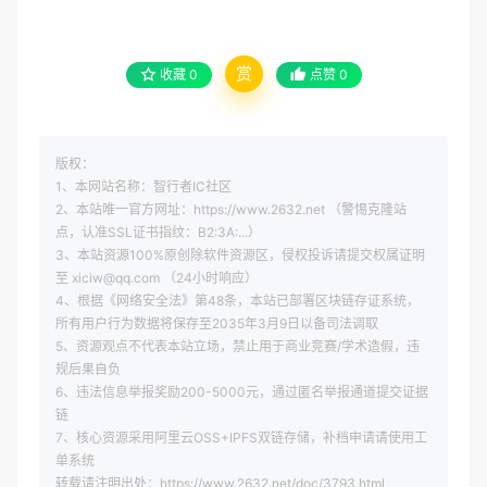
赏
收藏
0
点赞
0
版权：
1、本网站名称：智行者IC社区
2、本站唯一官方网址：https://www.2632.net （警惕克隆站
点，认准SSL证书指纹：B2:3A:...）
3、本站资源100%原创除软件资源区，侵权投诉请提交权属证明
至 xiciw@qq.com （24小时响应）
4、根据《网络安全法》第48条，本站已部署区块链存证系统，
所有用户行为数据将保存至2035年3月9日以备司法调取
5、资源观点不代表本站立场，禁止用于商业竞赛/学术造假，违
规后果自负
6、违法信息举报奖励200-5000元，通过匿名举报通道提交证据
链
7、核心资源采用阿里云OSS+IPFS双链存储，补档申请请使用工
单系统
转载请注明出处：https://www.2632.net/doc/3793.html