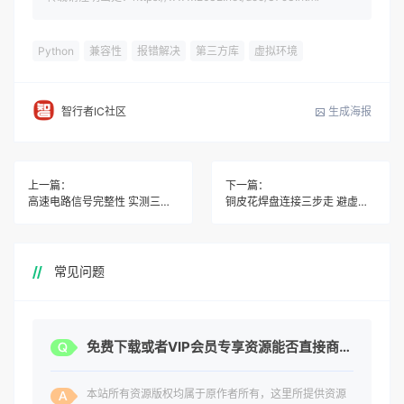
Python
兼容性
报错解决
第三方库
虚拟环境
生成海报
智行者IC社区
上一篇：
下一篇：
高速电路信号完整性 实测三步搞定反射与过冲
铜皮花焊盘连接三步走 避虚焊防散热不均
常见问题
免费下载或者VIP会员专享资源能否直接商用？
本站所有资源版权均属于原作者所有，这里所提供资源