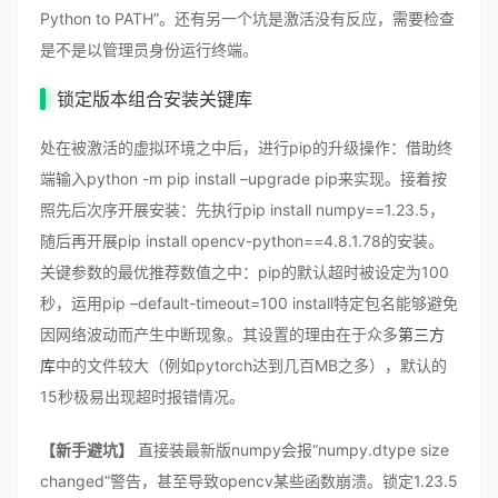
Python to PATH”。还有另一个坑是激活没有反应，需要检查
是不是以管理员身份运行终端。
锁定版本组合安装关键库
处在被激活的虚拟环境之中后，进行pip的升级操作：借助终
端输入python -m pip install –upgrade pip来实现。接着按
照先后次序开展安装：先执行pip install numpy==1.23.5，
随后再开展pip install opencv-python==4.8.1.78的安装。
关键参数的最优推荐数值之中：pip的默认超时被设定为100
秒，运用pip –default-timeout=100 install特定包名能够避免
因网络波动而产生中断现象。其设置的理由在于众多
第三方
库
中的文件较大（例如pytorch达到几百MB之多），默认的
15秒极易出现超时报错情况。
【新手避坑】
直接装最新版numpy会报“numpy.dtype size
changed”警告，甚至导致opencv某些函数崩溃。锁定1.23.5