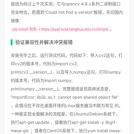
是因为经过上千次实测，它与opencv 4.8.x系列二进制接口
完全吻合。若遇到“Could not find a version”报错，先切国内
镜像：
。
pip install 包名 -i https://pypi.tuna.tsinghua.edu.cn/simple
验证
兼容性
并解决冲突报错
安装完毕之后，运行测试代码，代码如下：导入cv2这句，打
印cv2的版本号，代码为import cv2;
print(cv2.__version__)，以及导入numpy这句，打印numpy
的版本号，代码为import numpy;
print(numpy.__version__)。完整报错呈现高频状态是，
“ImportError: libGL.so.1: cannot open shared object file”
，此情况在不存在桌面环境的Linux服务器当中颇为常见 的。
一种能实现全面解决的流程是，在Ubuntu/Debian系统下，
执行apt-get update ，接着执行apt-get install -y libgl1-
mesa-glx ；或者在CentOS系统下，执行yum install mesa-