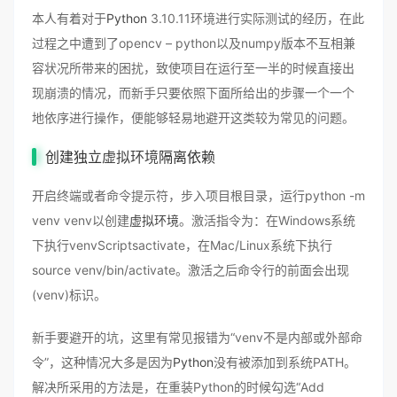
本人有着对于
Python
3.10.11环境进行实际测试的经历，在此
过程之中遭到了opencv – python以及numpy版本不互相兼
容状况所带来的困扰，致使项目在运行至一半的时候直接出
现崩溃的情况，而新手只要依照下面所给出的步骤一个一个
地依序进行操作，便能够轻易地避开这类较为常见的问题。
创建独立
虚拟环境
隔离依赖
开启终端或者命令提示符，步入项目根目录，运行python -m
venv venv以创建
虚拟环境
。激活指令为：在Windows系统
下执行venvScriptsactivate，在Mac/Linux系统下执行
source venv/bin/activate。激活之后命令行的前面会出现
(venv)标识。
新手要避开的坑，这里有常见报错为“venv不是内部或外部命
令”，这种情况大多是因为
Python
没有被添加到系统PATH。
解决所采用的方法是，在重装Python的时候勾选“Add