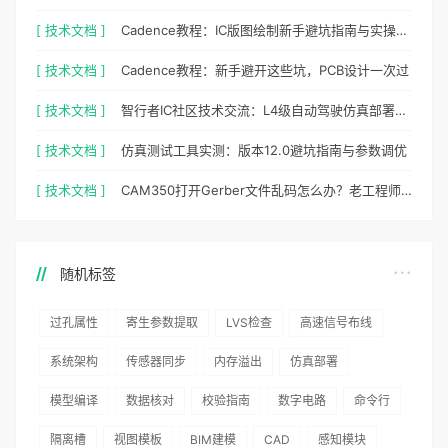
[ 技术文档 ]
Cadence教程：IC版图绘制新手避坑指南与实操细节
[ 技术文档 ]
Cadence教程：新手避开这些坑，PCB设计一次过
[ 技术文档 ]
智行者IC社区技术交流：L4级自动驾驶仿真部署实操指南
[ 技术文档 ]
仿真测试工具实测：版本12.0避坑指南与参数调优
[ 技术文档 ]
CAM350打开Gerber文件乱码怎么办？老工程师实测避坑指南
随机标签
过孔属性
寄生参数提取
LVS检查
高速信号布线
系统架构
传感器同步
内存溢出
仿真部署
模型编译
数据核对
校验指南
数字电路
命令行
隔离槽
视图模板
BIM建模
CAD
感知模块