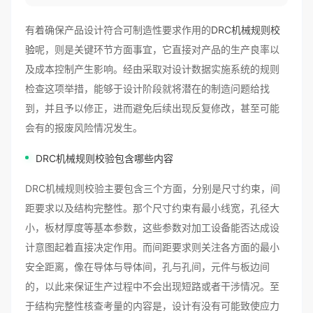
有着确保产品设计符合可制造性要求作用的
DRC机械规则校
验
呢，则是关键环节方面事宜，它直接对产品的生产良率以
及成本控制产生影响。经由采取对设计数据实施系统的规则
检查这项举措，能够于设计阶段就将潜在的制造问题给找
到，并且予以修正，进而避免后续出现反复修改，甚至可能
会有的报废风险情况发生。
DRC机械规则校验包含哪些内容
DRC机械规则校验主要包含三个方面，分别是尺寸约束，间
距要求以及结构完整性。那个尺寸约束有最小线宽，孔径大
小，板材厚度等基本参数，这些参数对加工设备能否达成设
计意图起着直接决定作用。而间距要求则关注各方面的最小
安全距离，像在导体与导体间，孔与孔间，元件与板边间
的，以此来保证生产过程中不会出现短路或者干涉情况。至
于结构完整性核查考量的内容是，设计有没有可能致使应力