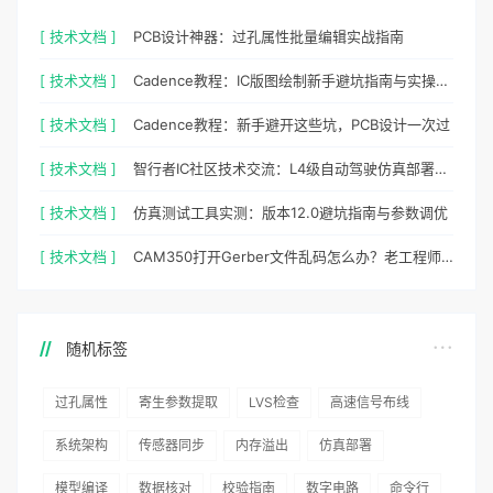
[ 技术文档 ]
PCB设计神器：过孔属性批量编辑实战指南
[ 技术文档 ]
Cadence教程：IC版图绘制新手避坑指南与实操细节
[ 技术文档 ]
Cadence教程：新手避开这些坑，PCB设计一次过
[ 技术文档 ]
智行者IC社区技术交流：L4级自动驾驶仿真部署实操指南
[ 技术文档 ]
仿真测试工具实测：版本12.0避坑指南与参数调优
[ 技术文档 ]
CAM350打开Gerber文件乱码怎么办？老工程师实测避坑指南
随机标签
过孔属性
寄生参数提取
LVS检查
高速信号布线
系统架构
传感器同步
内存溢出
仿真部署
模型编译
数据核对
校验指南
数字电路
命令行