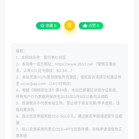
赏
收藏
0
点赞
0
版权：
1、本网站名称：智行者IC社区
2、本站唯一官方网址：https://www.2632.net （警惕克隆站
点，认准SSL证书指纹：B2:3A:...）
3、本站资源100%原创除软件资源区，侵权投诉请提交权属证明
至 xiciw@qq.com （24小时响应）
4、根据《网络安全法》第48条，本站已部署区块链存证系统，
所有用户行为数据将保存至2035年3月9日以备司法调取
5、资源观点不代表本站立场，禁止用于商业竞赛/学术造假，违
规后果自负
6、违法信息举报奖励200-5000元，通过匿名举报通道提交证据
链
7、核心资源采用阿里云OSS+IPFS双链存储，补档申请请使用工
单系统