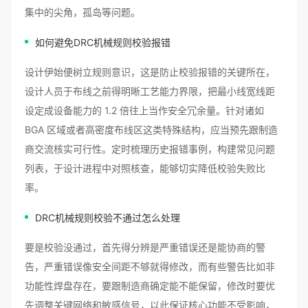
集中的尖角，孤岛等问题。
如何避免DRC机械规则校验报错
设计伊始便树立规则意识，这是防止校验报错的关键所在，
设计人员于布线之前得明晰工艺能力界限，把最小线宽线距
设定成设备能力的 1.2 倍往上当作安全冗余量。针对诸如
BGA 区域或者高密度布线区这类特殊结构，应当预先跟制造
商交流核实可行性。定时梳理历史报错事例，构建常见问题
列表，于设计进程中对照核查，能够切实降低校验失败比
率。
DRC机械规则校验不通过怎么处理
要是校验没通过，首先得分辨是严重错误还是能协商的警
告，严重错误像安全间距不够就得修改，而有些警告比如非
功能性焊盘存在，要跟制造商确定能不能保留，修改时要优
先调整关键网络和敏感信号，以此保证核心功能不受影响，