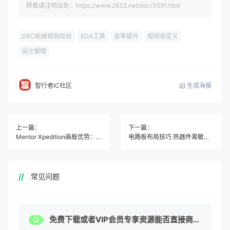
转载请注明出处：https://www.2632.net/doc/3091.html
DRC机械规则校验
EDA工具
良率提升
规则自定义
设计报错
生成海报
智行者IC社区
上一篇：
下一篇：
Mentor Xpedition画板优势：智能布线像画画，新手也能快速上手
电路板布局技巧 热器件离敏感器件多远才安全
常见问题
免费下载或者VIP会员专享资源能否直接商用？