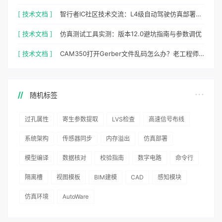
[ 技术文档 ]
智行者IC社区技术交流：L4级自动驾驶仿真部署实操指南
[ 技术文档 ]
仿真测试工具实测：版本12.0避坑指南与参数调优
[ 技术文档 ]
CAM350打开Gerber文件乱码怎么办？老工程师实测避坑指南
随机标签
过孔属性
寄生参数提取
LVS检查
高速信号布线
系统架构
传感器同步
内存溢出
仿真部署
模型编译
数据核对
校验指南
数字电路
命令行
隔离槽
视图模板
BIM建模
CAD
感知模块
仿真环境
AutoWare