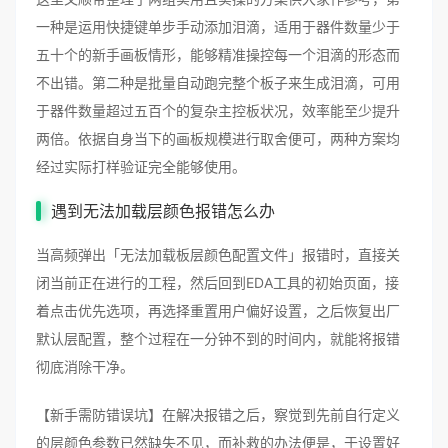
一种是运用快捷键单步手动添加泪滴，适用于器件数量少于
五十个的新手画板情形，能够精准操控每一个泪滴的形态而
不出错。第二种是批量自动跑完整个板子来生成泪滴，可用
于器件数量超过五百个的复杂主控板状况，效率能至少提升
两倍。依据自身当下的画板规模进行取舍便可，两种方案均
经过实际打样验证完全能够使用。
遇到无法加载层颜色报错怎么办
当高频弹出「无法加载板层颜色配置文件」报错时，直接关
闭当前正在进行的工程，然后回到EDA工具的初始页面，接
着点击优先选项，再选择重置用户偏好设置，之后恢复出厂
默认层配置，整个过程在一分钟不到的时间内，就能将报错
彻底消除干净。
【新手需防错误坑】在解决报错之后，察觉到先前自行定义
的层颜色参数已然缺失不见，而补救的办法便是，于设置好