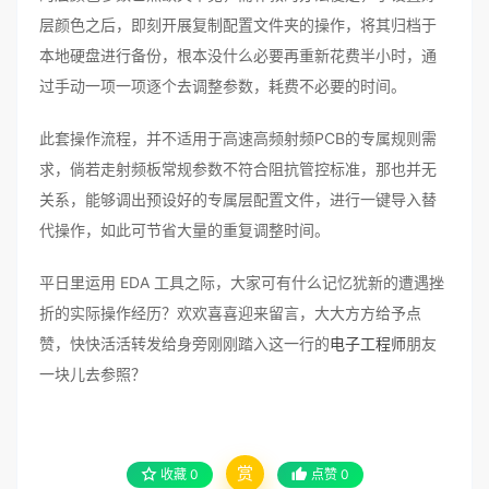
层颜色之后，即刻开展复制配置文件夹的操作，将其归档于
本地硬盘进行备份，根本没什么必要再重新花费半小时，通
过手动一项一项逐个去调整参数，耗费不必要的时间。
此套操作流程，并不适用于高速高频射频PCB的专属规则需
求，倘若走射频板常规参数不符合阻抗管控标准，那也并无
关系，能够调出预设好的专属层配置文件，进行一键导入替
代操作，如此可节省大量的重复调整时间。
平日里运用 EDA 工具之际，大家可有什么记忆犹新的遭遇挫
折的实际操作经历？欢欢喜喜迎来留言，大大方方给予点
赞，快快活活转发给身旁刚刚踏入这一行的
电子工程师
朋友
一块儿去参照？
赏
收藏
0
点赞
0