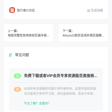
生成海报
智行者IC社区
上一篇：
下一篇：
地层完整性现场核验实操手册 新手跟着走规避测试返工
Altium22蛇形走线补偿实操教程 资深板工亲测避指南
常见问题
免费下载或者VIP会员专享资源能否直接商用？
本站所有资源版权均属于原作者所有，这里所提供资源
均只能用于参考学习用，请勿直接商用。若由于商用引
起版权纠纷，一切责任均由使用者承担。
不太了解？去提问！