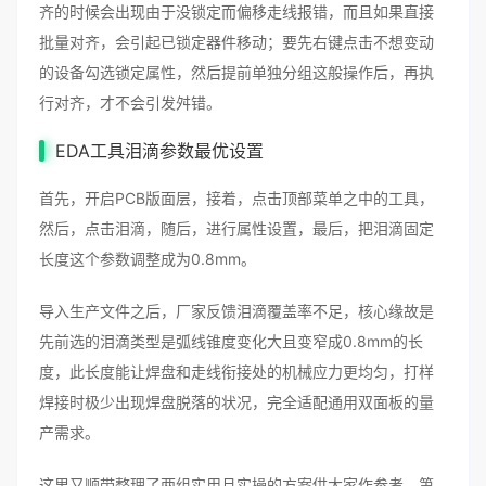
齐的时候会出现由于没锁定而偏移走线报错，而且如果直接
批量对齐，会引起已锁定器件移动；要先右键点击不想变动
的设备勾选锁定属性，然后提前单独分组这般操作后，再执
行对齐，才不会引发舛错。
EDA工具泪滴参数最优设置
首先，开启PCB版面层，接着，点击顶部菜单之中的工具，
然后，点击泪滴，随后，进行属性设置，最后，把泪滴固定
长度这个参数调整成为0.8mm。
导入生产文件之后，厂家反馈泪滴覆盖率不足，核心缘故是
先前选的泪滴类型是弧线锥度变化大且变窄成0.8mm的长
度，此长度能让焊盘和走线衔接处的机械应力更均匀，打样
焊接时极少出现焊盘脱落的状况，完全适配通用双面板的量
产需求。
这里又顺带整理了两组实用且实操的方案供大家作参考，第