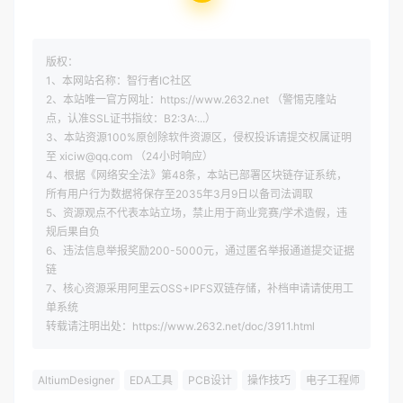
版权：
1、本网站名称：智行者IC社区
2、本站唯一官方网址：https://www.2632.net （警惕克隆站
点，认准SSL证书指纹：B2:3A:...）
3、本站资源100%原创除软件资源区，侵权投诉请提交权属证明
至 xiciw@qq.com （24小时响应）
4、根据《网络安全法》第48条，本站已部署区块链存证系统，
所有用户行为数据将保存至2035年3月9日以备司法调取
5、资源观点不代表本站立场，禁止用于商业竞赛/学术造假，违
规后果自负
6、违法信息举报奖励200-5000元，通过匿名举报通道提交证据
链
7、核心资源采用阿里云OSS+IPFS双链存储，补档申请请使用工
单系统
转载请注明出处：https://www.2632.net/doc/3911.html
AltiumDesigner
EDA工具
PCB设计
操作技巧
电子工程师