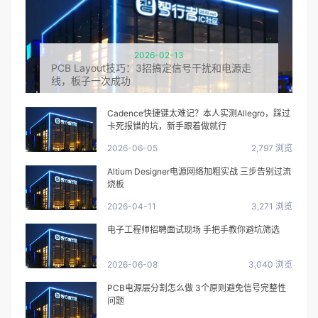
2026-02-13
PCB Layout技巧：3招搞定信号干扰和电源走
线，板子一次成功
Cadence快捷键太难记？本人实测Allegro，踩过
卡死报错的坑，新手跟着做就行
2026-06-05
2,797 浏览
Altium Designer电源网络加粗实战 三步告别过流
烧板
2026-04-11
3,271 浏览
电子工程师招聘面试现场 手把手教你避坑筛选
2026-06-08
3,040 浏览
PCB电源层分割怎么做 3个原则避免信号完整性
问题