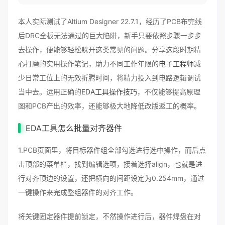
本人实际测试了Altium Designer 22.7.1，经历了PCB布完线
后DRC全板无法通过的巨大陷阱，新手只要依照步骤一步步
去操作，便能够轻松躲开这类常见的问题。分享这段时期精
心打磨的实用操作笔记，助力不同工作年限的
电子工程师
减
少日常工位上的无效折腾时间，将精力投入到电路逻辑调试
当中去。运用正确的
EDA工具
操作技巧
，不仅能够提高原理
图和PCB产出的效率，还能够极大地降低改版返工的概率。
EDA工具
怎么批量对齐器件
1.PCB页面里，将目标器件组全部勾选进行选中操作，而后点
击顶部的菜单栏，找到编辑选项，接着选择align，也就是进
行对齐顶边的设置，还把横向的间距设定为0.254mm，通过
一键操作来完成整组器件的对齐工作。
将关键固定器件提前锁定，不然操作进行后，器件焊盘在对