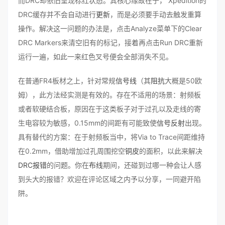
而DRC却依旧呈现标红状态。其核心缘故在于， Xpedition的
DRC缓存并不会自动进行
更新
，而是必须要手动去触发重算
操作。解决这一问题的办法是，点击Analyze菜单下的Clear
DRC Markers来清空旧有的标记，接着再点击Run DRC重新
运行一遍，如此一来红色叉号便会全部消失不见。
在普通FR4板材之上，针对常规
信号线
（其
阻抗
大概是50欧
姆），此方法经实测是有效的。存在不适用的场景：射频板
或者软硬结合板，原因在于这类板子对于过孔以及走线的寄
生电容较为敏感，0.15mm的间距有可能致使
信号反射
出现。
具有替代的方案：在于射频板当中，将Via to Trace间距维持
在0.2mm，借助增加过孔周围挖空
铜皮
的面积，以此来解决
DRC报错
的问题。你在
布线
期间，还碰到过哪一种会让人感
到头大的报错？欢迎在评论区域之内予以分享，一同避开陷
阱。