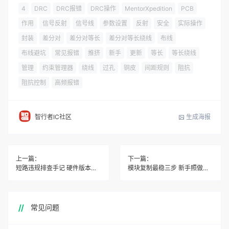
4
DRC
DRC报错
DRC操作
MentorXpedition
PCB
作用
信号反射
信号线
参数设置
反射
安全
实际操作
封装
差分对
差分对等长
差分对等长绕线
布线
布线避坑
常见报错
推挤
新手
更新
等长
等长绕线
管理
约束管理器
绕线
过孔
铜皮
间距规则
阻抗
阻抗控制
高频报错
生成海报
智行者IC社区
上一篇：
下一篇：
短路违规排查手记 硬件版本真坑
模块复制最稳三步 新手照做避开依赖报错
常见问题