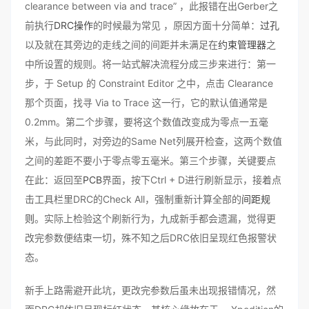
clearance between via and trace” ，此报错在出Gerber之
前执行
DRC操作
的时候最为常见 ，原因方面十分简单：
过孔
以及就在其旁边的走线之间的间距并未满足在
约束管理器
之
中所设置的规则。将一站式解决流程分成三步来进行：第一
步，于 Setup 的 Constraint Editor 之中，点击 Clearance
那个页面，找寻 Via to Trace 这一行，它的默认值通常是
0.2mm。第二个步骤，要将这个数值改变成为零点一五毫
米，与此同时，对旁边的Same Net列展开检查，这两个数值
之间的差距不要小于零点零五毫米。第三个步骤，关键要点
在此：返回至
PCB
界面，按下Ctrl + D进行刷新显示，接着点
击工具栏里DRC的Check All，强制重新计算全部的
间距规
则
。实际上检验这个刷新行为，九成新手都会遗漏，觉得更
改完参数便结束一切，殊不知之后DRC依旧呈现红色报警状
态。
新手上路需避开此坑，更改完参数后虽未出现报错情况，然