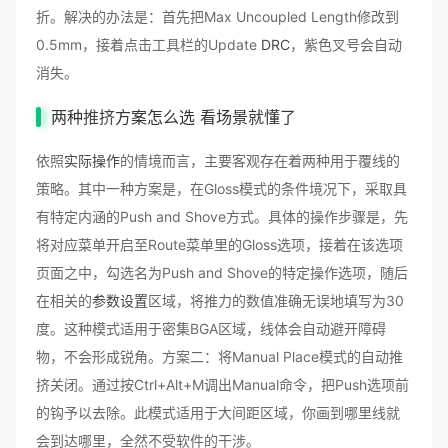
折。解决的办法是：首先把Max Uncoupled Length修改到
0.5mm，接着点击工具栏的Update
DRC
，紫色叉号会自动
消失。
两种
推挤
方案怎么选 看场景就懂了
依照
实际操作
的情境而言，主要客观存在着两种用于覆线的
策略。其中一种方案是，在Gloss模式的条件境况下，采取具
有特定内涵的Push and Shove方式。具体的操作步骤是，先
将对应菜单开启至Route菜单里的Gloss选项，接着在该选项
页面之中，勾选名为Push and Shove的特定操作选项，随后
在相关的
参数设置
区域，将推力的数值准确无误地填写为30
度。这种模式适用于密集BGA区域，线体会自动避开障碍
物，不会形成锐角。方案二：将Manual Place模式的自动推
挤关闭。通过按Ctrl+Alt+M调出Manual命令，把Push选项前
的钩予以去除。此模式适用于大间距区域，你画到哪里线就
会到达哪里，全然不受软件的干涉。