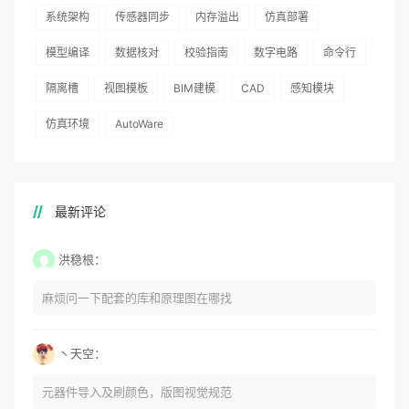
系统架构
传感器同步
内存溢出
仿真部署
模型编译
数据核对
校验指南
数字电路
命令行
隔离槽
视图模板
BIM建模
CAD
感知模块
仿真环境
AutoWare
最新评论
洪稳根：
麻烦问一下配套的库和原理图在哪找
丶天空：
元器件导入及刷颜色，版图视觉规范