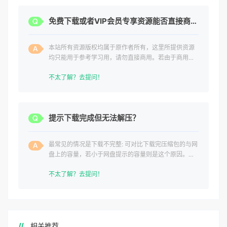
免费下载或者VIP会员专享资源能否直接商用？
本站所有资源版权均属于原作者所有，这里所提供资源
均只能用于参考学习用，请勿直接商用。若由于商用引
起版权纠纷，一切责任均由使用者承担。
不太了解？去提问！
提示下载完成但无法解压？
最常见的情况是下载不完整: 可对比下载完压缩包的与网
盘上的容量，若小于网盘提示的容量则是这个原因。这
是浏览器下载的bug
不太了解？去提问！
相关推荐