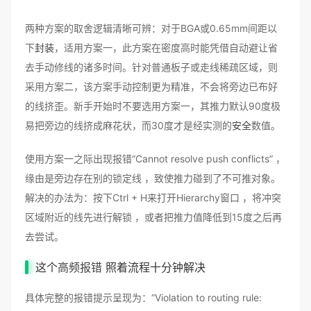
两种方案的取舍逻辑清晰可辨：对于BGA或0.65mm间距以
下
封装
，适用方案一，此方案在密度高时能凭借自动避让省
去手动修线的诸多时间。针对普通板子或走线稀疏区域，则
采用方案二，该方案手动控制更为精准，不会将旁边已布好
的线挤歪。新手开始时不要选用方案一，其推力默认90度极
易把旁边的线挤成麻花状，而30度才是经实测的
安全
数值。
使用方案一之际出现报错“Cannot resolve push conflicts” ，
缘由是旁边存在别的锁定线 ，致使推力碰到了不可推对象。
解决的办法为：按下Ctrl + H来打开Hierarchy窗口 ，将冲突
区域附近的线先进行解锁 ，或者把推力值降低到15度之后再
去尝试。
这个
高频报错
照着流程十分钟解决
具体完整的报错提示呈现为：“Violation to routing rule: