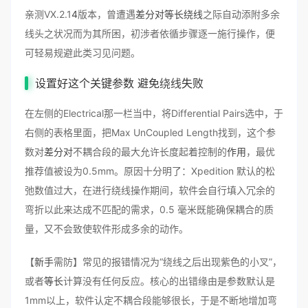
亲测VX.2.1
4
版本，曾遭遇
差分对等长绕线
之际自动添附多余
线头之状况而为其所困，初涉者依循步骤逐一施行操作，便
可轻易规避此类习见问题。
设置好这个关键参数 避免
绕线
失败
在左侧的Electrical那一栏当中，将Differential Pairs选中，于
右侧的表格里面，把Max UnCoupled Length找到，这个参
数对
差分对
不耦合段的最大允许长度起着控制的
作用
，最优
推荐值被设为0.5mm。原因十分明了：Xpedition 默认的松
弛数值过大，在进行绕线操作期间，软件会自行填入冗余的
弯折以此来达成不匹配的需求，0.5 毫米既能确保耦合的质
量，又不会致使软件形成多余的动作。
【
新手
需防】常见的报错情况为“绕线之后出现紫色的小叉”，
或者
等长
计算没有任何反应。核心的出错缘由是参数默认是
1mm以上，软件认定不耦合段能够很长，于是不断地增加弯