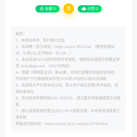
赏
收藏
0
点赞
0
版权：
1、本网站名称：智行者IC社区
2、本站唯一官方网址：https://www.2632.net （警惕克隆站
点，认准SSL证书指纹：B2:3A:...）
3、本站资源100%原创除软件资源区，侵权投诉请提交权属证明
至 xiciw@qq.com （24小时响应）
4、根据《网络安全法》第48条，本站已部署区块链存证系统，
所有用户行为数据将保存至2035年3月9日以备司法调取
5、资源观点不代表本站立场，禁止用于商业竞赛/学术造假，违
规后果自负
6、违法信息举报奖励200-5000元，通过匿名举报通道提交证据
链
7、核心资源采用阿里云OSS+IPFS双链存储，补档申请请使用工
单系统
转载请注明出处：https://www.2632.net/doc/3729.html