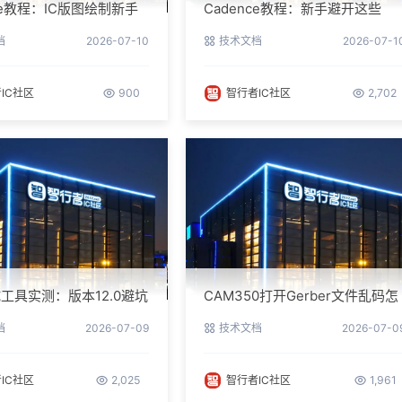
nce教程：IC版图绘制新手
Cadence教程：新手避开这些
南与实操细节
坑，PCB设计一次过
档
2026-07-10
技术文档
2026-07-1
IC社区
900
智行者IC社区
2,702
工具实测：版本12.0避坑
CAM350打开Gerber文件乱码怎
参数调优
么办？老工程师实测避坑指南
档
2026-07-09
技术文档
2026-07-0
IC社区
2,025
智行者IC社区
1,961