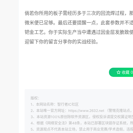
倘若你所用的板子需经历多于三次的回流焊过程，那么
微米便已足够。最后还要提醒一点，此套参数并不适
钯金工艺。你于实际生产当中遭遇过因金层发脆致使
迎留下你的留言分享你的实战经验。
收藏
0
版权：
1、本网站名称：智行者IC社区
2、本站唯一官方网址：https://www.2632.net （警惕克隆站点，
3、本站资源100%原创除软件资源区，侵权投诉请提交权属证明至 xi
4、根据《网络安全法》第48条，本站已部署区块链存证系统，所
5、资源观点不代表本站立场，禁止用于商业竞赛/学术造假，违