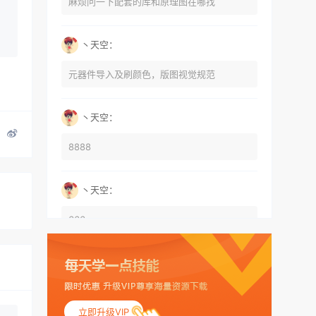
麻烦问一下配套的库和原理图在哪找
丶天空：
元器件导入及刷颜色，版图视觉规范
丶天空：
8888
丶天空：
666
丶天空：
555
立即升级VIP