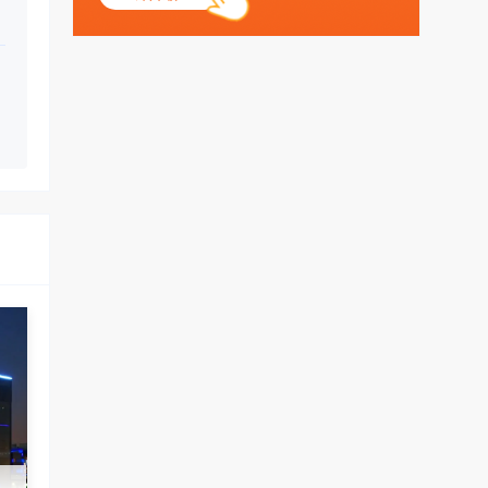
丶天空：
测试