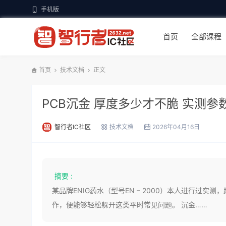
手机版
首页
全部课程
首页
技术文档
正文
PCB沉金 厚度多少才不脆 实测
智行者IC社区
技术文档
2026年04月16日
摘要 :
某品牌ENIG药水（型号EN – 2000）本人进行过
作，便能够轻松躲开这类平时常见问题。 沉金……