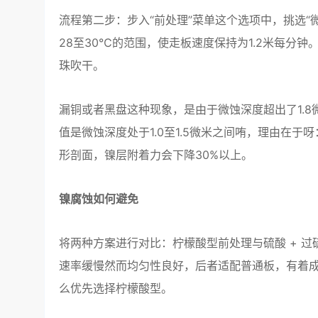
流程第二步：步入“前处理”菜单这个选项中，挑选“
28至30℃的范围，使走板速度保持为1.2米每分
珠吹干。
漏铜或者黑盘这种现象，是由于微蚀深度超出了1.
值是微蚀深度处于1.0至1.5微米之间哊，理由在
形剖面，镍层附着力会下降30%以上。
镍腐蚀如何避免
将两种方案进行对比：柠檬酸型前处理与硫酸 + 过硫
速率缓慢然而均匀性良好，后者适配普通板，有着成
么优先选择柠檬酸型。