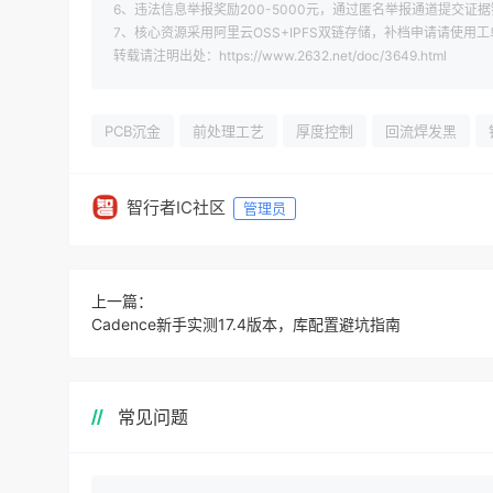
6、违法信息举报奖励200-5000元，通过匿名举报通道提交证据
7、核心资源采用阿里云OSS+IPFS双链存储，补档申请请使用
转载请注明出处：https://www.2632.net/doc/3649.html
PCB沉金
前处理工艺
厚度控制
回流焊发黑
智行者IC社区
管理员
上一篇：
Cadence新手实测17.4版本，库配置避坑指南
常见问题