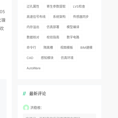
过孔属性
寄生参数提取
LVS检查
05
高速信号布线
系统架构
传感器同步
化镍
内存溢出
仿真部署
模型编译
欢
数据核对
校验指南
数字电路
命令行
隔离槽
视图模板
BIM建模
CAD
感知模块
仿真环境
AutoWare
最新评论
洪稳根：