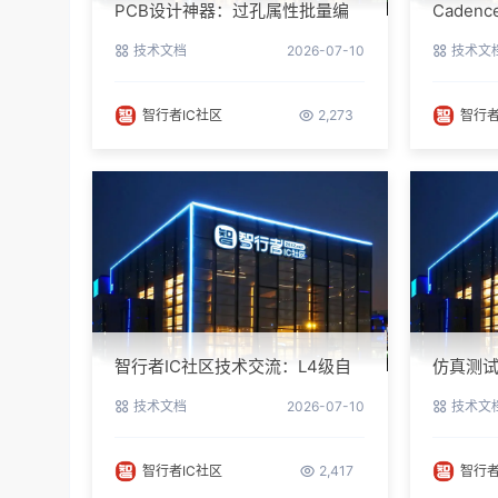
PCB设计神器：过孔属性批量编
Cade
辑实战指南
避坑指
技术文档
2026-07-10
技术文
智行者IC社区
2,273
智行者
智行者IC社区技术交流：L4级自
仿真测试
动驾驶仿真部署实操指南
指南与
技术文档
2026-07-10
技术文
智行者IC社区
2,417
智行者