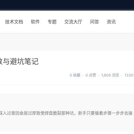
技术文档
软件
专题
交流大厅
问答
资讯
参数与避坑笔记
0 收藏
0 点赞
1,906 浏览
133
实测，踩入过曾因金层过厚致使焊盘脆裂那种坑，新手只要循着步骤一步步去操