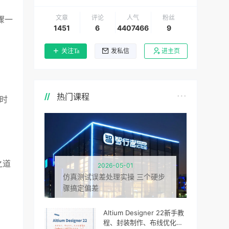
文章
评论
人气
粉丝
骤一
1451
6
4407466
9
关注Ta
发私信
进主页
热门课程
泡时
之道
2026-05-01
仿真测试误差处理实操 三个硬步
骤搞定偏差
Altium Designer 22新手教
程、封装制作、布线优化、