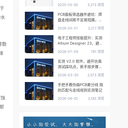
从项目搭建到Gerber输出的
2025-05-26
3,213 浏览
PCB实战指南
控于
PCB面板筛选器件避坑：焊
的水
盘走线间距不足易短路，新
手必看
2026-05-31
2,217 浏览
电子工程师技能提升：实测
Altium Designer 23，避开
荐数
这3个坑快速上手
2026-07-09
781 浏览
梯
实测 V2.0 软件，避开仿真
测试踩坑点，新手按步骤操
作轻松上手
2026-03-30
2,573 浏览
手把手教你画PCB差分线 阻
抗匹配与走线规则实测笔记
腐蚀
2026-06-25
2,183 浏览
那