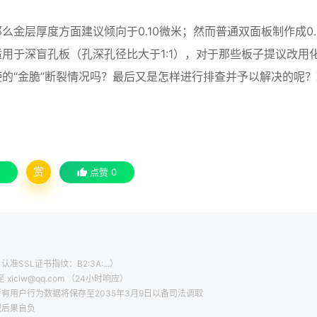
金层厚度方面建议倾向于0.10微米；然而普通双面板制作成0.
用于深盲孔板（孔深孔径比大于1:1），对于那些板子提议改用
的“金脆”断裂情况吗？最后又是怎样进行排查并予以解决的呢？
赏
点赞
0
认准SSL证书指纹：B2:3A:...）
ciw@qq.com （24小时响应）
有用户行为数据将保存至2035年3月9日以备司法调取
规后果自负