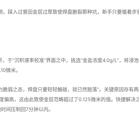
行过实测，踩入过曾因金层过厚致使焊盘脆裂那种坑，新手只要循着步
开，于“沉积速率校准”界面之中，挑选“金盐浓度4.0g/L”，将浸
.10微米。
为脆弱之态，焊盘只要轻轻触碰，就已然脱落”。关键原因存有两
偏高，这由此致使金层范畴超过了0.125微米的值。快捷解决
时间压制回7分钟以内。