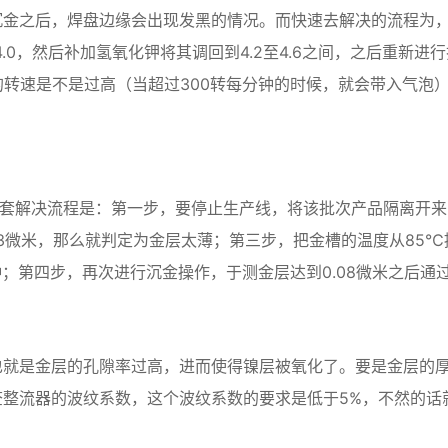
沉金之后，焊盘边缘会出现发黑的情况。而快速去解决的流程为
0，然后补加氢氧化钾将其调回到4.2至4.6之间，之后重新进行
的转速是不是过高（当超过300转每分钟的时候，就会带入气泡
一套解决流程是：第一步，要停止生产线，将该批次产品隔离开来
03微米，那么就判定为金层太薄；第三步，把金槽的温度从85℃
钟；第四步，再次进行沉金操作，于测金层达到0.08微米之后通
也就是金层的孔隙率过高，进而使得镍层被氧化了。要是金层的
整流器的波纹系数，这个波纹系数的要求是低于5%，不然的话