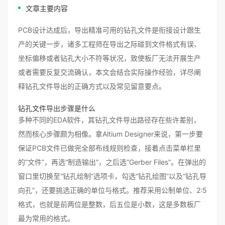
文章主要内容
PCB设计达成后，导出精准可用的钻孔文件是衔接设计跟生
产的关键一步，诸多工程师在导出之际碰到文件格式有误、
坐标偏移或者钻孔大小不符等状况，致使板厂无法开展生产
或者需要反复交流确认，本文会结合实际操作经验，详尽阐
释钻孔文件导出的正确方式以及常见留意要点。
钻孔文件
导出步骤
是什么
多种不同的EDA软件，其钻孔文件导出路径存在些许差别，
然而核心步骤颇为相像。拿Altium Designer来说，第一步要
保证PCB文件已做完全部布线规则检查，接着点击菜单栏里
的“文件”，再选“制造输出”，之后选“Gerber Files”。在弹出的
窗口里切换至“钻孔绘制”选项卡，勾选“钻孔绘图”以及“钻孔导
向孔”，还要挑选正确的单位与格式。推荐采用公制单位、2:5
格式，也就是前两位是整数，后五位是小数，这是多数板厂
最为常用的格式。