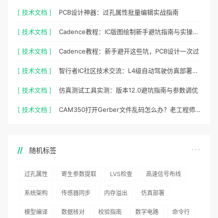
[ 技术文档 ]
PCB设计神器：过孔属性批量编辑实战指南
[ 技术文档 ]
Cadence教程：IC版图绘制新手避坑指南与实操细节
[ 技术文档 ]
Cadence教程：新手避开这些坑，PCB设计一次过
[ 技术文档 ]
智行者IC社区技术交流：L4级自动驾驶仿真部署实操指南
[ 技术文档 ]
仿真测试工具实测：版本12.0避坑指南与参数调优
[ 技术文档 ]
CAM350打开Gerber文件乱码怎么办？老工程师实测避坑指南
随机标签
过孔属性
寄生参数提取
LVS检查
高速信号布线
系统架构
传感器同步
内存溢出
仿真部署
模型编译
数据核对
校验指南
数字电路
命令行