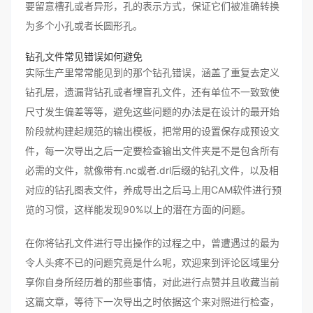
要留意槽孔或者异形，孔的表示方式，保证它们被准确转换
为多个小孔或者长圆形孔。
钻孔文件常见错误如何避免
实际生产里常常能见到的那个钻孔错误，涵盖了重复去定义
钻孔层，遗漏背钻孔或者埋盲孔文件，还有单位不一致致使
尺寸发生偏差等等，避免这些问题的办法是在设计的最开始
阶段就构建起规范的输出模板，把常用的设置保存成预设文
件，每一次导出之后一定要检查输出文件夹是不是包含所有
必需的文件，就像带有.nc或者.drl后缀的钻孔文件，以及相
对应的钻孔图表文件，养成导出之后马上用CAM软件进行预
览的习惯，这样能发现90%以上的潜在方面的问题。
在你将钻孔文件进行导出操作的过程之中，曾遭遇过的最为
令人头疼不已的问题究竟是什么呢，欢迎来到评论区域里分
享你自身所经历着的那些事情，对此进行点赞并且收藏当前
这篇文章，等待下一次导出之时依据这个来对照进行检查，