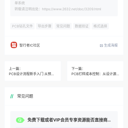
单系统
转载请注明出处：https://www.2632.net/doc/3209.html
PCB钻孔文件
导出步骤
常见问题
数据验证
格式选择
生成海报
智行者IC社区
上一篇：
下一篇：
PCB设计流程新手入门 从预布局到散热处理的完整步骤
PCB打样成本控制：从设计源头降本，省钱关键在这几点
常见问题
免费下载或者VIP会员专享资源能否直接商用？