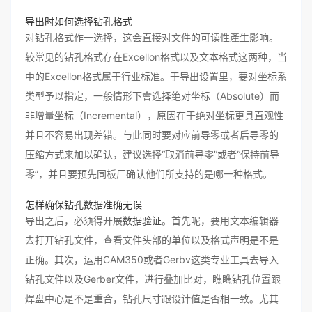
导出时如何选择钻孔格式
对钻孔格式作一选择，这会直接对文件的可读性產生影响。
较常见的钻孔格式存在Excellon格式以及文本格式这两种，当
中的Excellon格式属于行业标准。于导出设置里，要对坐标系
类型予以指定，一般情形下會选择绝对坐标（Absolute）而
非增量坐标（Incremental），原因在于绝对坐标更具直观性
并且不容易出现差错。与此同时要对应前导零或者后导零的
压缩方式来加以确认，建议选择“取消前导零”或者“保持前导
零”，并且要预先同板厂确认他们所支持的是哪一种格式。
怎样确保钻孔数据准确无误
导出之后，必须得开展
数据验证
。首先呢，要用文本编辑器
去打开钻孔文件，查看文件头部的单位以及格式声明是不是
正确。其次，运用CAM350或者Gerbv这类专业工具去导入
钻孔文件以及Gerber文件，进行叠加比对，瞧瞧钻孔位置跟
焊盘中心是不是重合，钻孔尺寸跟设计值是否相一致。尤其