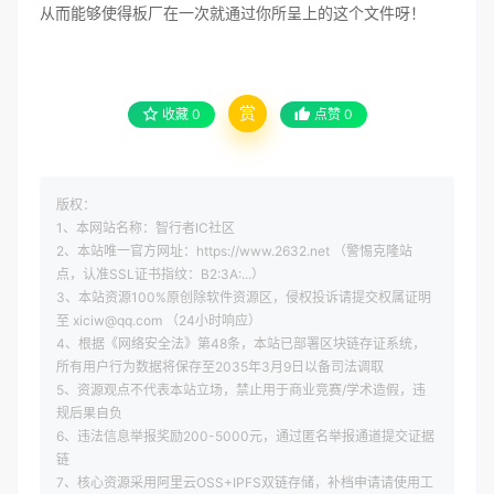
从而能够使得板厂在一次就通过你所呈上的这个文件呀！
赏
收藏
0
点赞
0
版权：
1、本网站名称：智行者IC社区
2、本站唯一官方网址：https://www.2632.net （警惕克隆站
点，认准SSL证书指纹：B2:3A:...）
3、本站资源100%原创除软件资源区，侵权投诉请提交权属证明
至 xiciw@qq.com （24小时响应）
4、根据《网络安全法》第48条，本站已部署区块链存证系统，
所有用户行为数据将保存至2035年3月9日以备司法调取
5、资源观点不代表本站立场，禁止用于商业竞赛/学术造假，违
规后果自负
6、违法信息举报奖励200-5000元，通过匿名举报通道提交证据
链
7、核心资源采用阿里云OSS+IPFS双链存储，补档申请请使用工