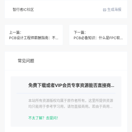
智行者IC社区
生成海报
上一篇：
下一篇：
PCB设计工程师薪酬指南：不同经验与地域的薪资区间
PCB必备知识：什么是FPC软板和软硬结合板
常见问题
免费下载或者VIP会员专享资源能否直接商用？
本站所有资源版权均属于原作者所有，这里所提供资源
均只能用于参考学习用，请勿直接商用。若由于商用引
起版权纠纷，一切责任均由使用者承担。
不太了解？去提问！