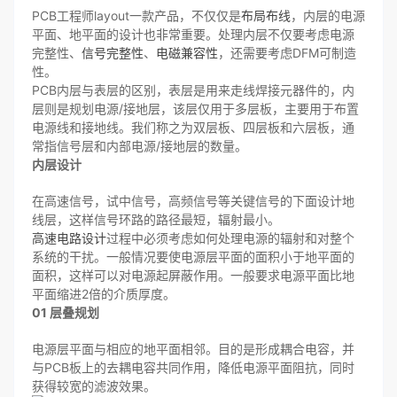
PCB工程师layout一款产品，不仅仅是
布局布线
，内层的电源
平面、地平面的设计也非常重要。处理内层不仅要考虑电源
完整性、
信号完整性
、
电磁兼容性
，还需要考虑DFM可制造
性。
PCB内层与表层的区别，表层是用来走线焊接元器件的，内
层则是规划电源/接地层，该层仅用于多层板，主要用于布置
电源线和接地线。我们称之为双层板、四层板和六层板，通
常指信号层和内部电源/接地层的数量。
内层设计
在高速信号，试中信号，高频信号等关键信号的下面设计地
线层，这样信号环路的路径最短，辐射最小。
高速电路设计
过程中必须考虑如何处理电源的辐射和对整个
系统的干扰。一般情况要使电源层平面的面积小于地平面的
面积，这样可以对电源起屏蔽作用。一般要求电源平面比地
平面缩进2倍的介质厚度。
01 层叠规划
电源层平面与相应的地平面相邻。目的是形成耦合电容，并
与PCB板上的去耦电容共同作用，降低电源平面阻抗，同时
获得较宽的滤波效果。