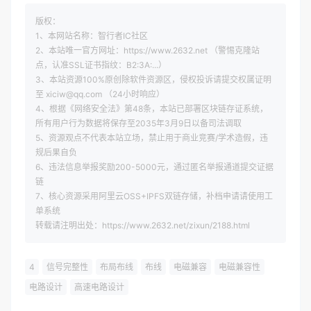
版权：
1、本网站名称：智行者IC社区
2、本站唯一官方网址：https://www.2632.net （警惕克隆站
点，认准SSL证书指纹：B2:3A:...）
3、本站资源100%原创除软件资源区，侵权投诉请提交权属证明
至 xiciw@qq.com （24小时响应）
4、根据《网络安全法》第48条，本站已部署区块链存证系统，
所有用户行为数据将保存至2035年3月9日以备司法调取
5、资源观点不代表本站立场，禁止用于商业竞赛/学术造假，违
规后果自负
6、违法信息举报奖励200-5000元，通过匿名举报通道提交证据
链
7、核心资源采用阿里云OSS+IPFS双链存储，补档申请请使用工
单系统
转载请注明出处：https://www.2632.net/zixun/2188.html
4
信号完整性
布局布线
布线
电磁兼容
电磁兼容性
电路设计
高速电路设计