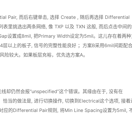
al Pair, 而后右键单击, 选择 Create , 随后再选择 Differential
d 列表里挑选出两条网络, 像 TXP 以及 TXN 这般, 而后点击中间
Gap设置成8mil, 把Primary Width设定为5mil。这儿存在着两
适合4层以上的板子, 信号的完整性能良好 ；方案B采用6mil间距配
串扰的风险较大。如果板层充裕，优先选方案A。
仍然会报“unspecified”这个错误。其缘由在于, 没有在
的设置。恰当的做法是, 进行切换操作, 切换到Electrical这个选项, 接
Differential Pair规则, 将Min Line Spacing设置为5mil,