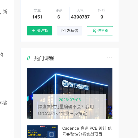
文章
评论
人气
粉丝
 新
1451
6
4398787
9
关注Ta
发私信
进主页
的
热门课程
2026-07-06
有挑
焊盘属性批量编辑不会？我用
OrCAD 17.4实测三步搞定
Cadence 高速 PCB 设计 信
号完整性分析实战项目