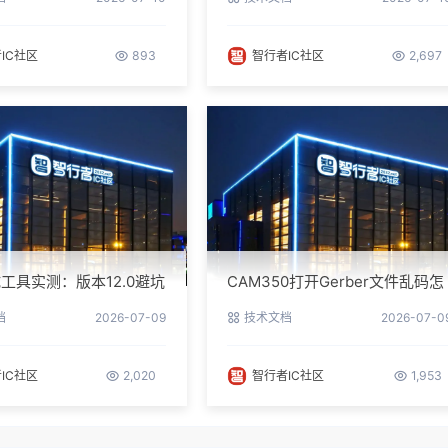
IC社区
893
智行者IC社区
2,697
工具实测：版本12.0避坑
CAM350打开Gerber文件乱码怎
参数调优
么办？老工程师实测避坑指南
档
2026-07-09
技术文档
2026-07-0
IC社区
2,020
智行者IC社区
1,953