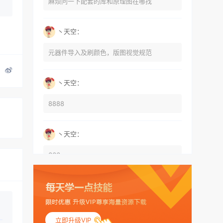
麻烦问一下配套的库和原理图在哪找
丶天空：
元器件导入及刷颜色，版图视觉规范
丶天空：
8888
丶天空：
666
丶天空：
555
立即升级VIP