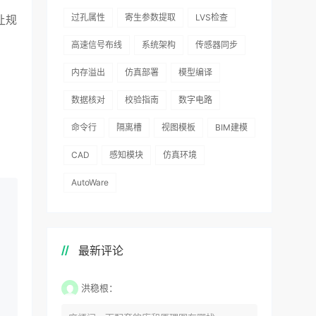
过孔属性
寄生参数提取
LVS检查
让规
高速信号布线
系统架构
传感器同步
内存溢出
仿真部署
模型编译
数据核对
校验指南
数字电路
命令行
隔离槽
视图模板
BIM建模
CAD
感知模块
仿真环境
AutoWare
最新评论
洪稳根：