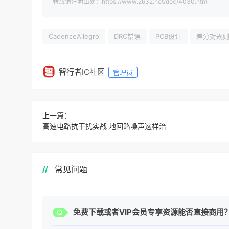
转载请注明出处：https://www.2632.net/doc/4030.html
CadenceAllegro
DRC错误
PCB设计
差分对规
智行者IC社区
管理员
上一篇：
高速电路抗干扰实战 地回路噪声这样治
常见问题
免费下载或者VIP会员专享资源能否直接商用