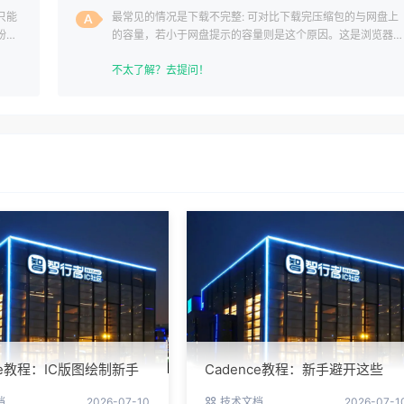
只能
最常见的情况是下载不完整: 可对比下载完压缩包的与网盘上
纷，
的容量，若小于网盘提示的容量则是这个原因。这是浏览器下
载的bug
不太了解？去提问！
nce教程：IC版图绘制新手
Cadence教程：新手避开这些
南与实操细节
坑，PCB设计一次过
档
2026-07-10
技术文档
2026-07-1