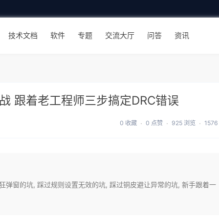
技术文档
软件
专题
交流大厅
问答
资讯
计避坑实战 跟着老工程师三步搞定DRC错误
0 收藏
0 点赞
925 浏览
157
RC报错疯狂弹窗的坑, 踩过规则设置无效的坑, 踩过铜皮避让异常的坑, 新手跟着一