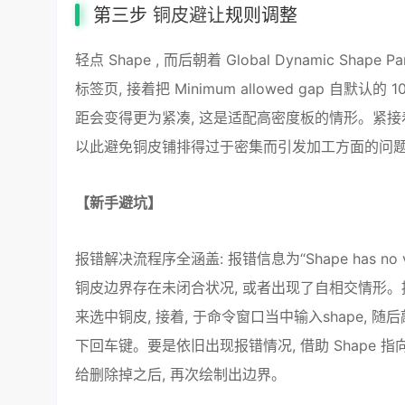
第三步
铜皮避让
规则调整
轻点 Shape , 而后朝着 Global Dynamic Shape
标签页, 接着把 Minimum allowed gap 自默
距会变得更为紧凑, 这是适配高密度板的情形。紧接着, 于Sha
以此避免铜皮铺排得过于密集而引发加工方面的问
【新手避坑】
报错解决流程序全涵盖: 报错信息为“Shape has no verti
铜皮边界存在未闭合状况, 或者出现了自相交情形。提供一站式
来选中铜皮, 接着, 于命令窗口当中输入shape, 随
下回车键。要是依旧出现报错情况, 借助 Shape 指向 
给删除掉之后, 再次绘制出边界。