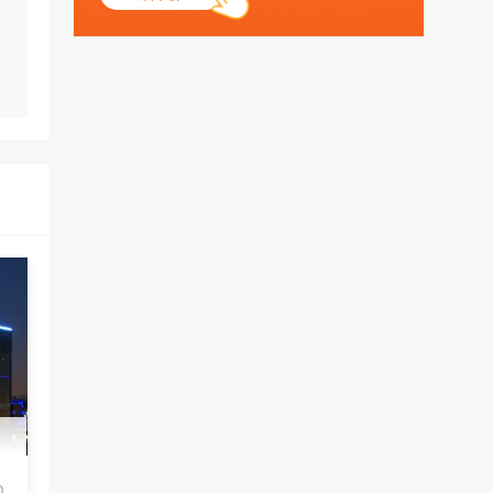
丶天空：
测试
0