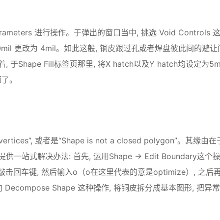
 Parameters 进行操作。于弹出的窗口当中, 挑选 Void Controls 
认的 10mil 更改为 4mil。如此这般, 铜皮跟过孔或者焊盘彼此间的避让
pe Fill标签页那里, 将X hatch以及Y hatch均设定为5mi
题了。
ces”, 或者是“Shape is not a closed polygon”。其缘由在
解决办法: 首先, 运用Shape → Edit Boundary这个
后敲击回车键, 然后输入o（o在这里代表的意是optimize）, 之后
Decompose Shape 这种操作, 将铜皮拆分成基本图形, 把异