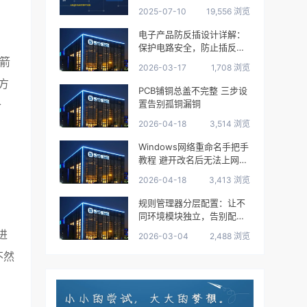
2025-07-10
19,556 浏览
电子产品防反插设计详解：
保护电路安全，防止插反烧
的箭
毁设备
2026-03-17
1,708 浏览
种方
PCB铺铜总盖不完整 三步设
置告别孤铜漏铜
合
2026-04-18
3,514 浏览
Windows网络重命名手把手
教程 避开改名后无法上网的
坑
2026-04-18
3,413 浏览
规则管理器分层配置：让不
同环境模块独立，告别配置
混乱
着进
2026-03-04
2,488 浏览
 不然