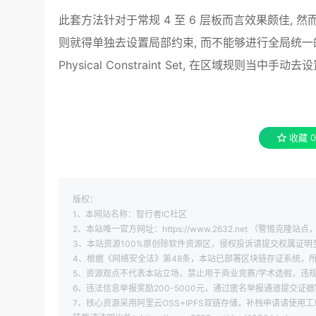
此套方法针对于常规 4 至 6 层板而言效果颇佳, 
则就得单独去设置局部约束, 而不能够进行全局统
Physical Constraint Set, 在区域规则当中
收藏
0
版权：
1、本网站名称：智行者IC社区
2、本站唯一官方网址：https://www.2632.net （警惕克隆站点，
3、本站资源100%原创除软件资源区，侵权投诉请提交权属证明至 xi
4、根据《网络安全法》第48条，本站已部署区块链存证系统，所
5、资源观点不代表本站立场，禁止用于商业竞赛/学术造假，违
6、违法信息举报奖励200-5000元，通过匿名举报通道提交证据
7、核心资源采用阿里云OSS+IPFS双链存储，补档申请请使用