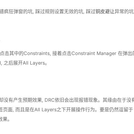
过DRC报错疯狂弹窗的坑, 踩过规则设置无效的坑, 踩过
铜皮避让
异常的坑,
距
再点击其中的Constraints, 接着点击Constraint Manager 在弹出
之后展开All Layers。
却没有产生预期效果, DRC依旧会出现报错现象。其缘由在于没
签页面, 而且是在All Layers之下开展操作行为。要是仍然逗留于
生效果。