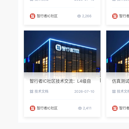
智行者IC社区
2,266
智行者
智行者IC社区技术交流：L4级自
仿真测试
动驾驶仿真部署实操指南
指南与
技术文档
2026-07-10
技术文
智行者IC社区
2,411
智行者