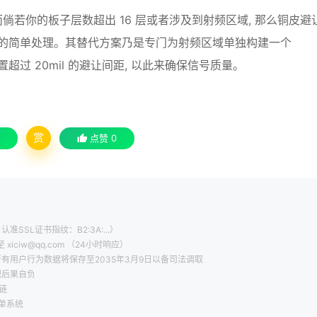
然而倘若你的板子层数超出 16 层或者涉及到射频区域, 那么铜皮避
一的简单处理。其替代方案乃是专门为射频区域单独构建一个
手动去设置超过 20mil 的避让间距, 以此来确保信号质量。
赏
点赞
0
认准SSL证书指纹：B2:3A:...）
ciw@qq.com （24小时响应）
有用户行为数据将保存至2035年3月9日以备司法调取
规后果自负
链
工单系统