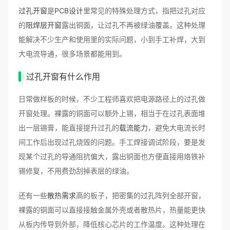
过孔开窗
是
PCB设计
里常见的特殊处理方式，指把过孔对应
的
阻焊层开窗
露出铜面，让过孔不再被绿油覆盖。这种处理
能解决不少生产和使用里的实际问题，小到手工补焊，大到
大电流导通，很多场景都能用到。
过孔开窗有什么作用
日常做样板的时候，不少工程师喜欢把电源路径上的过孔做
开窗处理。裸露的铜面可以额外上锡，相当于在过孔表面堆
出一层锡膏，能直接提升过孔的
载流能力
，避免大电流长时
间工作后出现过孔烧毁的问题。手工焊接调试阶段，要是发
现某个过孔的导通阻抗偏大，露出铜面也方便直接用烙铁补
锡修复，不用费劲刮掉表层的绿油。
还有一些
散热需求
高的板子，把密集的过孔阵列全部开窗，
裸露的铜面可以直接接触金属外壳或者散热片，热量能更快
从板内传导到外部，降低核心芯片的工作温度。这种处理在