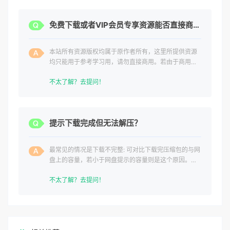
免费下载或者VIP会员专享资源能否直接商用？
本站所有资源版权均属于原作者所有，这里所提供资源
均只能用于参考学习用，请勿直接商用。若由于商用引
起版权纠纷，一切责任均由使用者承担。
不太了解？去提问！
提示下载完成但无法解压？
最常见的情况是下载不完整: 可对比下载完压缩包的与网
盘上的容量，若小于网盘提示的容量则是这个原因。这
是浏览器下载的bug
不太了解？去提问！