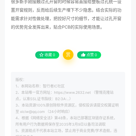
很多新手刚接触过孔开窗的时候容易直接给整板过孔统一设
置开窗规则，反而给后续生产埋下不少隐患。结合实际的功
能需求针对性做处理，把控好尺寸的细节，才能让过孔开窗
的优势完全发挥出来，贴合PCB的实际使用场景。
赏
收藏
0
点赞
0
版权：
1、本网站名称：智行者IC社区
2、本站唯一官方网址：https://www.2632.net （警惕克隆站
点，认准SSL证书指纹：B2:3A:...）
3、本站资源100%原创除软件资源区，侵权投诉请提交权属证明
至 xiciw@qq.com （24小时响应）
4、根据《网络安全法》第48条，本站已部署区块链存证系统，
所有用户行为数据将保存至2035年3月9日以备司法调取
5、资源观点不代表本站立场，禁止用于商业竞赛/学术造假，违