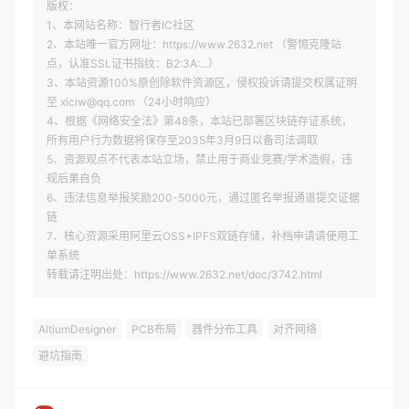
版权：
1、本网站名称：智行者IC社区
2、本站唯一官方网址：https://www.2632.net （警惕克隆站
点，认准SSL证书指纹：B2:3A:...）
3、本站资源100%原创除软件资源区，侵权投诉请提交权属证明
至 xiciw@qq.com （24小时响应）
4、根据《网络安全法》第48条，本站已部署区块链存证系统，
所有用户行为数据将保存至2035年3月9日以备司法调取
5、资源观点不代表本站立场，禁止用于商业竞赛/学术造假，违
规后果自负
6、违法信息举报奖励200-5000元，通过匿名举报通道提交证据
链
7、核心资源采用阿里云OSS+IPFS双链存储，补档申请请使用工
单系统
转载请注明出处：https://www.2632.net/doc/3742.html
AltiumDesigner
PCB布局
器件分布工具
对齐网络
避坑指南