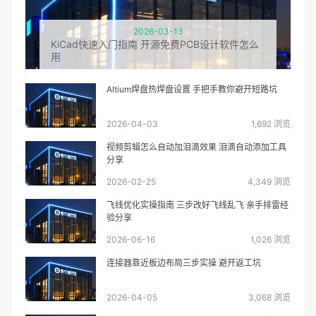
2026-03-13
KiCad快速入门指南 开源免费PCB设计软件怎么
用
Altium焊盘热焊盘设置 手把手教你避开短路坑
2026-04-03
1,692 浏览
视频剪辑怎么自动加泪滴效果 泪滴自动添加工具
分享
2026-02-25
4,349 浏览
飞线优化实操指南 三步改好飞线乱飞 亲手排雷经
验分享
2026-06-16
1,026 浏览
连接器靠近板边布局三步实操 避开返工坑
2026-04-05
3,068 浏览