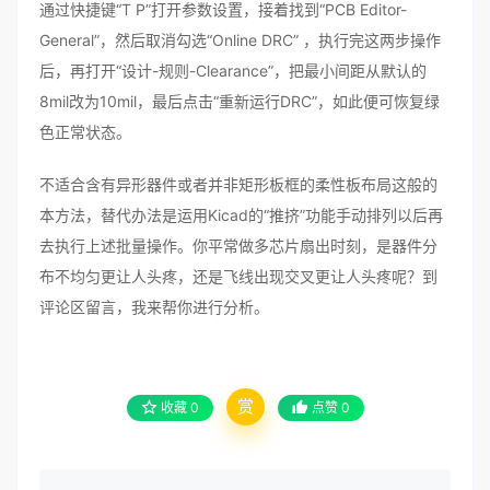
通过快捷键“T P”打开参数设置，接着找到“PCB Editor-
General”，然后取消勾选“Online DRC” ，执行完这两步操作
后，再打开“设计-规则-Clearance”，把最小间距从默认的
8mil改为10mil，最后点击“重新运行DRC”，如此便可恢复绿
色正常状态。
不适合含有异形器件或者并非矩形板框的柔性板布局这般的
本方法，替代办法是运用Kicad的“推挤”功能手动排列以后再
去执行上述批量操作。你平常做多芯片扇出时刻，是器件分
布不均匀更让人头疼，还是飞线出现交叉更让人头疼呢？到
评论区留言，我来帮你进行分析。
赏
收藏
0
点赞
0