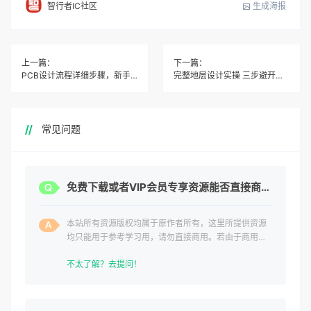
生成海报
智行者IC社区
上一篇：
下一篇：
PCB设计流程详细步骤，新手照着做一遍就成功
完整地层设计实操 三步避开对比错位大坑
常见问题
免费下载或者VIP会员专享资源能否直接商用？
本站所有资源版权均属于原作者所有，这里所提供资源
均只能用于参考学习用，请勿直接商用。若由于商用引
起版权纠纷，一切责任均由使用者承担。
不太了解？去提问！