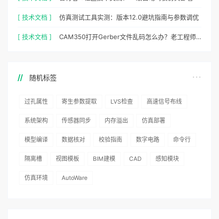
[ 技术文档 ]
仿真测试工具实测：版本12.0避坑指南与参数调优
[ 技术文档 ]
CAM350打开Gerber文件乱码怎么办？老工程师实测避坑指南
随机标签
过孔属性
寄生参数提取
LVS检查
高速信号布线
系统架构
传感器同步
内存溢出
仿真部署
模型编译
数据核对
校验指南
数字电路
命令行
隔离槽
视图模板
BIM建模
CAD
感知模块
仿真环境
AutoWare