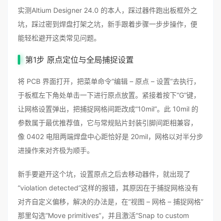
实测Altium Designer 24.0 的本人，踩过器件跑出板框外之
坑，踩过密到焊盘打架之坑，新手跟着步骤一步步操作，便
能轻松避开这类常见问题。
第1步 原点定位与全局捕捉设置
将 PCB 界面打开，把菜单命令“编辑 – 原点 – 设置”去执行，
于板框左下角处单击一下进行原点放置。紧接着按下“G”键，
让网格设置弹出，把捕捉网格间距改成“10mil”。此 10mil 的
参数属于最优推荐值，它与常规贴片封装引脚间距相兼容，
像 0402 电阻两端焊盘中心距恰好是 20mil，网格以对半分步
进操作来对齐极为顺手。
新手要避开这个坑，设置原点之后去移动器件，就出现了
“violation detected”这样的报错，其原因在于捕捉网格没有
对齐自定义偏移，解决的办法是，在“视图 – 网格 – 捕捉网格”
那里勾选“Move primitives”，并且激活“Snap to custom