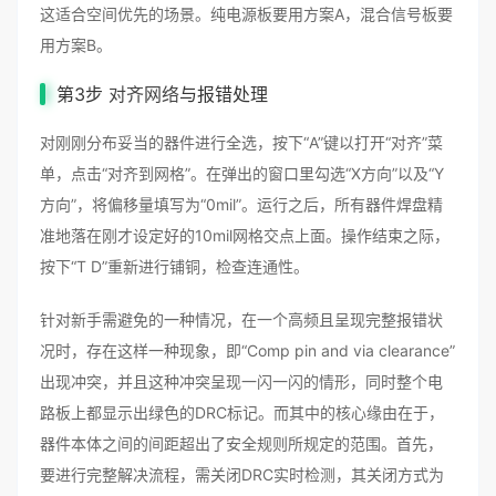
这适合空间优先的场景。纯电源板要用方案A，混合信号板要
用方案B。
第3步
对齐网络
与报错处理
对刚刚分布妥当的器件进行全选，按下“A”键以打开“对齐”菜
单，点击“对齐到网格”。在弹出的窗口里勾选“X方向”以及“Y
方向”，将偏移量填写为“0mil”。运行之后，所有器件焊盘精
准地落在刚才设定好的10mil网格交点上面。操作结束之际，
按下“T D”重新进行铺铜，检查连通性。
针对新手需避免的一种情况，在一个高频且呈现完整报错状
况时，存在这样一种现象，即“Comp pin and via clearance”
出现冲突，并且这种冲突呈现一闪一闪的情形，同时整个电
路板上都显示出绿色的DRC标记。而其中的核心缘由在于，
器件本体之间的间距超出了安全规则所规定的范围。首先，
要进行完整解决流程，需关闭DRC实时检测，其关闭方式为