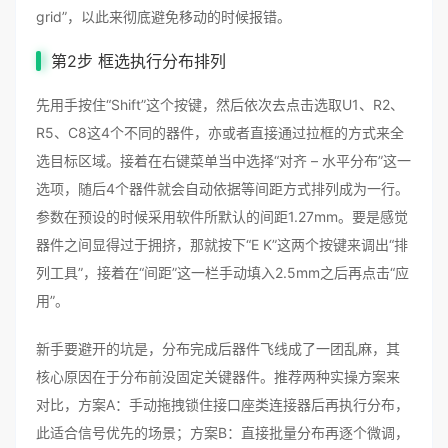
grid”，以此来彻底避免移动的时候报错。
第2步 框选执行分布排列
先用手按住“Shift”这个按键，然后依次去点击选取U1、R2、
R5、C8这4个不同的器件，亦或者直接通过拉框的方式来全
选目标区域。接着在右键菜单当中选择“对齐 – 水平分布”这一
选项，随后4个器件就会自动依据等间距方式排列成为一行。
参数在预设的时候采用软件所默认的间距1.27mm。要是感觉
器件之间显得过于拥挤，那就按下“E K”这两个按键来调出“排
列工具”，接着在“间距”这一栏手动填入2.5mm之后再点击“应
用”。
新手要避开的坑是，分布完成后器件飞线成了一团乱麻，其
核心原因在于分布前没固定关键器件。推荐两种实操方案来
对比，方案A：手动拖拽锁住接口座类连接器后再执行分布，
此适合信号优先的场景；方案B：直接批量分布再逐个微调，