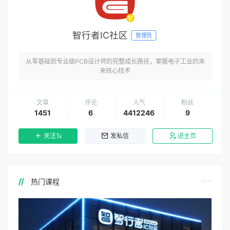
智行者IC社区
管理员
从零基础到专业级PCB设计师的完整成长路径，掌握电子工业的未
来核心技术
文章
评论
人气
粉丝
1451
6
4412246
9
关注Ta
发私信
进主页
热门课程