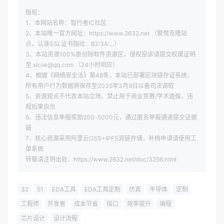
版权：
1、本网站名称：智行者IC社区
2、本站唯一官方网址：https://www.2632.net （警惕克隆站
点，认准SSL证书指纹：B2:3A:...）
3、本站资源100%原创除软件资源区，侵权投诉请提交权属证明
至 xiciw@qq.com （24小时响应）
4、根据《网络安全法》第48条，本站已部署区块链存证系统，
所有用户行为数据将保存至2035年3月9日以备司法调取
5、资源观点不代表本站立场，禁止用于商业竞赛/学术造假，违
规后果自负
6、违法信息举报奖励200-5000元，通过匿名举报通道提交证据
链
7、核心资源采用阿里云OSS+IPFS双链存储，补档申请请使用工
单系统
转载请注明出处：https://www.2632.net/doc/3256.html
32
51
EDA工具
EDA工具定制
仿真
半导体
定制
工程师
开发者
成本节省
接口
效率提升
编程
芯片设计
设计流程