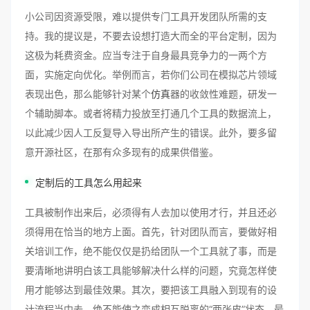
小公司因资源受限，难以提供专门工具开发团队所需的支
持。我的提议是，不要去设想打造大而全的平台定制，因为
这极为耗费资金。应当专注于自身最具竞争力的一两个方
面，实施定向优化。举例而言，若你们公司在模拟芯片领域
表现出色，那么能够针对某个
仿真
器的收敛性难题，研发一
个辅助脚本。或者将精力投放至打通几个工具的数据流上，
以此减少因人工反复导入导出所产生的错误。此外，要多留
意开源社区，在那有众多现有的成果供借鉴。
定制后的工具怎么用起来
工具被制作出来后，必须得有人去加以使用才行，并且还必
须得用在恰当的地方上面。首先，针对团队而言，要做好相
关培训工作，绝不能仅仅是扔给团队一个工具就了事，而是
要清晰地讲明白该工具能够解决什么样的问题，究竟怎样使
用才能够达到最佳效果。其次，要把该工具融入到现有的设
计流程当中去，绝不能使之变成相互脱离的“两张皮”状态。最