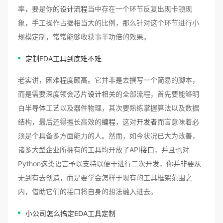
率，要是你的
设计流程
当中存在一个环节反复出现卡顿现
象，手工操作占据相当大的比例，那么针对这个环节进行小
规模定制，常常能够收获事半功倍的效果。
定制
EDA工具
到底难不难
老实讲，困难程度颇高。它并非是去撰写一个简易的脚本，
而是需要深度领会
芯片设计
相关的全部流程，首先要能够明
白
半导体
工艺以及器件物理，其次要熟练掌握算法以及数据
结构，最后还得擅长高效的
编程
，这对
开发者
而言意味着必
须是个具备多方面能力的人。然而，如今状况已大为改善，
诸多大型企业所拥有的工具均开放了API
接口
，并且也对
Python这类语言予以支持以便于进行二次开发，你并非要从
无到有去创造，而是要学会怎样于现有的工具框架范围之
内，借助它们的接口将自身的想法融入进去。
小公司怎么搞定EDA工具定制