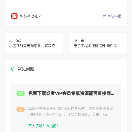
生成海报
智行者IC社区
上一篇：
下一篇：
小区飞线充电隐患多，解决充电难是关键
电子工程师技能提升 硬件设计+嵌入式软件进阶指南
常见问题
免费下载或者VIP会员专享资源能否直接商用？
本站所有资源版权均属于原作者所有，这里所提供资源
均只能用于参考学习用，请勿直接商用。若由于商用引
起版权纠纷，一切责任均由使用者承担。
不太了解？去提问！