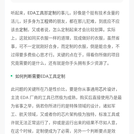
听起来，
EDA工具
那
定制
的事儿，好像是个挺有技术含量的
活儿，好多身为
工程师
的朋友，都在那儿犯难，到底应不应
该去
定制
，又或者说，怎么定制起来才会比较划算。实际
上，这就如同买衣服一样的道理，现成做好的衣服，虽然省
事，可不一定就刚好合身，而定制的衣服，倒是能合身，不
过得要多费些心思才行。关键的点在于，得看你所做的项目
究竟需要的是什么，还有就是你手头拥有多少资源了。
如何判断需要
EDA工具定制
此问题的关键所在乃是性价比，要是你从事通用
芯片设计
，
主流 EDA 厂商的工具已然极为成熟，购买后直接使用乃是最
为省事之举，倘若你所进行的是特殊领域的设计，诸如军
工、航天领域，又或者你的芯片架构极为独特，标准工具或
许就无法正常运行了，抑或是运行出来的结果不尽如人意，
在这个时候，定制便成为了必需，另外一个判断要点是效