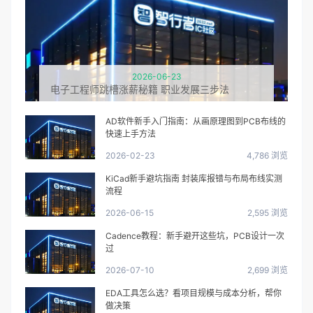
2026-06-23
电子工程师跳槽涨薪秘籍 职业发展三步法
AD软件新手入门指南：从画原理图到PCB布线的
快速上手方法
2026-02-23
4,786 浏览
KiCad新手避坑指南 封装库报错与布局布线实测
流程
2026-06-15
2,595 浏览
Cadence教程：新手避开这些坑，PCB设计一次
过
2026-07-10
2,699 浏览
EDA工具怎么选？看项目规模与成本分析，帮你
做决策