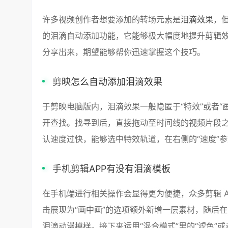
许多视频创作者想要添加的转场元素是
泪滴效果
，
的泪滴自动添加功能，它能够极大幅度地提升剪辑
分享出来，期望能够帮你迅速掌握这个技巧。
剪映
怎么自动添加泪滴效果
于剪映电脑版内，泪滴效果一般隐匿于“特效”或者“画
开查找。找寻到后，直接拖动至时间线的视频片段
认速度过快，能够选中特效轨道，在右侧的“速度”
手机剪辑
APP有没有泪滴模板
在手机端进行相关操作会显得更为便捷，众多剪辑 
击展现为“画中画”的选项额外新增一层素材，随后
泪滴动漫模样。接下来运用“混合模式”里的“滤色”