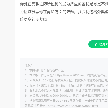
你处在剪辑之际所碰见的最为严重的困扰是寻觅不
论区域分享你在剪辑方面的难题，我会挑选格外典
给更多的朋友哟。
收藏
0
版权：
1、本网站名称：智行者IC社区
2、本站唯一官方网址：https://www.2632.net （警惕克隆站点，
3、本站资源100%原创除软件资源区，侵权投诉请提交权属证明至 xi
4、根据《网络安全法》第48条，本站已部署区块链存证系统，所
5、资源观点不代表本站立场，禁止用于商业竞赛/学术造假，违
6、违法信息举报奖励200-5000元，通过匿名举报通道提交证据
7、核心资源采用阿里云OSS+IPFS双链存储，补档申请请使用
转载请注明出处：https://www.2632.net/doc/3088.html