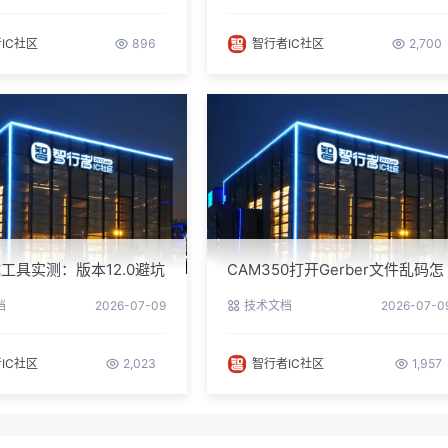
IC社区
896
智行者IC社区
2,700
工具实测：版本12.0避坑
CAM350打开Gerber文件乱码怎
参数调优
么办？老工程师实测避坑指南
档
2026-07-09
技术文档
2026-07-0
IC社区
2,023
智行者IC社区
1,957