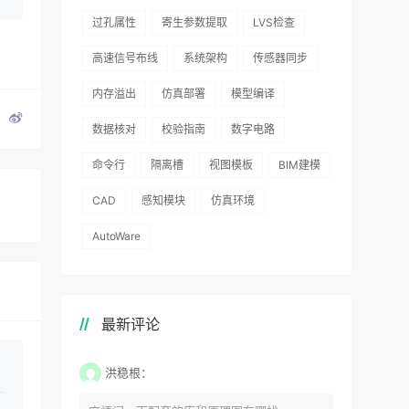
过孔属性
寄生参数提取
LVS检查
高速信号布线
系统架构
传感器同步
内存溢出
仿真部署
模型编译
数据核对
校验指南
数字电路
命令行
隔离槽
视图模板
BIM建模
CAD
感知模块
仿真环境
AutoWare
最新评论
洪稳根：