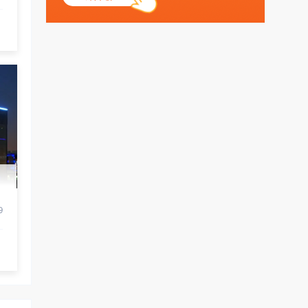
丶天空：
测试
9