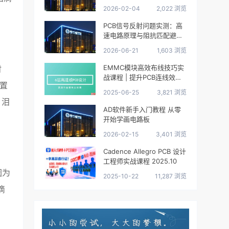
2026-02-04
2,022 浏览
PCB信号反射问题实测：高
速电路原理与阻抗匹配避坑
指南
2026-06-21
1,603 浏览
EMMC模块高效布线技巧实
时
战课程 | 提升PCB连线效率5
置
0%
2025-06-25
3,821 浏览
，泪
AD软件新手入门教程 从零
开始学画电路板
2026-02-15
3,401 浏览
Cadence Allegro PCB 设计
工程师实战课程 2025.10
因为
2025-10-22
11,287 浏览
滴