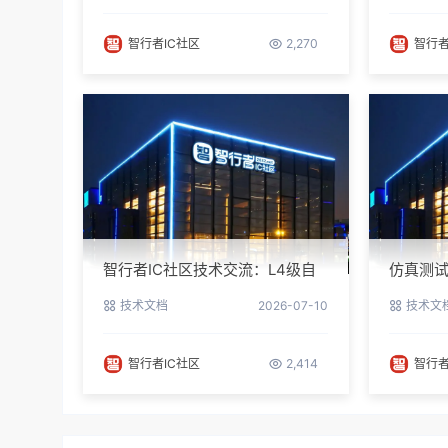
智行者IC社区
2,270
智行者
智行者IC社区技术交流：L4级自
仿真测试
动驾驶仿真部署实操指南
指南与
技术文档
2026-07-10
技术文
智行者IC社区
2,414
智行者