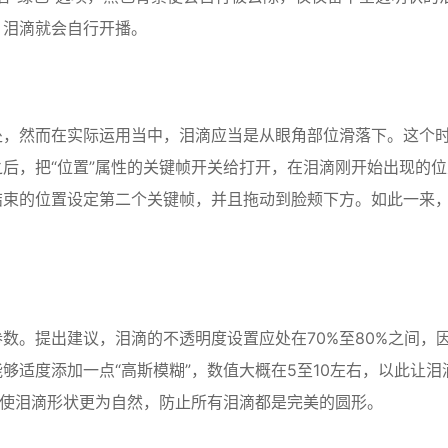
，泪滴就会自行开播。
处，然而在实际运用当中，泪滴应当是从眼角部位滑落下。这个
后，把“位置”属性的关键帧开关给打开，在泪滴刚开始出现的位
结束的位置设定第二个关键帧，并且拖动到脸颊下方。如此一来
数。提出建议，泪滴的不透明度设置应处在70%至80%之间，
够适度添加一点“高斯模糊”，数值大概在5至10左右，以此让泪
，使泪滴形状更为自然，防止所有泪滴都是完美的圆形。