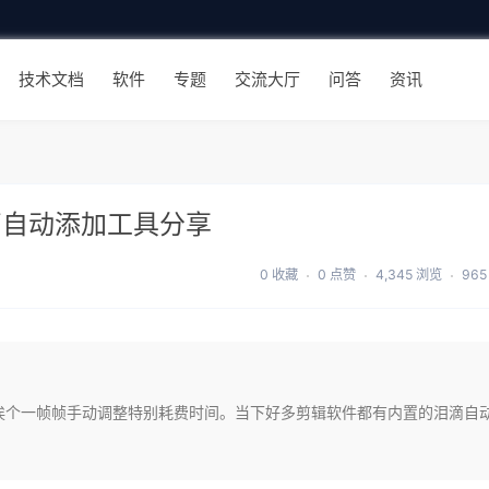
技术文档
软件
专题
交流大厅
问答
资讯
滴自动添加工具分享
0 收藏
0 点赞
4,345 浏览
965
挨个一帧帧手动调整特别耗费时间。当下好多剪辑软件都有内置的泪滴自