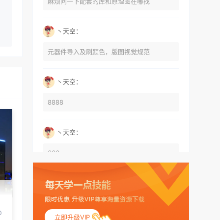
麻烦问一下配套的库和原理图在哪找
丶天空：
元器件导入及刷颜色，版图视觉规范
丶天空：
8888
丶天空：
666
丶天空：
555
0
立即升级VIP