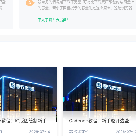
只能
最常见的情况是下载不完整: 可对比下载完压缩包的与网盘上
纷，
的容量，若小于网盘提示的容量则是这个原因。这是浏览器下
载的bug
不太了解？去提问！
nce教程：IC版图绘制新手
Cadence教程：新手避开这些
南与实操细节
坑，PCB设计一次过
档
2026-07-10
技术文档
2026-07-1