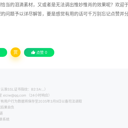
到恰当的泪滴素材，又或者是无法调出惟妙惟肖的效果呢？欢迎
型的问题予以详尽解答，要是感觉有用的话可千万别忘记点赞并
赏
点赞
0
认准SSL证书指纹：B2:3A:...）
ciw@qq.com （24小时响应）
有用户行为数据将保存至2035年3月9日以备司法调取
规后果自负
链
工单系统