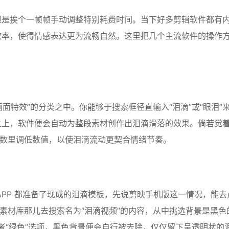
但是挨个一帧帧手动调整特别耗费时间。当下好多剪辑软件都有
效率，使得情感表达更为流畅自然。这里把几个主流软件的操作
面特效”的分类之中。你能够于搜索框径直输入“泪滴”或“眼泪”
之上，软件便会自动为整段素材创作出泪滴滑落的效果。倘若觉
参数里调低数值，以使泪滴流动更契合情绪节奏。
APP 都准备了现成的泪滴模板，先说剪映手机版这一情况，能去
在素材库那儿去搜索名为“泪滴视频”的内容，从中挑选背景是黑色
或者“绿色”选项，黑色背景便会自行被去除，仅仅留下呈透明状的