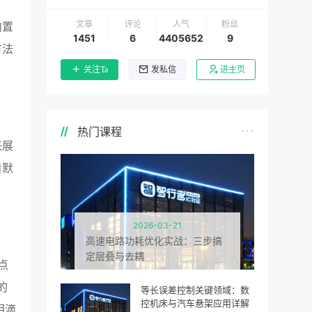
文章
评论
人气
粉丝
内置
1451
6
4405652
9
方法
关注Ta
发私信
进主页
热门课程
来展
着默
2026-03-21
高速电路功耗优化实战：三步搞
定层叠与去耦
点
的
等长误差控制关键领域：数
控机床与汽车悬架应用详解
泪滴