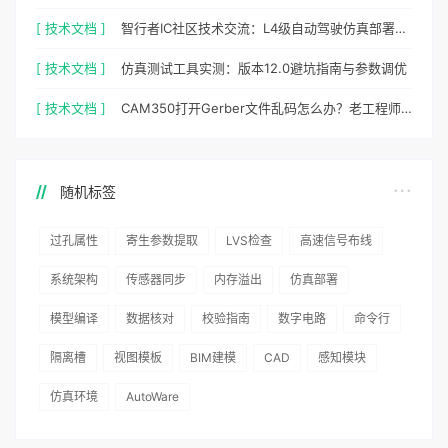
[ 技术文档 ]
智行者IC社区技术交流：L4级自动驾驶仿真部署实操指南
[ 技术文档 ]
仿真测试工具实测：版本12.0避坑指南与参数调优
[ 技术文档 ]
CAM350打开Gerber文件乱码怎么办？老工程师实测避坑指南
随机标签
过孔属性
寄生参数提取
LVS检查
高速信号布线
系统架构
传感器同步
内存溢出
仿真部署
模型编译
数据核对
校验指南
数字电路
命令行
隔离槽
视图模板
BIM建模
CAD
感知模块
仿真环境
AutoWare