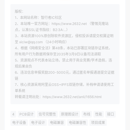
版权：
1、本网站名称：智行者IC社区
2、本站唯一官方网址：https://www.2632.net （警惕克隆站
点，认准SSL证书指纹：B2:3A:...）
3、本站资源100%原创除软件资源区，侵权投诉请提交权属证明
至 xiciw@qq.com （24小时响应）
4、根据《网络安全法》第48条，本站已部署区块链存证系统，
所有用户行为数据将保存至2035年3月9日以备司法调取
5、资源观点不代表本站立场，禁止用于商业竞赛/学术造假，违
规后果自负
6、违法信息举报奖励200-5000元，通过匿名举报通道提交证据
链
7、核心资源采用阿里云OSS+IPFS双链存储，补档申请请使用工
单系统
转载请注明出处：https://www.2632.net/anli/1656.html
4
PCB设计
信号完整性
原理图设计
布线
性能
接口
电子设备
电子设计
电磁兼容
电磁兼容性
项目成果