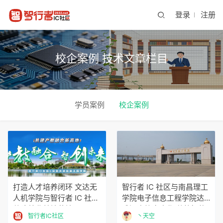
登录
注册
校企案例 技术文章栏目
学员案例
校企案例
打造人才培养闭环 文达无
智行者 IC 社区与南昌理工
人机学院与智行者 IC 社区
学院电子信息工程学院达
共建就业基地落地
成深度校企合作 共筑智能
智行者IC社区
丶天空
科技人才培养新生态