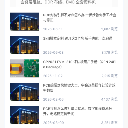
含叠层阻抗、DDR 布线、EMC 全套资料包
PCB封装引脚不对应怎么办 一步步教你手工检查
与修正
2026-06-11
2,687 浏览
Skill脚本定制 避开这3个坑 新手也能一次跑通
2026-06-08
3,179 浏览
CP2031 EVM-310 评估板用户手册（QFN 24Pi
n Package）
2025-11-02
2,215 浏览
PCB编辑器快捷键大全，学会这些操作让设计效
率翻倍
2026-02-06
4,137 浏览
PCB接地怎么做？单点接地、数字地模拟地分
开，电路稳定抗干扰
2026-03-09
3,251 浏览