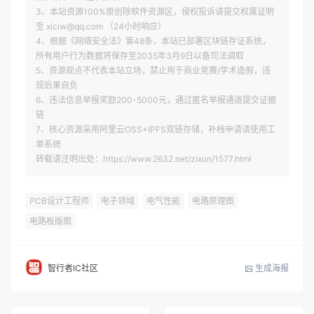
3、本站资源100%原创除软件资源区，侵权投诉请提交权属证明
至 xiciw@qq.com （24小时响应）
4、根据《网络安全法》第48条，本站已部署区块链存证系统，
所有用户行为数据将保存至2035年3月9日以备司法调取
5、资源观点不代表本站立场，禁止用于商业竞赛/学术造假，违
规后果自负
6、违法信息举报奖励200-5000元，通过匿名举报通道提交证据
链
7、核心资源采用阿里云OSS+IPFS双链存储，补档申请请使用工
单系统
转载请注明出处：https://www.2632.net/zixun/1577.html
PCB设计工程师
电子领域
电气性能
电路原理图
电路板版图
生成海报
智行者IC社区