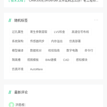
[ 技术文档 ]
CAM350打开Gerber文件乱码怎么办？老工程师实测避坑指南
随机标签
过孔属性
寄生参数提取
LVS检查
高速信号布线
系统架构
传感器同步
内存溢出
仿真部署
模型编译
数据核对
校验指南
数字电路
命令行
隔离槽
视图模板
BIM建模
CAD
感知模块
仿真环境
AutoWare
最新评论
洪稳根：