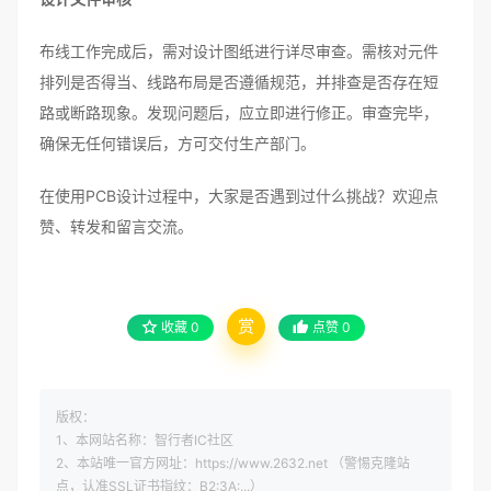
布线工作完成后，需对设计图纸进行详尽审查。需核对元件
排列是否得当、线路布局是否遵循规范，并排查是否存在短
路或断路现象。发现问题后，应立即进行修正。审查完毕，
确保无任何错误后，方可交付生产部门。
在使用PCB设计过程中，大家是否遇到过什么挑战？欢迎点
赞、转发和留言交流。
赏
收藏
0
点赞
0
版权：
1、本网站名称：智行者IC社区
2、本站唯一官方网址：https://www.2632.net （警惕克隆站
点，认准SSL证书指纹：B2:3A:...）