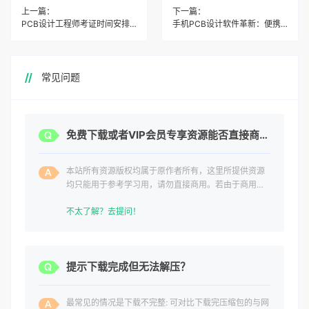
上一篇：
下一篇：
PCB设计工程师考证时间安排：考试次数与报名时间全
手机PCB设计软件革新：便携性与功能完善如何提升工
常见问题
免费下载或者VIP会员专享资源能否直接商用？
本站所有资源版权均属于原作者所有，这里所提供资源
均只能用于参考学习用，请勿直接商用。若由于商用引
起版权纠纷，一切责任均由使用者承担。
不太了解？去提问！
提示下载完成但无法解压？
最常见的情况是下载不完整: 可对比下载完压缩包的与网