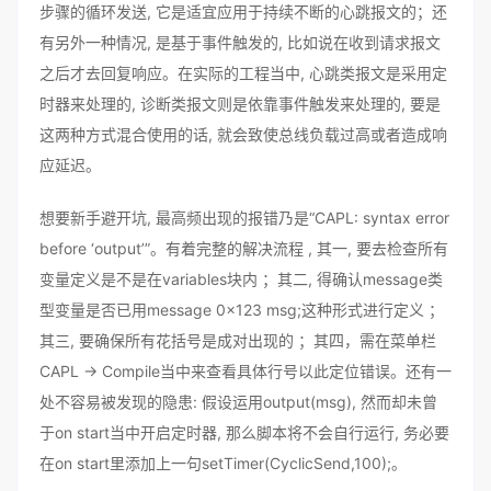
步骤的循环发送, 它是适宜应用于持续不断的心跳报文的；还
有另外一种情况, 是基于事件触发的, 比如说在收到请求报文
之后才去回复响应。在实际的工程当中, 心跳类报文是采用定
时器来处理的, 诊断类报文则是依靠事件触发来处理的, 要是
这两种方式混合使用的话, 就会致使总线负载过高或者造成响
应延迟。
想要新手避开坑, 最高频出现的报错乃是“CAPL: syntax error
before ‘output’”。有着完整的解决流程 , 其一, 要去检查所有
变量定义是不是在variables块内 ；其二, 得确认message类
型变量是否已用message 0x123 msg;这种形式进行定义 ；
其三, 要确保所有花括号是成对出现的 ；其四，需在菜单栏
CAPL -> Compile当中来查看具体行号以此定位错误。还有一
处不容易被发现的隐患: 假设运用output(msg), 然而却未曾
于on start当中开启定时器, 那么脚本将不会自行运行, 务必要
在on start里添加上一句setTimer(CyclicSend,100);。