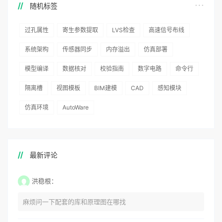
随机标签
过孔属性
寄生参数提取
LVS检查
高速信号布线
系统架构
传感器同步
内存溢出
仿真部署
模型编译
数据核对
校验指南
数字电路
命令行
隔离槽
视图模板
BIM建模
CAD
感知模块
仿真环境
AutoWare
最新评论
洪稳根：
麻烦问一下配套的库和原理图在哪找