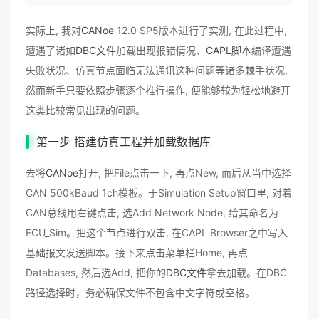
实际上, 我对
CANoe
12.0 SP5版本进行了实测, 在此过程中,
遭遇了诸如
DBC文件
加载出现报错情况、
CAPL脚本
编译遭遇
失败状况、仿真节点面临无法通讯这种问题等诸多棘手状况,
然而新手只要依照步骤逐个推行操作, 便能够较为轻松地避开
这类比较常见出现的问题。
第一步 搭建仿真工程并加载数据库
去将
CANoe
打开, 把File点击一下, 再点New, 而后从当中选择
CAN 500kBaud 1ch模板。于Simulation Setup窗口里, 对着
CAN总线用右键点击, 选Add Network Node, 给其命名为
ECU_Sim。把这个节点进行双击, 在CAPL Browser之中写入
基础报文发送脚本。接下来点击菜单栏Home, 再点
Databases, 然后选Add, 把你的
DBC文件
拿去加载。在DBC
路径选择时，务必确保文件不包含中文字符或空格。