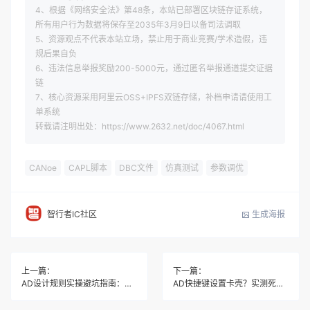
4、根据《网络安全法》第48条，本站已部署区块链存证系统，
所有用户行为数据将保存至2035年3月9日以备司法调取
5、资源观点不代表本站立场，禁止用于商业竞赛/学术造假，违
规后果自负
6、违法信息举报奖励200-5000元，通过匿名举报通道提交证据
链
7、核心资源采用阿里云OSS+IPFS双链存储，补档申请请使用工
单系统
转载请注明出处：https://www.2632.net/doc/4067.html
CANoe
CAPL脚本
DBC文件
仿真测试
参数调优
生成海报
智行者IC社区
上一篇：
下一篇：
AD设计规则实操避坑指南：手把手教你配置规则不报错
AD快捷键设置卡壳？实测死机与失灵根治方法