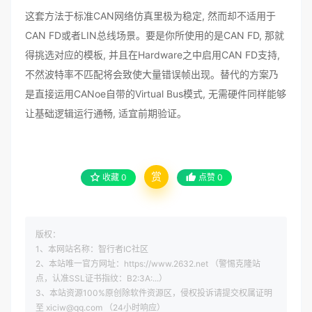
这套方法于标准CAN网络仿真里极为稳定, 然而却不适用于
CAN FD或者LIN总线场景。要是你所使用的是CAN FD, 那就
得挑选对应的模板, 并且在Hardware之中启用CAN FD支持,
不然波特率不匹配将会致使大量错误帧出现。替代的方案乃
是直接运用CANoe自带的Virtual Bus模式, 无需硬件同样能够
让基础逻辑运行通畅, 适宜前期验证。
赏
收藏
0
点赞
0
版权：
1、本网站名称：智行者IC社区
2、本站唯一官方网址：https://www.2632.net （警惕克隆站
点，认准SSL证书指纹：B2:3A:...）
3、本站资源100%原创除软件资源区，侵权投诉请提交权属证明
至 xiciw@qq.com （24小时响应）