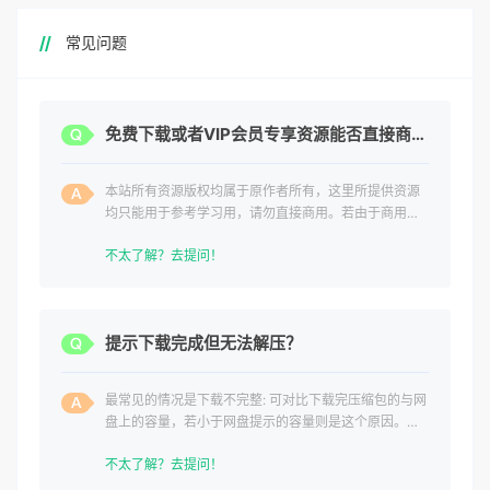
常见问题
免费下载或者VIP会员专享资源能否直接商用？
本站所有资源版权均属于原作者所有，这里所提供资源
均只能用于参考学习用，请勿直接商用。若由于商用引
起版权纠纷，一切责任均由使用者承担。
不太了解？去提问！
提示下载完成但无法解压？
最常见的情况是下载不完整: 可对比下载完压缩包的与网
盘上的容量，若小于网盘提示的容量则是这个原因。这
是浏览器下载的bug
不太了解？去提问！