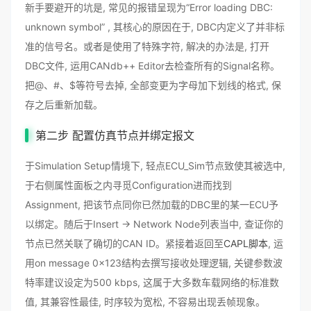
新手要避开的坑是, 常见的报错呈现为“Error loading DBC:
unknown symbol” , 其核心的原因在于, DBC内定义了并非标
准的信号名。或者是使用了特殊字符, 解决的办法是, 打开
DBC文件, 运用CANdb++ Editor去检查所有的Signal名称。
把@、#、$等符号去掉, 全部变更为字母加下划线的格式, 保
存之后重新加载。
第二步 配置仿真节点并绑定报文
于Simulation Setup情境下, 轻点ECU_Sim节点致使其被选中,
于右侧属性面板之内寻觅Configuration进而找到
Assignment, 把该节点同你已然加载的DBC里的某一ECU予
以绑定。随后于Insert -> Network Node列表当中, 查证你的
节点已然关联了确切的CAN ID。紧接着返回至
CAPL脚本
, 运
用on message 0x123结构去撰写接收处理逻辑, 关键参数波
特率建议设定为500 kbps, 这属于大多数车载网络的标准数
值, 其兼容性最佳, 时序较为宽松, 不容易出现丢帧现象。