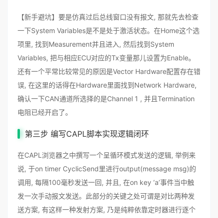
【新手避坑】要是仿真过后总线窗口没有报文, 那就先去检查
一下System Variables是不是处于激活状态。在Home这个选
项里, 找到Measurement并且进入, 然后找到System
Variables, 把与相应ECU对应的Tx变量那儿设置为Enable。
还有一个平常比较常见的原因是Vector Hardware配置存在错
误, 在这里的话得在Hardware里面找到Network Hardware,
确认一下CAN通道所选择的是Channel 1 , 并且Termination
电阻已经开启了。
第三步 编写CAPL脚本实现逻辑闭环
在CAPL浏览器之中撰写一个呈循环模式发送的逻辑, 举例来
说, 于on timer CyclicSend里进行output(message msg)的
调用, 每隔100毫秒发送一回, 并且, 在on key ‘a’事件当中触
发一次手动报文发送。此部分的关键之处可谓是对比两种发
送方案, 有这样一种发射方案, 乃是纯粹依靠定时器进行逐个