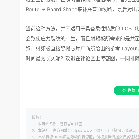
Route → Board Shape来补充普通线路，最
当前这种方法，并不适用于具备柔性特质的 PCB（也就
会致使应力裂纹的产生，而且射频板所需求的是共
铜，射频板直接照搬芯片厂商所给出的参考 Layou
时间最为长久呢？欢迎在评论区上传截图，一同排
收藏
0
版权：
1、本网站名称：智行者IC社区
2、本站唯一官方网址：https://www.2632.net （警惕克隆站点，
3、本站资源100%原创除软件资源区，侵权投诉请提交权属证明至 xi