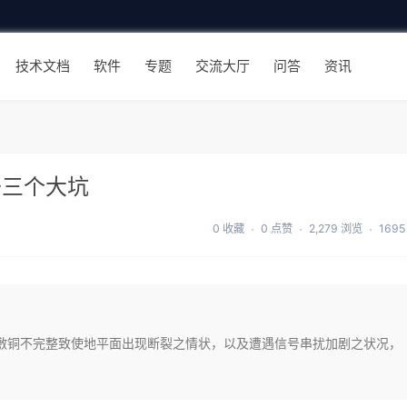
技术文档
软件
专题
交流大厅
问答
资讯
开三个大坑
0 收藏
0 点赞
2,279 浏览
169
测，掉落下因敷铜不完整致使地平面出现断裂之情状，以及遭遇信号串扰加剧之状况，