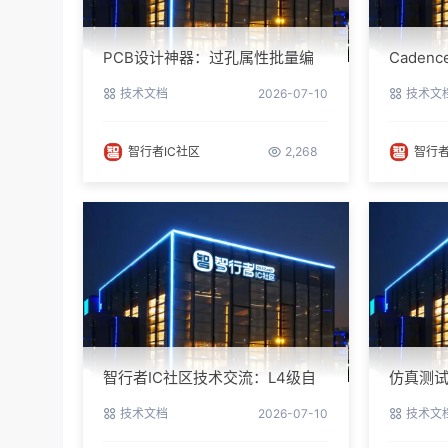
PCB设计神器：过孔属性批量编
Cade
辑实战指南
避坑指
技术文档
2026-07-10
技术文
智行者IC社区
2,268
智行者
智行者IC社区技术交流：L4级自
仿真测试
动驾驶仿真部署实操指南
指南与
技术文档
2026-07-10
技术文