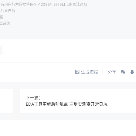
有用户行为数据将保存至2035年3月9日以备司法调取
规后果自负
链
工单系统
生成海报
分享
下一篇：
EDA工具更新后别乱点 三步实测避开常见坑