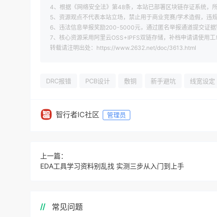
4、根据《网络安全法》第48条，本站已部署区块链存证系统，所
5、资源观点不代表本站立场，禁止用于商业竞赛/学术造假，违
6、违法信息举报奖励200-5000元，通过匿名举报通道提交证据
7、核心资源采用阿里云OSS+IPFS双链存储，补档申请请使用
转载请注明出处：https://www.2632.net/doc/3613.html
DRC报错
PCB设计
敷铜
新手避坑
线宽设定
智行者IC社区
管理员
上一篇：
EDA工具学习资料别乱找 实测三步从入门到上手
常见问题