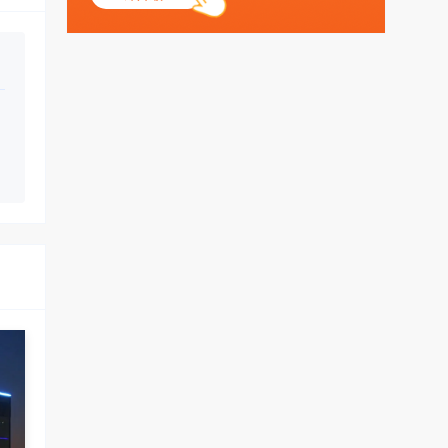
丶天空：
测试