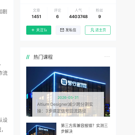
文章
评论
人气
粉丝
加剧
1451
6
4403748
9
关注Ta
发私信
进主页
热门课程
s，
作流
2026-05-31
Altium Designer减少跨分割实
操：3步搞定信号回流路径
认设
第三方库兼容报错？实测三
域，
步解决