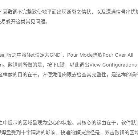
落下因
敷铜
不完整致使地平面出现断裂之情状，以及遭遇信号串扰
轻易躲开这类常见问题。
es面板之中将Net设定为GND ，Pour Mode选取Pour Over All
4mm。敷铜前所做的是，按下L键，以此调出View Configuration
状态，这样做的目的在于，方便凭借肉眼去检查其完整性，是这样的操
，错误弹窗之中提示的区域呈现为空心的状貌。其核心的缘由在于，软件默
Only，，这使得焊盘受到十字隔离的影响。快速的解决途径是，双击敷铜的区