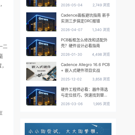
数，
2026-05-04
2,749 浏览
。
Cadence画板避坑指南 新手
实测三步搞定DRC报错
2026-04-07
1,340 浏览
PCB板框怎么修改和适配外
壳？硬件设计必看指南
这一二
2026-01-30
4,498 浏览
毫
Cadence Allegro 16.6 PCB
置，
+ 嵌入式硬件项目实战
2025-12-02
3,858 浏览
硬件工程师必看：器件筛选
与定位技巧，快速找到替代
型号
2026-03-06
1,995 浏览
在