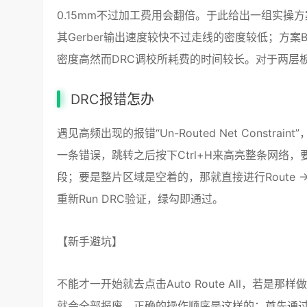
0.15mm不过加工费用会翻倍。于此给出一组实操
其Gerber输出速度较快不过走线的密度较低；方案
密度高然而DRC调校所耗费的时间较长。对于两层
DRC报错
怎办
遇见高频出现的报错“Un-Routed Net Const
一条错误，跳转之后按下Ctrl+H来高亮整条网络，要是断
段；要是整片区域是空着的，那就直接进行Route → Au
重新Run DRC验证，绿勾即通过。
【新手避坑】
不能才一开始就去点击Auto Route All，
就会全部报废。正确的操作顺序是这样的：首先通过