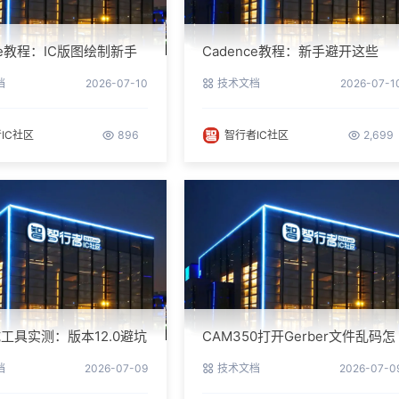
nce教程：IC版图绘制新手
Cadence教程：新手避开这些
南与实操细节
坑，PCB设计一次过
档
2026-07-10
技术文档
2026-07-1
IC社区
896
智行者IC社区
2,699
工具实测：版本12.0避坑
CAM350打开Gerber文件乱码怎
参数调优
么办？老工程师实测避坑指南
档
2026-07-09
技术文档
2026-07-0