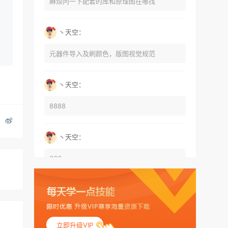
麻烦问一下配套的库和原理图在哪找
丶天空：
元器件导入及刷颜色，版图视觉规范
丶天空：
8888
丶天空：
666
丶天空：
555
立即升级VIP