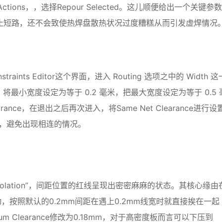
 Actions，，选择Repour Selected。这儿顺便给出一个关键参
防止短路，还不会致使热焊盘散热状况过度糟糕从而引发虚焊情况
straints Editor这个界面，进入 Routing 选项之中的 Width 
称，将最小宽度设定为等于 0.2 毫米，把最大宽度设定为等于 0.5 
ance，在退出之后再次进入，将Same Net Clearance进行设
连，避免出现相连的情况。
int Violation”，间距位置的红线呈现出密密麻麻的状态。其核心缘由
按照默认的0.2mm间距在遇上0.2mm线宽时就直接挨在一起
um Clearance修改为0.18mm，对于高密度板而言可以下压到