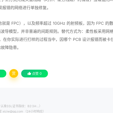
后对出现报错的网络进行单独修复。
是 FPC），以及频率超过 10GHz 的射频板，因为 FPC 的
面波导模型，并非普遍的间距规则。替代方式为：柔性板采用网
t。在你实际进行打样的过程当中，因哪个 PCB 设计报错而被卡
除故障隐患。
赏
点赞
0
认准SSL证书指纹：B2:3A:...）
ciw@qq.com （24小时响应）