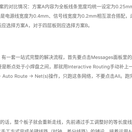
方案的对比情况：方案A内容为全板线条宽度均统一设定为0.25m
B是电源线宽度为0.4mm、信号线宽度为0.2mm相互混合搭配，
板应选择方案A，对于四层板则应选择方案B。
raint”，有一套一站式完整的解决流程，首先要点击Messages面板里
点处于小焊盘之间，那就用Interactive Routing手动补上
to Route → Net(s)操作，只跑这条网络，不要点击All。跑
若是那样做的话，整个板子就会重新走线，先前通过手工调整好的等长度
手工方式完成关键线路（时钟、差分线路）的铺设，接着运用Au