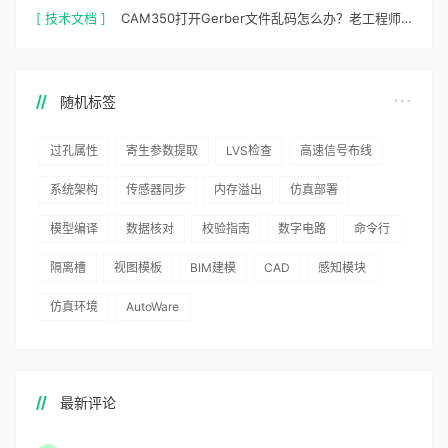
[ 技术文档 ]
CAM350打开Gerber文件乱码怎么办？老工程师实测避坑指南
随机标签
过孔属性
寄生参数提取
LVS检查
高速信号布线
系统架构
传感器同步
内存溢出
仿真部署
模型编译
数据核对
校验指南
数字电路
命令行
隔离槽
视图模板
BIM建模
CAD
感知模块
仿真环境
AutoWare
最新评论