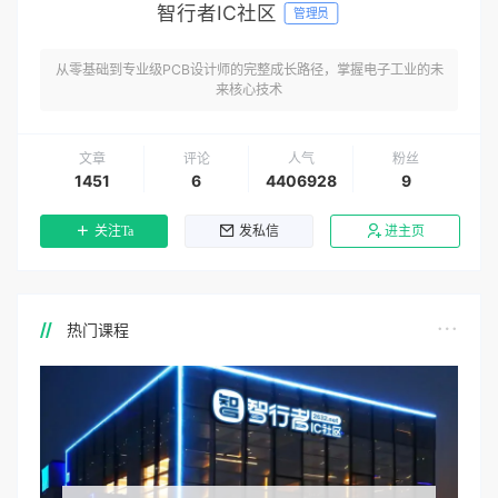
智行者IC社区
管理员
从零基础到专业级PCB设计师的完整成长路径，掌握电子工业的未
来核心技术
文章
评论
人气
粉丝
1451
6
4406928
9
关注Ta
发私信
进主页
热门课程