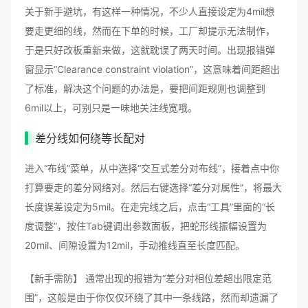
关于新手避坑，有这样一种情况，不少人直接设定为4mil想
要走更细的线，然而在下单的时候，工厂却提示无法制作，
于是只好改板重新来做，这就耽误了两天时间。出现报错弹
窗显示“Clearance constraint violation”，这意味着间距超出
了标准，解决这个问题的办法是，要把间距规则也调整到
6mil以上，可别只是一味地关注线宽哦。
差分线如何绕等长配对
进入“布线”菜单，从中选择“交互式差分对布线”，接着点中你
打算要走的差分网络对。然后右键选择“差分对属性”，将最大
长度误差设定为5mil。在走完线之后，点击“工具”里面的“长
度调整”，按住Tab键调出参数面板，把蛇形线振幅设置为
20mil、间隙设置为12mil，手动推线直至长度匹配。
【新手需防】 通常出现的报错为“差分对相位差超出限定范
围”，这般是由于你仅仅环绕了其中一条线路，然而却遗漏了