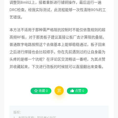
调整到8mil以上，接着重新进行铺铜操作，最后运行一遍
DRC检查。经我实际测试，此流程能够一次性清除90%的工
艺错误。
本方法不适用于那种需严格阻抗控制时不能仅依靠规则的超
高频RF板，对于那类板子建议直接让板厂去计算阻抗叠层。
普通数字电路按照这个去做基本上能够稳稳通过，板子回来
之后进行焊接也会比较顺手。你在先前遇到过的让自身最为
头疼的是哪一个坑呢？在评论区交流畅谈一番吧，为其点赞
并收藏起来，下次进行改板的时候就可以直接翻出来查看。
赏
收藏
0
点赞
0
版权：
1、本网站名称：智行者IC社区