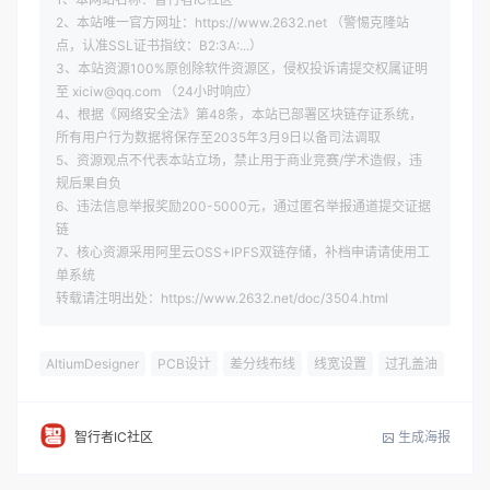
2、本站唯一官方网址：https://www.2632.net （警惕克隆站
点，认准SSL证书指纹：B2:3A:...）
3、本站资源100%原创除软件资源区，侵权投诉请提交权属证明
至 xiciw@qq.com （24小时响应）
4、根据《网络安全法》第48条，本站已部署区块链存证系统，
所有用户行为数据将保存至2035年3月9日以备司法调取
5、资源观点不代表本站立场，禁止用于商业竞赛/学术造假，违
规后果自负
6、违法信息举报奖励200-5000元，通过匿名举报通道提交证据
链
7、核心资源采用阿里云OSS+IPFS双链存储，补档申请请使用工
单系统
转载请注明出处：https://www.2632.net/doc/3504.html
AltiumDesigner
PCB设计
差分线布线
线宽设置
过孔盖油
生成海报
智行者IC社区