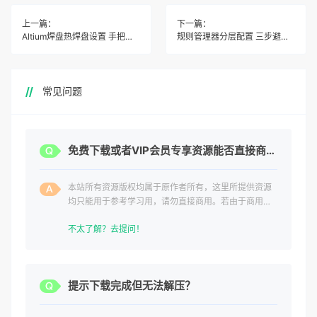
上一篇：
下一篇：
Altium焊盘热焊盘设置 手把手教你避开短路坑
规则管理器分层配置 三步避开父子规则冲突
常见问题
免费下载或者VIP会员专享资源能否直接商用？
本站所有资源版权均属于原作者所有，这里所提供资源
均只能用于参考学习用，请勿直接商用。若由于商用引
起版权纠纷，一切责任均由使用者承担。
不太了解？去提问！
提示下载完成但无法解压？