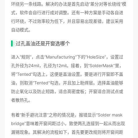
环绕另一条线路。解决的办法是首先启动“差分对等长绕线”模
式，软件会自行进行成对调整。还有一种方案是手动各自进
行环绕，不过效率较为低下，并且容易出现差错，建议采用
自动模式。
过孔盖油
还是开窗选哪个
进入“规则”，点击“Manufacturing”下的“HoleSize”，设置过
孔外径为24mil，孔径为12mil。接着，到“SolderMask”里，
将“Tented”勾选上，这便是盖油设置。要是进行开窗即不盖
油，则取消“Tented”勾选，并且加上助焊层。选择盖油能够
防止氧化以及防止短路，适合高密度板；开窗适合测试点或
者散热孔。
有着“新手避坑注意”之称的情况是，报错显示“Solder mask
bridge”意味着开窗间距过小，致使两孔连接到一起从而出现
漏锡现象。其解决的流程如下，首先要更改规则将开窗间距