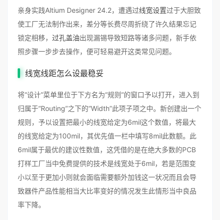
亲身实践Altium Designer 24.2，遭遇过
线宽设置
过于大胆致
使工厂无法制作出来，差分等长费尽周折绕了许久结果忘记
锁定相移，
过孔盖油
出现漏锡导致短路等诸多问题，新手依
照步骤一步步去操作，便可轻易避开这类常见问题。
线宽线距怎么设最稳妥
将“设计”菜单里位于下方名为“规则”的窗口予以打开，进入到
归属于“Routing”之下的“Width”此项子项之中。新创建出一个
规则，予以设置把最小的线宽给定为6mil这个数值，将最大
的线宽给定为100mil，其优先值一栏中填写8mil此数额。此
6mil属于最优的建议性数值，这凭借的是在绝大多数的PCB
打样工厂当中免费提供的技术是线宽处于6mil，若是范围变
小以至于更加小则就会面临需要额外加钱这一状况而且会导
致器件产品性能相当大比率变好的情况发生此情形当中良品
率下降。