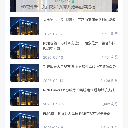
2026-02-15
AD软件新手入门教程 从零开始学画电路板
大电流PCB设计秘诀：回路加宽铜皮防过热烧板
2026-02-17
5,591 浏览
PCB板级干涉排查实战：一招定位异常组合与间
距调整方案
2026-06-16
1,761 浏览
封装库导入常见方法 不同软件库转换失败怎么办
2026-03-14
3,408 浏览
PCB Layout差分线等长绕线 老工程师踩坑实战
2026-04-05
1,662 浏览
EMC抗干扰设计怎么搞 PCB布局布线是关键
2026-02-16
4,644 浏览