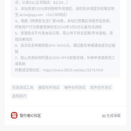
点，认准SSL证书指纹：B2:3A:...）
3、本站资源100%原创除软件资源区，侵权投诉请提交权属证明
至 xiciw@qq.com （24小时响应）
4、根据《网络安全法》第48条，本站已部署区块链存证系统，
所有用户行为数据将保存至2035年3月9日以备司法调取
5、资源观点不代表本站立场，禁止用于商业竞赛/学术造假，违
规后果自负
6、违法信息举报奖励200-5000元，通过匿名举报通道提交证据
链
7、核心资源采用阿里云OSS+IPFS双链存储，补档申请请使用工
单系统
转载请注明出处：https://www.2632.net/doc/3315.html
仿真测试工具
模型在环测试
硬件在环测试
软件在环测试
选购技巧
生成海报
智行者IC社区