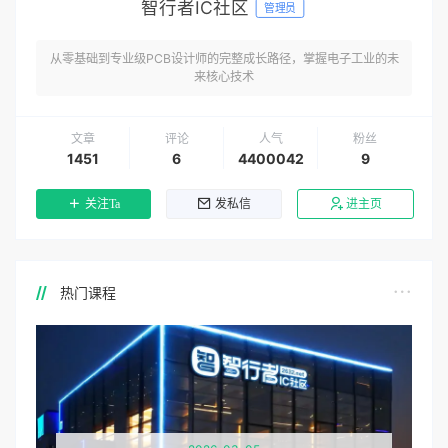
智行者IC社区
管理员
从零基础到专业级PCB设计师的完整成长路径，掌握电子工业的未
来核心技术
文章
评论
人气
粉丝
1451
6
4400042
9
关注Ta
发私信
进主页
热门课程