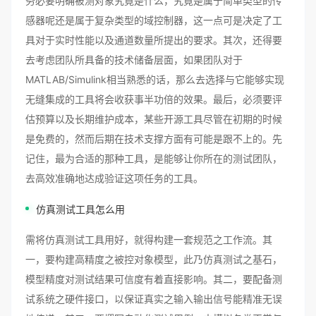
务必要明确被测对象究竟是什么，究竟是属于简单类型的传
感器呢还是属于复杂类型的域控制器，这一点可是决定了工
具对于实时性能以及通道数量所提出的要求。其次，还得要
去考虑团队所具备的技术储备层面，如果团队对于
MATLAB/Simulink相当熟悉的话，那么去选择与它能够实现
无缝集成的工具将会收获事半功倍的效果。最后，必须要评
估预算以及长期维护成本，某些开源工具尽管在初期的时候
是免费的，然而后期在技术支撑方面有可能是跟不上的。先
记住，最为合适的那种工具，是能够让你所在的测试团队，
去高效准确地达成验证这项任务的工具。
仿真测试工具怎么用
需将仿真测试工具用好，就得构建一套规范之工作流。其
一，要构建高精度之被控对象模型，此乃仿真测试之基石，
模型精度对测试结果可信度有着直接影响。其二，要配备测
试系统之硬件接口，以保证真实之输入输出信号能精准无误