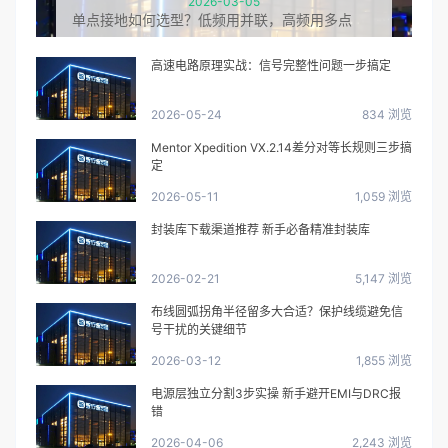
2026-03-05
单点接地如何选型？低频用并联，高频用多点
高速电路原理实战：信号完整性问题一步搞定
2026-05-24
834 浏览
Mentor Xpedition VX.2.14差分对等长规则三步搞
定
2026-05-11
1,059 浏览
封装库下载渠道推荐 新手必备精准封装库
2026-02-21
5,147 浏览
布线圆弧拐角半径留多大合适？保护线缆避免信
号干扰的关键细节
2026-03-12
1,855 浏览
电源层独立分割3步实操 新手避开EMI与DRC报
错
2026-04-06
2,243 浏览