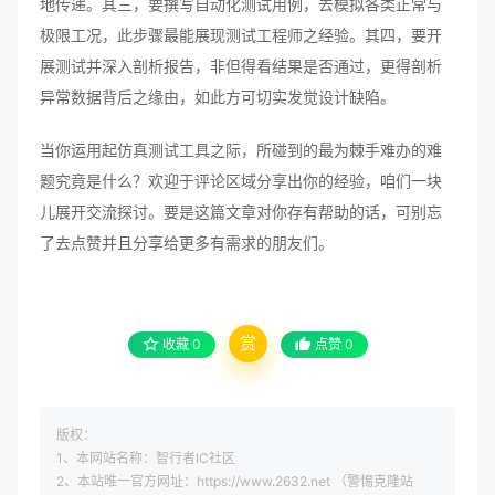
地传递。其三，要撰写自动化测试用例，去模拟各类正常与
极限工况，此步骤最能展现测试工程师之经验。其四，要开
展测试并深入剖析报告，非但得看结果是否通过，更得剖析
异常数据背后之缘由，如此方可切实发觉设计缺陷。
当你运用起仿真测试工具之际，所碰到的最为棘手难办的难
题究竟是什么？欢迎于评论区域分享出你的经验，咱们一块
儿展开交流探讨。要是这篇文章对你存有帮助的话，可别忘
了去点赞并且分享给更多有需求的朋友们。
赏
收藏
0
点赞
0
版权：
1、本网站名称：智行者IC社区
2、本站唯一官方网址：https://www.2632.net （警惕克隆站