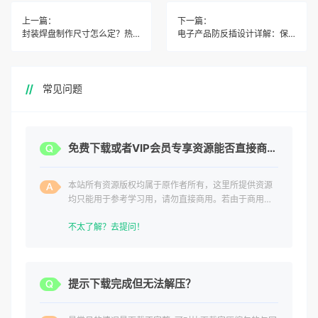
上一篇：
下一篇：
封装焊盘制作尺寸怎么定？热焊盘设计方法
电子产品防反插设计详解：保护电路安全，防止插反烧毁设备
常见问题
免费下载或者VIP会员专享资源能否直接商用？
本站所有资源版权均属于原作者所有，这里所提供资源
均只能用于参考学习用，请勿直接商用。若由于商用引
起版权纠纷，一切责任均由使用者承担。
不太了解？去提问！
提示下载完成但无法解压？