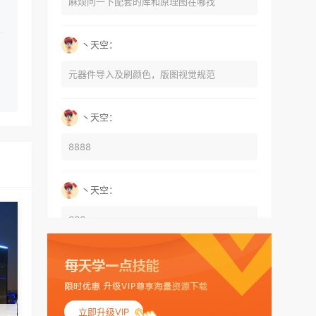
麻烦问一下配套的库和原理图在哪找
丶天空：
元器件导入及刷颜色，版图视觉规范
丶天空：
8888
丶天空：
666
丶天空：
555
立即升级VIP