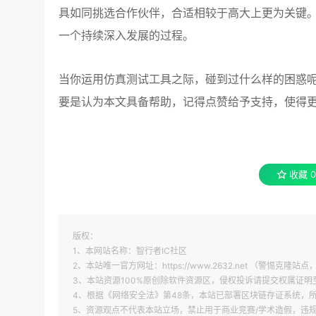
具如同挑选合作伙伴，合适相较于高大上更为关键
一个持续深入发展的过程。
当你运用仿真测试工具之际，碰到过什么样的困惑
要是认为本文具备帮助，记得点赞给予支持，使得
收藏
0
版权：
1、本网站名称：智行者IC社区
2、本站唯一官方网址：https://www.2632.net （警惕克隆站点，
3、本站资源100%原创除软件资源区，侵权投诉请提交权属证明至 xi
4、根据《网络安全法》第48条，本站已部署区块链存证系统，所
5、资源观点不代表本站立场，禁止用于商业竞赛/学术造假，违