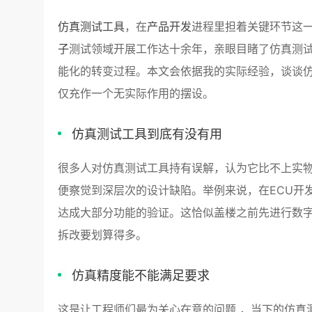
仿真测试工具
，在
产品开发
进程里担着关键环节这
子
测试领域开展工作达十余年，亲眼目睹了仿真测
能化的转变过程。本文会依据我的实际经验，谈谈
仅充作一个无实际作用的摆设。
仿真测试工具到底有没有用
很多人对仿真测试工具持有误解，认为它比不上实
便察觉到深层次的设计缺陷。举例来说，在ECU开
达成大部分功能的验证。这恰似盖楼之前先进行数
拆改要划算得多。
仿真精度能不能满足要求
这是让工程师们最为关心在意的问题 ，当下的仿真