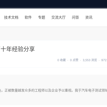
技术文档
软件
专题
交流大厅
问答
资讯
师十年经验分享
0 收藏
0 点赞
3,553 浏览
97
色，正被数量越发众多的工程师以及企业予以重视。我于汽车电子测试领