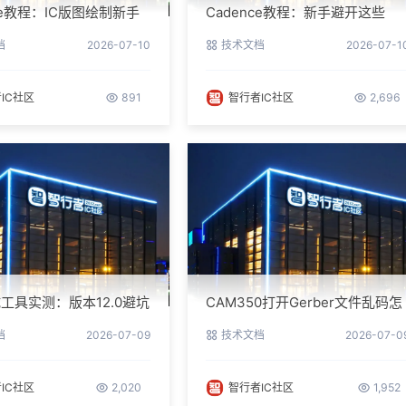
nce教程：IC版图绘制新手
Cadence教程：新手避开这些
南与实操细节
坑，PCB设计一次过
档
2026-07-10
技术文档
2026-07-1
IC社区
891
智行者IC社区
2,696
工具实测：版本12.0避坑
CAM350打开Gerber文件乱码怎
参数调优
么办？老工程师实测避坑指南
档
2026-07-09
技术文档
2026-07-0
IC社区
2,020
智行者IC社区
1,952