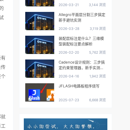
2026-03-21
3,144 浏览
的
Allegro平面层分割三步搞定
试
新手避坑实测
2026-03-28
3,119 浏览
装配层标注是什么？三维模
型装配标注要点解析
2026-02-20
5,762 浏览
经有
Cadence设计规则：三步搞
是传
定约束管理器，新手实测避
坑
整个
2026-04-16
1,942 浏览
JFLASH电路板程序烧写
2025-07-23
6,668 浏览
那就
择工