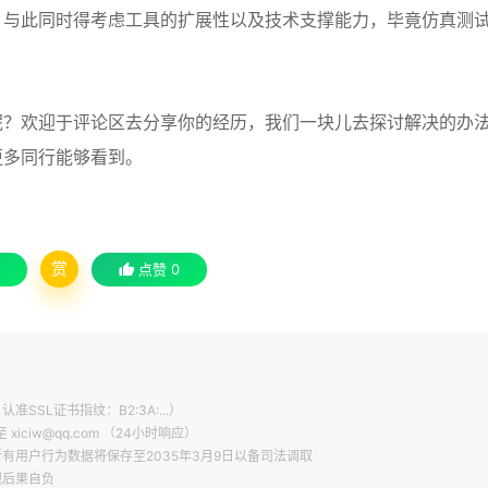
。与此同时得考虑工具的扩展性以及技术支撑能力，毕竟仿真测
呢？欢迎于评论区去分享你的经历，我们一块儿去探讨解决的办
更多同行能够看到。
赏
点赞
0
认准SSL证书指纹：B2:3A:...）
ciw@qq.com （24小时响应）
有用户行为数据将保存至2035年3月9日以备司法调取
规后果自负