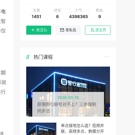
文章
评论
人气
粉丝
车电
1451
6
4398365
9
及智
非仅
关注Ta
发私信
进主页
热门课程
早期
际就
进行
2026-06-26
原理图引脚号对不上？三步强制
同步法
单点接地怎么选？低频并
联、高频多点、数模分开
该