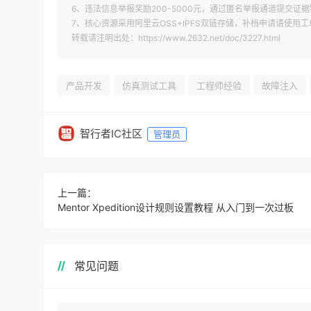
6、违法信息举报奖励200-5000元，通过匿名举报通道提交证据
7、核心资源采用阿里云OSS+IPFS双链存储，补档申请请使用
转载请注明出处：https://www.2632.net/doc/3227.html
产品开发
仿真测试工具
工程师经验
故障注入
智行者IC社区
管理员
上一篇：
Mentor Xpedition设计规则设置教程 从入门到一次过板
常见问题