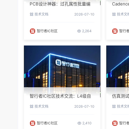
PCB设计神器：过孔属性批量编
Cade
辑实战指南
避坑指
技术文档
2026-07-10
技术文
智行者IC社区
2,264
智行者
智行者IC社区技术交流：L4级自
仿真测试
动驾驶仿真部署实操指南
指南与
技术文档
2026-07-10
技术文
智行者IC社区
2,410
智行者