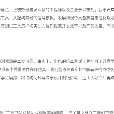
一角色，正被数量越发众多的工程师以及企业予以重视。我于
汽
试工具，从起初简易的信号模拟，发展到现今具备高度集成化以
仿真测试工具怎样切实助力我们提高开发效率以及产品质量，而
物测试那般真实可靠。事实上，出色的仿真测试工具能够于开发
发过程中凭借硬件在环仿真，我们能够在真实控制器尚未存在之
字孪生模拟，将结构问题解决于设计图纸阶段，远比盖好之后再
测试工具已然能够达成相当高的精度 ，而关键之处在于我们究竟