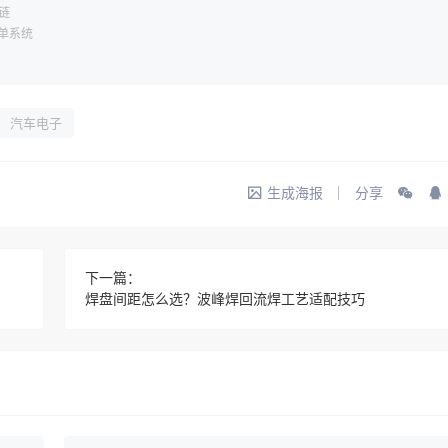
链
工单系统
汽车电子
生成海报
分享
下一篇：
焊盘间距怎么选？波峰焊回流焊工艺适配技巧