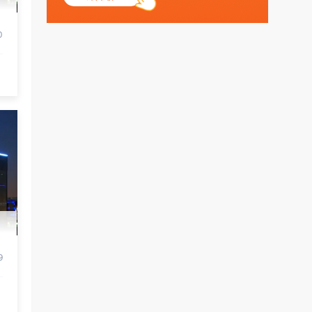
丶天空：
0
测试
9