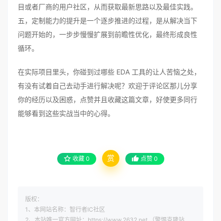
目或者厂商的用户社区，从而获取最新思路以及最佳实践。
五，定制能力的提升是一个逐步推进的过程，是从解决当下
问题开始的，一步步慢慢扩展到前瞻性优化，最终形成良性
循环。
在实际项目里头，你碰到过哪些 EDA 工具的让人苦恼之处，
有没有试着自己去动手进行解决呢？欢迎于评论区那儿分享
你的经历以及困惑，点赞并且收藏这篇文章，好使更多同行
能够看到这些实战当中的心得。
赏
收藏
0
点赞
0
版权：
1、本网站名称：智行者IC社区
2、本站唯一官方网址：https://www.2632.net （警惕克隆站