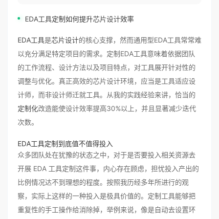
EDA工具
定制如何提升
芯片设计
效率
EDA工具
是
芯片设计
的核心支撑，然而通用型EDA工具常常难
以充分满足特定项目的需求。定制EDA工具意味着依据团队
的工作流程、设计方法以及项目特点，对工具展开针对性的
调整与优化。真正高效的芯片设计环境，应当是工具适应设
计师，而非设计师迁就工具。从我的实践经验来讲，恰当的
定制化
改造能使设计效率提高30%以上，并且显著减少迭代
次数。
EDA工具定制到底值不值得投入
众多团队处在犹豫的状态之中，对于是否要投入相关资源去
开展 EDA 工具定制这件事，内心存在顾虑，担忧投入产出的
比例情况达不到理想的程度。按照我历经多年所进行的观
察，实际上这样的一种投入是极具价值的。定制工具能够把
重复性的手工操作给消除掉，举例来说，像是自动去设置环