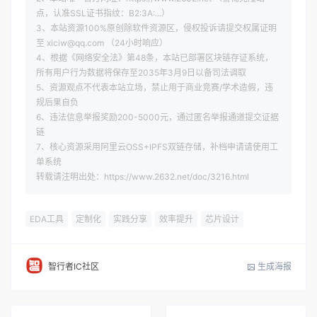
点，认准SSL证书指纹：B2:3A:...）
3、本站资源100%原创除软件资源区，侵权投诉请提交权属证明
至 xiciw@qq.com （24小时响应）
4、根据《网络安全法》第48条，本站已部署区块链存证系统，
所有用户行为数据将保存至2035年3月9日以备司法调取
5、资源观点不代表本站立场，禁止用于商业竞赛/学术造假，违
规后果自负
6、违法信息举报奖励200-5000元，通过匿名举报通道提交证据
链
7、核心资源采用阿里云OSS+IPFS双链存储，补档申请请使用工
单系统
转载请注明出处：https://www.2632.net/doc/3216.html
EDA工具
定制化
实践分享
效率提升
芯片设计
生成海报
智行者IC社区