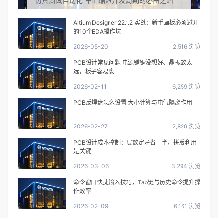
仿真测试自动化 车企缩短开发周期的必由之路
Altium Designer 22.1.2 实战：新手画板必须避开
的10个EDA操作坑
2026-05-20
2,516 浏览
PCB设计常见问题 电源铺铜没想好、晶振放太
远，板子容易废
2026-02-11
6,259 浏览
PCB反焊盘怎么设置 大小计算与电气隔离作用
2026-02-27
2,829 浏览
PCB设计成本控制：层数定好省一半，拼版利用
是关键
2026-03-06
3,294 浏览
命令窗口快捷输入技巧，Tab键与历史命令提升操
作效率
2026-02-09
6,161 浏览