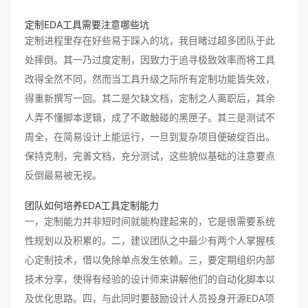
定制EDA工具需要注意哪些坑
定制进程里存在好些易于踩入的坑，我目睹过超多团队于此
处摔倒。其一乃过度定制，因致力于追寻极致效率而将工具
改得全然不同，然而当工具升级之际所有定制功能皆失效，
得重新撰写一回。其二是欠缺文档，定制之人离职后，其余
人弄不懂脚本逻辑，成了不敢触碰的黑匣子。其三是测试不
周全，在简易设计上能运行，一旦到复杂项目便破绽百出。
保持克制，完善文档，充分测试，这些貌似基础的注意要点
反倒最易被无视。
团队如何培养EDA工具定制能力
一，定制能力并非短时间就能构建起来的，它是很需要系统
性规划以及积累的。二，建议团队之中最少有两个人掌握核
心定制技术，借以免除单点发生依赖。三，要定期组织内部
技术分享，使得有经验的设计师来讲解他们的自动化脚本以
及优化思路。四，与此同时要鼓励设计人员投身开源EDA项