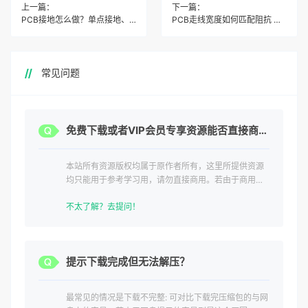
上一篇：
下一篇：
PCB接地怎么做？单点接地、数字地模拟地分开，电路稳定抗干扰
PCB走线宽度如何匹配阻抗 高频信号阻抗计算与板厂叠层关系
常见问题
免费下载或者VIP会员专享资源能否直接商用？
本站所有资源版权均属于原作者所有，这里所提供资源
均只能用于参考学习用，请勿直接商用。若由于商用引
起版权纠纷，一切责任均由使用者承担。
不太了解？去提问！
提示下载完成但无法解压？
最常见的情况是下载不完整: 可对比下载完压缩包的与网