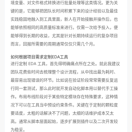
境变量、对文件格式转换进行批量处理等这类情况。更为关
键的是，它能够把团队长时间积累下来的设计经验以及最佳
实践稳固地融入到工具里面，新人在开始接触并操作后，也
能够依照相同的高质量标准来进行。仅需一次给予投入，便
能够得到长期的收益，尤其是针对长期持续运行的复杂项目
而言，回报所需要的周期通常仅仅只需几个月。
如何根据项目需求定制EDA工具
进行定制 EDA 工具，首先得明确痛点所在之处。就此我建议
团队花费些时间去梳理整个设计流程，从中找出最为耗时、
最容易出现错误的环节。比如说在验证阶段常常需要反复运
行同一套测试，那么此时就开发自动化脚本用以替代手工操
作。布局布线阶段对于某些特定模块存在特殊要求，这种情
况下可以在工具当中预设约束条件。关键在于定制的颗粒度
要适度，太粗的话解决不了问题，太细的话维护成本又太
高。通常从脚本层面起始，逐步扩展到插件以及二次开发较
为稳妥。