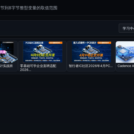
字节到8字节整型变量的取值范围
学习中
设计实战班
零基础可学企业直聘适配
智行者IC社区2026年4月PC...
Cadence Al
2026...
容需要支付
0.00 晶元
后播放
VIP折扣
支付
升级会员
已有
95
人购买播放此视频