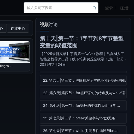
16. 第五天|第一节：通过双分支语句判断奇偶数
登录
注册
17. 第五天|第二节：通过多分支语句判断正负数
视频
讨论
心
作业中心
18. 第五天|第三节：通过多分支语句判断年龄区间
第十天|第一节：1字节到8字节整型
19. 第五天|第四节：通过while循环语句判断用户输入的...
变量的取值范围
【2025最新实录】宇宙第一C/C++教程｜吕鑫AI人工
20. 第六天|第一节：讲解dowhile与while语句的...
智能全栈导师出品｜线下培训实况全收录！_第一部分 ·
2025年7月24日
legro ...
21. 第六天|第二节：代码演示dowhile与while语...
22. 第六天|第三节：讲解和演示空循环和死循环的概念
23. 第六天|第四节：for循环语句的特点及与while语...
24. 第七天|第一节：for循环的变体以及if(n)与if...
25. 第七天|第二节：break关键字与for(;;)无条...
26. 第七天|第三节：while(1)无条件循环与brea...