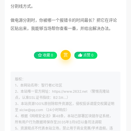
分割线方式。
做电源分割时，你被哪一个报错卡的时间最长？把它在评论
区贴出来，我能够当场帮你查看一番，并给出解决办法。
赏
收藏
0
点赞
0
版权：
1、本网站名称：智行者IC社区
2、本站唯一官方网址：https://www.2632.net （警惕克隆站
点，认准SSL证书指纹：B2:3A:...）
3、本站资源100%原创除软件资源区，侵权投诉请提交权属证明
至 xiciw@qq.com （24小时响应）
4、根据《网络安全法》第48条，本站已部署区块链存证系统，
所有用户行为数据将保存至2035年3月9日以备司法调取
5、资源观点不代表本站立场，禁止用于商业竞赛/学术造假，违