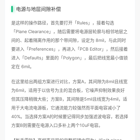
电源与地层间隙补偿
是这样的操作路径，首先要打开「Rules」，接着勾选
「Plane Clearance」，随后需要将电源层轮廓与相邻地层之
间的、起着隔离作用的那个带间隙，设定为 8mil，与此同时
要进入「Preferences」，再进入「PCB Editor」，然后接着
进入「Defaults」里面的「Polygon」，最后把线宽最小值锁
定在 6mil。
在这里给出两组方案进行对比，方案A，其间隙为8mil且线宽
为6mil，适用于以信号为主的混合板，它噪声抑制效果良好
但其压降稍微大些；方案B，其间隙是5mil且线宽为4mil，适
用于大电流电源板，它通流能力较强然而平面电容减小了
40%。当选择方案A的时候要记得同步加强滤波电容，若选择
方案B则需要在电源入口多补上两个10uF电容。