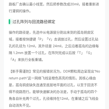
路板厂去确认最小线宽，然后把参数改成20mil，接着重新进
行灌铜的操作。
过孔阵列
与回流路径绑定
操作的路径是，先选中从电源层分割出来到的孤岛铜皮区
域，接着按快捷键「P」「V」去调放过孔，然后设置过孔钻
孔的孔径为 12mil，其外径是 24mil，之后沿着孤岛的边缘每
隔 1.2mm 放置一个过孔，在阵列完成以后按「T」「G」
「A」来执行全板重铺。
【新手需谨防】常见的报错状况为，DDR颗粒周边呈现出“No
return path”这一网络飞线呈橙色高亮的情形。其核心缘由
是，孤岛铜皮缺失连通至底层地平面的过孔，以至于回流不
得不绕路而行。能够快速解决的办法是，手动于孤岛的四个
角各自补充两个过孔，孔径维持在12mil，在重铺之后飞线会
自动消失不见。