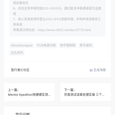
规后果自负
6、违法信息举报奖励200-5000元，通过匿名举报通道提交证据
链
7、核心资源采用阿里云OSS+IPFS双链存储，补档申请请使用工
单系统
转载请注明出处：https://www.2632.net/doc/3770.html
AltiumDesigner
PCB电源分割
地平面割裂
新手避坑
过孔阵列
智行者IC社区
生成海报
上一篇：
下一篇：
Mentor Xpedition快捷键实测 三步避开新手常见坑
仿真测试误差处理实操 三个硬步骤搞定偏差
常见问题