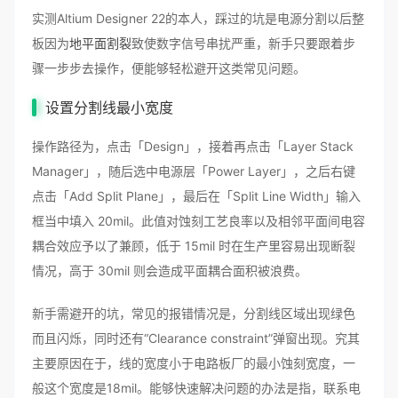
实测Altium Designer 22的本人，踩过的坑是电源分割以后整
板因为
地平面割裂
致使数字信号串扰严重，新手只要跟着步
骤一步步去操作，便能够轻松避开这类常见问题。
设置分割线最小宽度
操作路径为，点击「Design」，接着再点击「Layer Stack
Manager」，随后选中电源层「Power Layer」，之后右键
点击「Add Split Plane」，最后在「Split Line Width」输入
框当中填入 20mil。此值对蚀刻工艺良率以及相邻平面间电容
耦合效应予以了兼顾，低于 15mil 时在生产里容易出现断裂
情况，高于 30mil 则会造成平面耦合面积被浪费。
新手需避开的坑，常见的报错情况是，分割线区域出现绿色
而且闪烁，同时还有“Clearance constraint”弹窗出现。究其
主要原因在于，线的宽度小于电路板厂的最小蚀刻宽度，一
般这个宽度是18mil。能够快速解决问题的办法是指，联系电