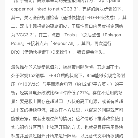
【新手需防】高频率呈现的完整报错内容为：“Split plane
copper not linked to net VCC3.3”，完整的解决步骤如下：
其一，关闭全部规则检查（通过快捷键T→D→R来达成），其
二，双击出现报错的孤岛铜皮，于属性窗口内再度指定网络
为“VCC3.3”，其三，点击「Tools」→之后点击「Polygon
Pours」→接着点击「Repour All」，其四，再次运行
DRC（借助快捷键T→D来操作），错误便会消失。
最优推荐的关键参数值为：隔离带间隙8mil，其原因在于，
处于常规1oz铜厚、FR4介质的状况下，8mil能够实现绝缘耐
压（≥100Vdc）与平面耦合电容（约1.2nF/平方英寸）的平
衡，经实测电源纹波比6mil时降低了27%。存在不适用的场
景：要是板上面存在超过四十八伏的高压电源，或者有着超
过十安的持续电流；那么在本方法里，八密耳的间隙就有可
能被击穿，或者出现过热的情况；这种情形下推荐改换使用
实心铜箔分区再加上物理开窗的方式，也就是直接采用整块
铜皮并且通过阻焊开槽来进行隔离，以此替代文中所提到的