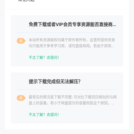
免费下载或者VIP会员专享资源能否直接商用？
本站所有资源版权均属于原作者所有，这里所提供资源
均只能用于参考学习用，请勿直接商用。若由于商用引
起版权纠纷，一切责任均由使用者承担。
不太了解？去提问！
提示下载完成但无法解压？
最常见的情况是下载不完整: 可对比下载完压缩包的与网
盘上的容量，若小于网盘提示的容量则是这个原因。这
是浏览器下载的bug
不太了解？去提问！