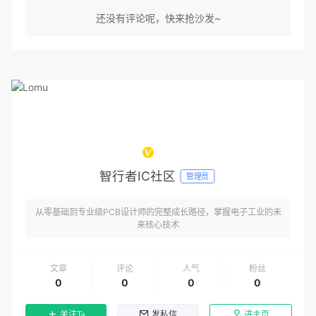
还没有评论呢，快来抢沙发~
智行者IC社区
管理员
从零基础到专业级PCB设计师的完整成长路径，掌握电子工业的未
来核心技术
文章
评论
人气
粉丝
0
0
0
0
关注Ta
发私信
进主页