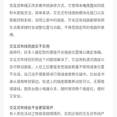
交互式布线
正改变着传统装修方式，它使得
水电改造
如同搭
积木那般灵活，简单来讲，交互式布线借助模块化接口以及
智能控制系统，进而让家中的插座、开关还有线路能够依照
生活需求随时去调整位置与功能，不再受固定死的电路所束
缚。
交互式布线到底实不实用
装修时，好多人最犯愁的便是开关插座位置难以确定准确。
交互式布线恰好把这个问题给解决了，它运用轨道式插座以
及可移动面板，入住之后要是发觉插座数量不够用或者位置
不合适，自己动手便能够进行增减或者移位操作。比如说书
桌从墙角移到窗边，轨道上的插座跟着移动就可以，无需凿
墙接线。厨房台面小电器众多，随时增添两个插座位，便利
又安全。
交互式布线会不会更容易坏
有人担忧活动之物易现故障情形，实则正规的交互式布线产