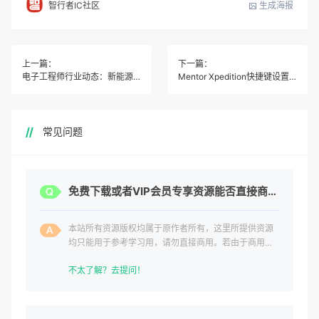
生成海报
智行者IC社区
上一篇：
下一篇：
电子工程师行业动态：新能源汽车电子架构剧变，AI重塑硬件设计
Mentor Xpedition快捷键设置教程 原理图PCB设计效率翻倍
常见问题
免费下载或者VIP会员专享资源能否直接商用？
本站所有资源版权均属于原作者所有，这里所提供资源
均只能用于参考学习用，请勿直接商用。若由于商用引
起版权纠纷，一切责任均由使用者承担。
不太了解？去提问！