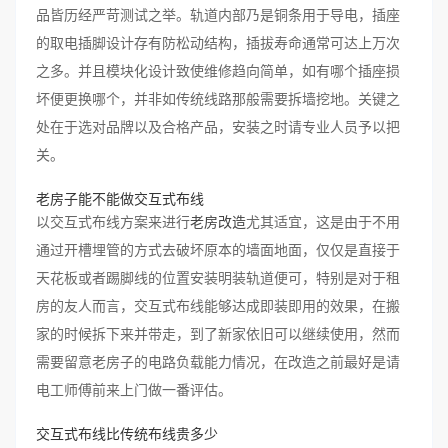
品皆历经严苛测试之举。轨道内部乃是铜条用于导电，插座
的取电插脚设计存有防松动结构，插拔寿命通常可达上万次
之多。并且模块化设计致使维修趋向简单，如有哪个插座损
坏便更换哪个，并非如传统线路那般需要拆墙挖地。关键之
处在于选对品牌以及合格产品，安装之时请专业人员予以把
关。
老房子能不能做交互式布线
以交互式布线方案来进行
老房改造
尤其适宜，这是由于不用
通过开槽埋管的方式去破坏原本的墙面地面，仅仅是直接于
天花板或者踢脚线的位置安装明装轨道便可，特别是对于租
房的友人而言，交互式布线能够达成即装即用的效果，在搬
家的时候拆下来并带走，到了新家依旧可以继续使用，然而
需要留意老房子的电路负载能力情况，在改造之前最好是请
电工师傅前来上门做一番评估。
交互式布线比传统布线贵多少