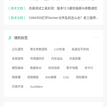
[ 技术文档 ]
仿真测试工具实测：版本12.0避坑指南与参数调优
[ 技术文档 ]
CAM350打开Gerber文件乱码怎么办？老工程师实测避坑指南
随机标签
过孔属性
寄生参数提取
LVS检查
高速信号布线
系统架构
传感器同步
内存溢出
仿真部署
模型编译
数据核对
校验指南
数字电路
命令行
隔离槽
视图模板
BIM建模
CAD
感知模块
仿真环境
AutoWare