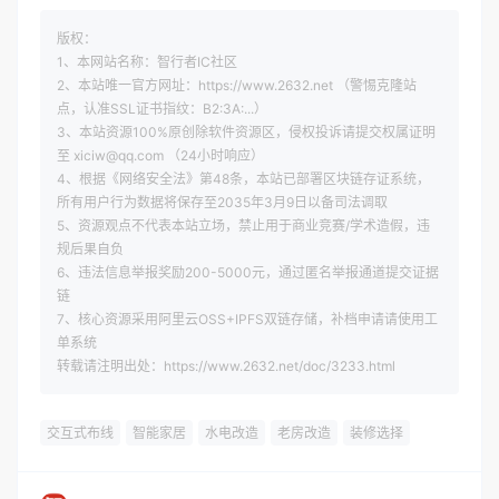
版权：
1、本网站名称：智行者IC社区
2、本站唯一官方网址：https://www.2632.net （警惕克隆站
点，认准SSL证书指纹：B2:3A:...）
3、本站资源100%原创除软件资源区，侵权投诉请提交权属证明
至 xiciw@qq.com （24小时响应）
4、根据《网络安全法》第48条，本站已部署区块链存证系统，
所有用户行为数据将保存至2035年3月9日以备司法调取
5、资源观点不代表本站立场，禁止用于商业竞赛/学术造假，违
规后果自负
6、违法信息举报奖励200-5000元，通过匿名举报通道提交证据
链
7、核心资源采用阿里云OSS+IPFS双链存储，补档申请请使用工
单系统
转载请注明出处：https://www.2632.net/doc/3233.html
交互式布线
智能家居
水电改造
老房改造
装修选择