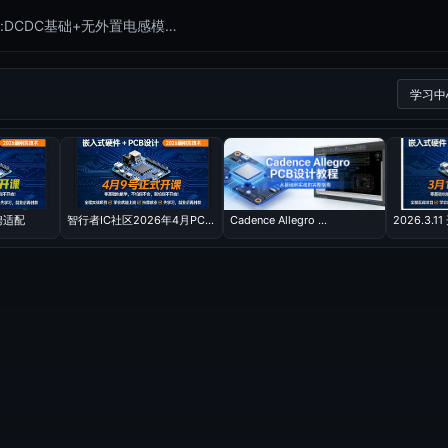
[20260527 期]第11节:DCDC基础+无外置电感模块设计
学习中
聘适配
智行者IC社区2026年4月PC...
Cadence Allegro ...
2026.3.11
容需要支付
0.00 晶元
后播放
VIP折扣
支付
升级会员
有
100
人购买播放此视频