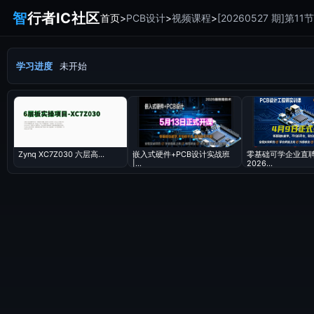
智
行者IC社区
首页
>
PCB设计
>
视频课程
>
学习进度
未开始
Zynq XC7Z030 六层高...
嵌入式硬件+PCB设计实战班
零基础可学企业直
|...
2026...
当前视频内
立即
已