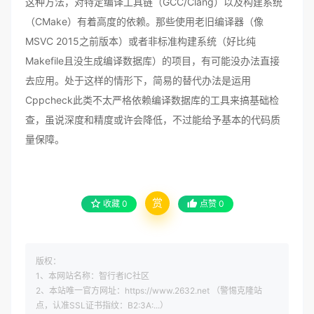
这种方法，对特定编译工具链（GCC/Clang）以及构建系统
（CMake）有着高度的依赖。那些使用老旧编译器（像
MSVC 2015之前版本）或者非标准构建系统（好比纯
Makefile且没生成编译数据库）的项目，有可能没办法直接
去应用。处于这样的情形下，简易的替代办法是运用
Cppcheck此类不太严格依赖编译数据库的工具来搞基础检
查，虽说深度和精度或许会降低，不过能给予基本的代码质
量保障。
赏
收藏
0
点赞
0
版权：
1、本网站名称：智行者IC社区
2、本站唯一官方网址：https://www.2632.net （警惕克隆站
点，认准SSL证书指纹：B2:3A:...）