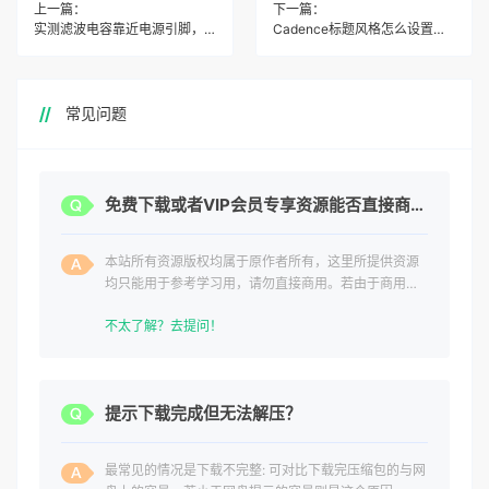
上一篇：
下一篇：
实测滤波电容靠近电源引脚，新手避坑必看三步法
Cadence标题风格怎么设置？资深工程师实测避坑指南
常见问题
免费下载或者VIP会员专享资源能否直接商用？
本站所有资源版权均属于原作者所有，这里所提供资源
均只能用于参考学习用，请勿直接商用。若由于商用引
起版权纠纷，一切责任均由使用者承担。
不太了解？去提问！
提示下载完成但无法解压？
最常见的情况是下载不完整: 可对比下载完压缩包的与网