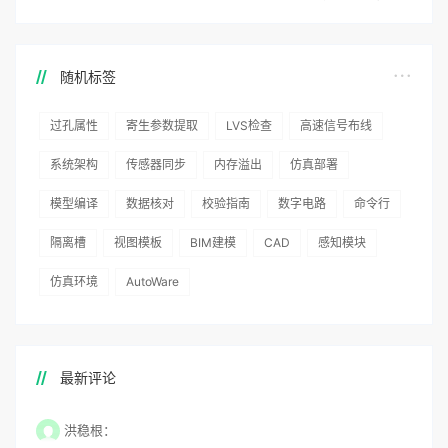
随机标签
过孔属性
寄生参数提取
LVS检查
高速信号布线
系统架构
传感器同步
内存溢出
仿真部署
模型编译
数据核对
校验指南
数字电路
命令行
隔离槽
视图模板
BIM建模
CAD
感知模块
仿真环境
AutoWare
最新评论
洪稳根：