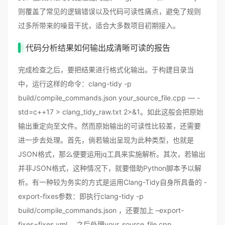
则覆盖了常见的逻辑错误以及代码可读性痛点，避免了规则
过多所带来的噪音干扰，适合大多数项目初期接入。
代码分析结果如何输出成清晰可读的报告
完成检查之后，要把结果进行格式化输出。于构建目录当
中，运行这样的命令：clang-tidy -p
build/compile_commands.json your_source_file.cpp — -
std=c++17 > clang_tidy_raw.txt 2>&1。如此这般会把原始
输出重定向至文件。然而原始输出的可读性比较差，还需要
进一步去处理。首先，倘若输出呈现为此种类型，也就是
JSON格式，那么便要运用jq工具来实施解析。其次，若输出
并非JSON格式，这种情况下，就要借助Python脚本予以解
析。有一种较为务实的方式是运用Clang-Tidy自身所具备的 -
export-fixes参数：即执行clang-tidy -p
build/compile_commands.json ，还要加上 –export-
fixes=fixes.yml ，之后处理your_source_file.cpp。