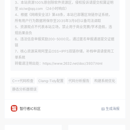
3、本站资源100%原创除软件资源区，侵权投诉请提交权属证明
至 xiciw@qq.com （24小时响应）
4、根据《网络安全法》第48条，本站已部署区块链存证系统，
所有用户行为数据将保存至2035年3月9日以备司法调取
5、资源观点不代表本站立场，禁止用于商业竞赛/学术造假，违
规后果自负
6、违法信息举报奖励200-5000元，通过匿名举报通道提交证据
链
7、核心资源采用阿里云OSS+IPFS双链存储，补档申请请使用工
单系统
转载请注明出处：https://www.2632.net/doc/3937.html
C++代码检查
Clang-Tidy配置
代码分析报告
构建系统优化
静态分析器错误
生成海报
智行者IC社区