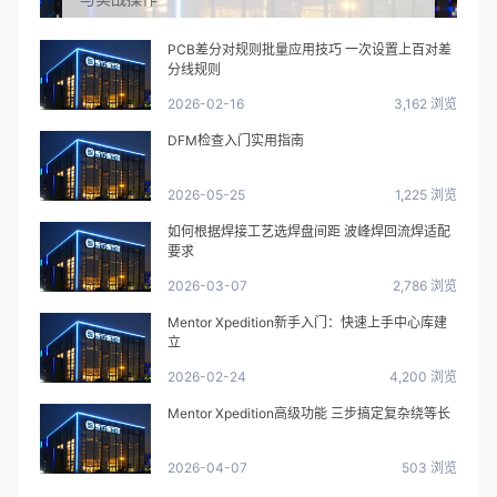
PCB差分对规则批量应用技巧 一次设置上百对差
分线规则
2026-02-16
3,162 浏览
DFM检查入门实用指南
2026-05-25
1,225 浏览
如何根据焊接工艺选焊盘间距 波峰焊回流焊适配
要求
2026-03-07
2,786 浏览
Mentor Xpedition新手入门：快速上手中心库建
立
2026-02-24
4,200 浏览
Mentor Xpedition高级功能 三步搞定复杂绕等长
2026-04-07
503 浏览