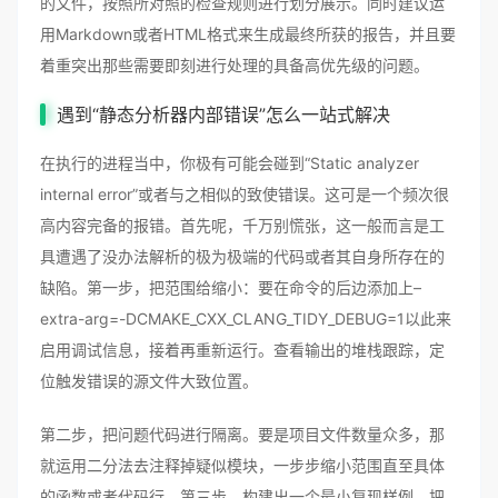
的文件，按照所对照的检查规则进行划分展示。同时建议运
用Markdown或者HTML格式来生成最终所获的报告，并且要
着重突出那些需要即刻进行处理的具备高优先级的问题。
遇到“静态分析器内部错误”怎么一站式解决
在执行的进程当中，你极有可能会碰到“Static analyzer
internal error”或者与之相似的致使错误。这可是一个频次很
高内容完备的报错。首先呢，千万别慌张，这一般而言是工
具遭遇了没办法解析的极为极端的代码或者其自身所存在的
缺陷。第一步，把范围给缩小：要在命令的后边添加上–
extra-arg=-DCMAKE_CXX_CLANG_TIDY_DEBUG=1以此来
启用调试信息，接着再重新运行。查看输出的堆栈跟踪，定
位触发错误的源文件大致位置。
第二步，把问题代码进行隔离。要是项目文件数量众多，那
就运用二分法去注释掉疑似模块，一步步缩小范围直至具体
的函数或者代码行。第三步，构建出一个最小复现样例。把