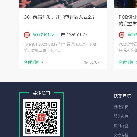
30+前端开发，还能转行嵌入式么？
PCB设
的完整学
智行者IC社区
2026-01-24
智行
liwen01 2023.08.19 前言 最近几天逛了下知
PCB设计
乎，发现上面有不少…
包括从基础
查看详情
3,707
查看详情
关注我们
快捷导航
升级会员
服务办理
热门标签
文章存档