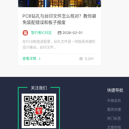
PCB钻孔与丝印文件怎么核对？教你避
免装配错误和板子报废
智行者IC社区
2026-02-01
在PCB制造进程里，钻孔文件是一项极其关键的
设计输出，丝印文件…
查看详情
3,241
关注我们
快捷导航
升级会员
服务办理
热门标签
文章存档